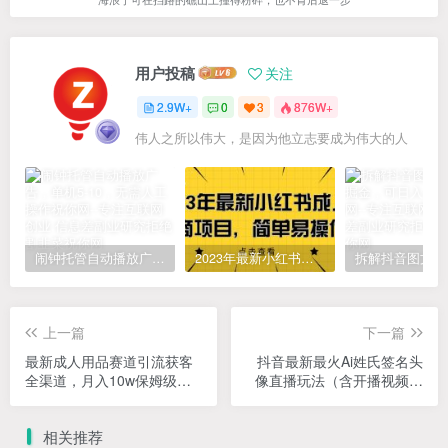
用户投稿
关注
2.9W+
0
3
876W+
伟人之所以伟大，是因为他立志要成为伟大的人
闹钟托管自动播放广告，单机5-10，无需人工操作
2023年最新小红书成人电商项目，简单易操作【详细教程】
上一篇
下一篇
最新成人用品赛道引流获客
抖音最新最火Ai姓氏签名头
全渠道，月入10w保姆级教
像直播玩法（含开播视频教
程
程+头像AI自动生成软件)
相关推荐