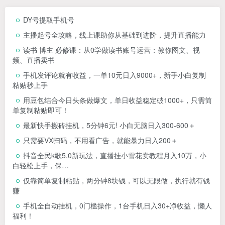
DY号提取手机号
主播起号全攻略，线上课助你从基础到进阶，提升直播能力
读书 博主 必修课：从0学做读书账号运营：教你图文、视
频、直播卖书
手机发评论就有收益，一单10元日入9000+，新手小白复制
粘贴秒上手
用豆包结合今日头条做爆文，单日收益稳定破1000+，只需简
单复制粘贴即可！
最新快手搬砖挂机，5分钟6元! 小白无脑日入300-600＋
只需要VX扫码，不用看广告，就能暴力日入200＋
抖音全民k歌5.0新玩法，直播挂小雪花卖教程月入10万，小
白轻松上手，保…
仅靠简单复制粘贴，两分钟8块钱，可以无限做，执行就有钱
赚
手机全自动挂机，0门槛操作，1台手机日入30+净收益，懒人
福利！