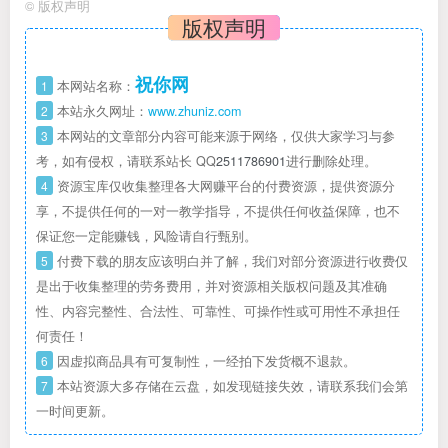
©
版权声明
版权声明
祝你网
1
本网站名称：
2
本站永久网址：
www.zhuniz.com
3
本网站的文章部分内容可能来源于网络，仅供大家学习与参
考，如有侵权，请联系站长 QQ
2511786901
进行删除处理。
4
资源宝库仅收集整理各大网赚平台的付费资源，提供资源分
享，不提供任何的一对一教学指导，不提供任何收益保障，也不
保证您一定能赚钱，风险请自行甄别。
5
付费下载的朋友应该明白并了解，我们对部分资源进行收费仅
是出于收集整理的劳务费用，并对资源相关版权问题及其准确
性、内容完整性、合法性、可靠性、可操作性或可用性不承担任
何责任！
6
因虚拟商品具有可复制性，一经拍下发货概不退款。
7
本站资源大多存储在云盘，如发现链接失效，请联系我们会第
一时间更新。