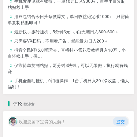
手机发评论就有收益，一单10元日入9000+，新手小白复制
粘贴秒上手
用豆包结合今日头条做爆文，单日收益稳定破1000+，只需简
单复制粘贴即可！
最新快手搬砖挂机，5分钟6元! 小白无脑日入300-600＋
只需要VX扫码，不用看广告，就能暴力日入200＋
抖音全民k歌5.0新玩法，直播挂小雪花卖教程月入10万，小
白轻松上手，保…
仅靠简单复制粘贴，两分钟8块钱，可以无限做，执行就有钱
赚
手机全自动挂机，0门槛操作，1台手机日入30+净收益，懒人
福利！
评论
抢沙发
欢迎您留下宝贵的见解！
提交