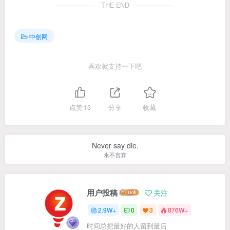
THE END
中创网
喜欢就支持一下吧
点赞
13
分享
收藏
Never say die.
永不言弃
用户投稿
关注
2.9W+
0
3
876W+
时间总把最好的人留到最后