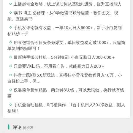
主播起号全攻略，线上课助你从基础到进阶，提升直播能力
读书 博主 必修课：从0学做读书账号运营：教你图文、视
频、直播卖书
手机发评论就有收益，一单10元日入9000+，新手小白复制
粘贴秒上手
用豆包结合今日头条做爆文，单日收益稳定破1000+，只需简
单复制粘贴即可！
最新快手搬砖挂机，5分钟6元! 小白无脑日入300-600＋
只需要VX扫码，不用看广告，就能暴力日入200＋
抖音全民k歌5.0新玩法，直播挂小雪花卖教程月入10万，小
白轻松上手，保…
仅靠简单复制粘贴，两分钟8块钱，可以无限做，执行就有钱
赚
手机全自动挂机，0门槛操作，1台手机日入30+净收益，懒人
福利！
评论
抢沙发