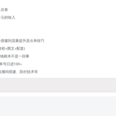
人在卷
千元的收入
号搭建到流量提升及出单技巧
教程+图文+配套)
赚钱根本不是一回事
号日进100+
直播间搭建、防封技术等