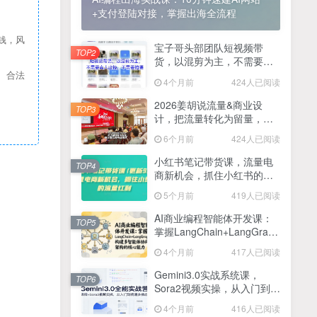
+支付登陆对接，掌握出海全流程
2025最新零撸项目，一部手机就可以操作，20秒一单，零投入纯薅羊毛，无门槛，一天200+【揭秘】
4
钱，风
线上陪伴项目玩法，聊聊天就有收益的项目，一个月收益5000+
宝子哥头部团队短视频带
5
TOP2
货，以混剪为主，不需要真
全网首发！答案之书网页版，全新玩法，搭配文档和网页，日入1k+零门槛小白首选副业
人出镜，不需要拍摄【更新
6
、合法
4个月前
424人已阅读
26年3月】
25年7月小红书女粉新玩法，公域转私域变现，日轻松变现2张+，5分钟简单复制好上手
7
2026姜胡说流量&商业设
TOP3
计，把流量转化为留量，设
情趣内衣暴利玩法，冷门赛道，日入1k+
8
计自己的商业模式
6个月前
424人已阅读
在家就能做的项目，一天轻松300+，操作简单上手快
9
小红书笔记带货课，流量电
TOP4
商新机会，抓住小红书的流
2025年百家号AI图文掘金，手机操作单号月入4-5位数，低门槛【附指令+工具】
10
量红利(更新26年2月)
5个月前
419人已阅读
抖音情感文案项目玩法，单月涨粉3000+，新手小白也能做
11
AI商业编程智能体开发课：
TOP5
掌握LangChain+LangGraph
构建多智能体协同架构的核
4个月前
417人已阅读
心能力
Gemini3.0实战系统课，
TOP6
Sora2视频实操，从入门到精
通多模态创作
4个月前
416人已阅读