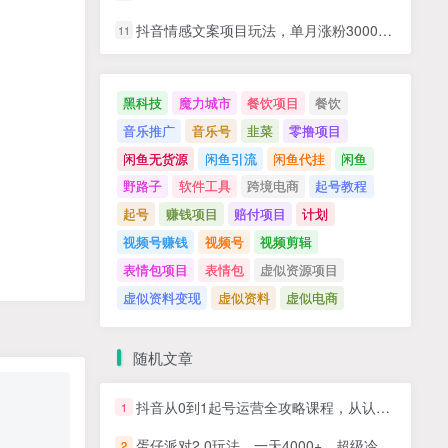
抖音情感文案项目玩法，单月涨粉3000+，新手小白也能做
11
黑科技
魔力城市
餐饮项目
餐饮
音乐推广
音乐号
韭菜
零撸项目
闲鱼无货源
闲鱼引流
闲鱼代挂
闲鱼
野路子
软件工具
跨境电商
起号教程
起号
赚钱项目
赔付项目
计划
视频号赚钱
视频号
视频剪辑
表情包项目
表情包
虚似资源项目
虚似资料变现
虚似资料
虚似电商
随机文章
抖音从0到1起号运营全攻略课程，从认知纠偏到实操落地，高效起号变现
1
蛋仔派对2.0玩法，一天4000+，超级冷门玩法，一部手机稳定操作
2