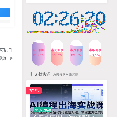
计自己的商业模式
6个月前
424人已阅读
小红书笔记带货课，流量电
TOP4
商新机会，抓住小红书的流
量红利(更新26年2月)
5个月前
419人已阅读
AI商业编程智能体开发课：
TOP5
掌握LangChain+LangGraph
构建多智能体协同架构的核
4个月前
417人已阅读
心能力
划可以日
今日剩余
本周剩余
本月剩余
本年剩余
Gemini3.0实战系统课，
89.8%
55.7%
83.5%
40.5%
TOP6
视频 叫
Sora2视频实操，从入门到精
通多模态创作
4个月前
416人已阅读
热榜资源
免费分享网赚资讯
免费项目
TOP1
? 零加盟费｜红颜搭全国城市代理商招募正式启动！
1
淘宝天猫盈利突破特训营25年12月线下课，系统性的深度剖析电商企业经营之道，打造电商标准化运营体系
2
425人已阅读
抓亚马逊漏洞，免去店铺月租，一个流量大竞争小，让你有机会成大卖的赛道
3
AI编程出海实战课：10分钟速建AI网站