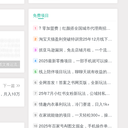
免费项目
? 零加盟费｜红颜搭全国城市代理商招募正式启动！
1
淘宝天猫盈利突破特训营25年12月线下课，系统性的深度剖析电商企业经营之道，打造电商标准化运营体系
2
抓亚马逊漏洞，免去店铺月租，一个流量大竞争小，让你有机会成大卖的赛道
3
2025最新零撸项目，一部手机就可以操作，20秒一单，零投入纯薅羊毛，无门槛，一天200+【揭秘】
4
拆解抖音图文搬运流量掘金，可日入小几百
快手星火计划项目玩法，零门槛，单视频收益5000+，保姆级教程
汽水音乐听歌每天变现100+思路，第一时间入局抓住风口，玩法无私分享与你！
线上陪伴项目玩法，聊聊天就有收益的项目，一个月收益5000+
5
全网首发！答案之书网页版，全新玩法，搭配文档和网页，日入1k+零门槛小白首选副业
6
下一篇
25年7月小红书女粉新玩法，公域转私域变现，日轻松变现2张+，5分钟简单复制好上手
，月入10万
7
情趣内衣暴利玩法，冷门赛道，日入1k+
8
在家就能做的项目，一天轻松300+，操作简单上手快
9
2025年百家号AI图文掘金，手机操作单号月入4-5位数，低门槛【附指令+工具】
10