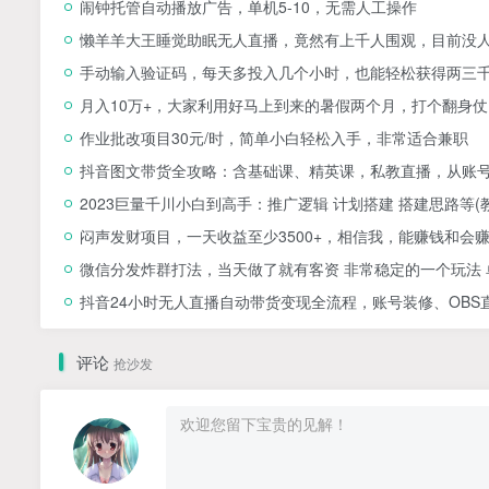
闹钟托管自动播放广告，单机5-10，无需人工操作
懒羊羊大王睡觉助眠无人直播，竟然有上千人围观，目前没
手动输入验证码，每天多投入几个小时，也能轻松获得两三
月入10万+，大家利用好马上到来的暑假两个月，打个翻身仗
作业批改项目30元/时，简单小白轻松入手，非常适合兼职
抖音图文带货全攻略：含基础课、精英课，私教直播，从账
2023巨量千川小白到高手：推广逻辑 计划搭建 搭建思路等(
闷声发财项目，一天收益至少3500+，相信我，能赚钱和会
微信分发炸群打法，当天做了就有客资 非常稳定的一个玩法 单
抖音24小时无人直播自动带货变现全流程，账号装修、OBS
评论
抢沙发