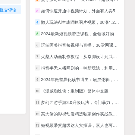
提交评论
如何快速开通中视频计划，外面有人卖5-100元，一个月赚了几W！亲测有效！
3
懒人玩法AI生成猫咪图片视频，20涨1.2W万粉，小红书商单20天变现7k
4
2024最新短视频带货课程，全领域好物带货
5
玩转医美抖音短视频与直播，36堂网课学逻辑(短视频+直播+美学分享+团购)
6
火柴人动画制作教程：从拳脚设计到武器运用，国风短视频新赛道
7
抖音半无人播网剧的一种新玩法，利用OBS推流软件播放热门网剧，接抖音星图任务【揭秘】
8
2024年做差异化读书博主：底层逻辑，实操干货，认知提升（29节）
9
《漫威蜘蛛侠：重制版》繁体中文版
10
梦幻西游手游3.0升级玩法，冷门暴力，一单35.一部手机或者平板即可操作，一天几张轻轻松松
11
某大佬的影视动漫精选独家创作实战教学，从0到1落地，新手也能轻松签约抖音精选独家
12
短视频带货超级达人实操课，素人也可以从0到1成为短视频带货领域操盘手
13