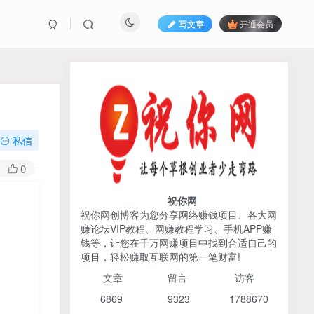
写文章
开通会员
热榜资源
免费分享网赚资讯
TOP1
私信
425人已阅读
0
AI编程出海实战课：10分钟速建AI网站
+支付登陆对接，掌握出海全流程
祝你网
祝你网创博客为您分享网络赚钱项目、各大网
赚论坛VIP教程、网赚教程学习、手机APP赚
宝子哥头部团队短视频带
TOP2
钱等，让您在千万网赚项目中找到合适自己的
货，以混剪为主，不需要真
项目，轻松赚取互联网的第一笔财富!
人出镜，不需要拍摄【更新
4个月前
424人已阅读
26年3月】
文章
留言 访客
2026姜胡说流量&商业设
TOP3
6869 9
323 1
788670
计，把流量转化为留量，设