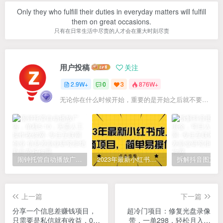
Only they who fulfill their duties in everyday matters will fulfill
them on great occasions.
只有在日常生活中尽责的人才会在重大时刻尽责
用户投稿
关注
2.9W+
0
3
876W+
无论你在什么时候开始，重要的是开始之后就不要停止
闹钟托管自动播放广告，单机5-10，无需人工操作
2023年最新小红书成人电商项目，简单易操作【详细教程】
上一篇
下一篇
分享一个信息差赚钱项目，
超冷门项目：修复光盘录像
只需要是私信就有收益，0成
带，一单298，轻松月入万