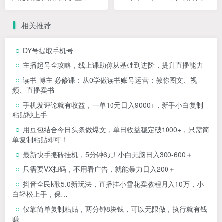
本每单至少50+
元
相关推荐
DY号提取手机号
主播起号全攻略，线上课助你从基础到进阶，提升直播能力
读书 博主 必修课：从0学做读书账号运营：教你图文、视
频、直播卖书
手机发评论就有收益，一单10元日入9000+，新手小白复制
粘贴秒上手
用豆包结合今日头条做爆文，单日收益稳定破1000+，只需简
单复制粘贴即可！
最新快手搬砖挂机，5分钟6元! 小白无脑日入300-600＋
只需要VX扫码，不用看广告，就能暴力日入200＋
抖音全民k歌5.0新玩法，直播挂小雪花卖教程月入10万，小
白轻松上手，保…
仅靠简单复制粘贴，两分钟8块钱，可以无限做，执行就有钱
赚