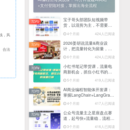
+支付登陆对接，掌握出海全流程
2025最新零撸项目，一部手机就可以操作，20秒一单，零投入纯薅羊毛，无门槛，一天200+【揭秘】
4
线上陪伴项目玩法，聊聊天就有收益的项目，一个月收益5000+
宝子哥头部团队短视频带
5
TOP2
货，以混剪为主，不需要真
全网首发！答案之书网页版，全新玩法，搭配文档和网页，日入1k+零门槛小白首选副业
人出镜，不需要拍摄【更新
6
4个月前
424人已阅读
钱，风
26年3月】
25年7月小红书女粉新玩法，公域转私域变现，日轻松变现2张+，5分钟简单复制好上手
7
2026姜胡说流量&商业设
TOP3
计，把流量转化为留量，设
、合法
情趣内衣暴利玩法，冷门赛道，日入1k+
8
计自己的商业模式
6个月前
424人已阅读
在家就能做的项目，一天轻松300+，操作简单上手快
9
小红书笔记带货课，流量电
TOP4
商新机会，抓住小红书的流
2025年百家号AI图文掘金，手机操作单号月入4-5位数，低门槛【附指令+工具】
10
量红利(更新26年2月)
5个月前
419人已阅读
抖音情感文案项目玩法，单月涨粉3000+，新手小白也能做
11
AI商业编程智能体开发课：
TOP5
掌握LangChain+LangGraph
构建多智能体协同架构的核
4个月前
417人已阅读
心能力
公众号流量主之星座盘点赛
TOP6
道，起号快+流量稳，流程简
单，适合新手操作
3个月前
416人已阅读