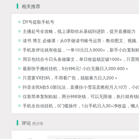
相关推荐
DY号提取手机号
主播起号全攻略，线上课助你从基础到进阶，提升直播能力
读书 博主 必修课：从0学做读书账号运营：教你图文、视频
手机发评论就有收益，一单10元日入9000+，新手小白复制
用豆包结合今日头条做爆文，单日收益稳定破1000+，只需
最新快手搬砖挂机，5分钟6元! 小白无脑日入300-600＋
只需要VX扫码，不用看广告，就能暴力日入200＋
抖音全民k歌5.0新玩法，直播挂小雪花卖教程月入10万，小
仅靠简单复制粘贴，两分钟8块钱，可以无限做，执行就有钱
手机全自动挂机，0门槛操作，1台手机日入30+净收益，懒
评论
抢沙发