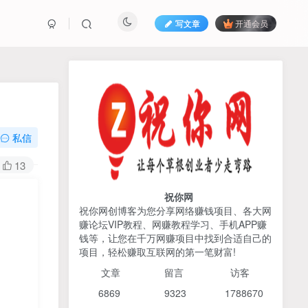
写文章
开通会员
热榜资源
免费分享网赚资讯
TOP1
私信
425人已阅读
13
AI编程出海实战课：10分钟速建AI网站
+支付登陆对接，掌握出海全流程
祝你网
祝你网创博客为您分享网络赚钱项目、各大网
赚论坛VIP教程、网赚教程学习、手机APP赚
宝子哥头部团队短视频带
TOP2
钱等，让您在千万网赚项目中找到合适自己的
货，以混剪为主，不需要真
项目，轻松赚取互联网的第一笔财富!
人出镜，不需要拍摄【更新
4个月前
424人已阅读
26年3月】
文章
留言 访客
2026姜胡说流量&商业设
TOP3
6869 9
323 1
788670
计，把流量转化为留量，设