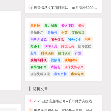
抖音情感文案项目玩法，单月涨粉3000+，新手小白也能做
11
黑科技
魔力城市
餐饮项目
餐饮
音乐推广
音乐号
韭菜
零撸项目
闲鱼无货源
闲鱼引流
闲鱼代挂
闲鱼
野路子
软件工具
跨境电商
起号教程
起号
赚钱项目
赔付项目
计划
视频号赚钱
视频号
视频剪辑
表情包项目
表情包
虚似资源项目
虚似资料变现
虚似资料
虚似电商
随机文章
2025自然流直播起号+千川付费实操线上课(62节)，教你用付费给直播间做增量
1
拼多多年费会员，实经验分享操，时长拉满，干货拉满(更新11月)
2