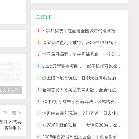
免费项目
? 零加盟费｜红颜搭全国城市代理商招募正式启动！
1
淘宝天猫盈利突破特训营25年12月线下课，系统性的深度剖析电商企业经营之道，打造电商标准化运营体系
2
抓亚马逊漏洞，免去店铺月租，一个流量大竞争小，让你有机会成大卖的赛道
3
2025最新零撸项目，一部手机就可以操作，20秒一单，零投入纯薅羊毛，无门槛，一天200+【揭秘】
4
线上陪伴项目玩法，聊聊天就有收益的项目，一个月收益5000+
5
全网首发！答案之书网页版，全新玩法，搭配文档和网页，日入1k+零门槛小白首选副业
拆解抖音图文搬运流量掘金，可日入小几百
快手星火计划项目玩法，零门槛，单视频收益5000+，保姆级教程
汽水音乐听歌每天变现100+思路，第一时间入局抓住风口，玩法无私分享与你！
6
25年7月小红书女粉新玩法，公域转私域变现，日轻松变现2张+，5分钟简单复制好上手
7
下一篇
情趣内衣暴利玩法，冷门赛道，日入1k+
8
即可 不需要
在家就能做的项目，一天轻松300+，操作简单上手快
9
剪辑制作
2025年百家号AI图文掘金，手机操作单号月入4-5位数，低门槛【附指令+工具】
10