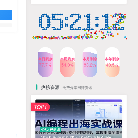
计自己的商业模式
6个月前
424人已阅读
小红书笔记带货课，流量电
TOP4
商新机会，抓住小红书的流
量红利(更新26年2月)
5个月前
419人已阅读
AI商业编程智能体开发课：
TOP5
掌握LangChain+LangGraph
构建多智能体协同架构的核
4个月前
417人已阅读
心能力
今日剩余
本周剩余
本月剩余
本年剩余
公众号流量主之星座盘点赛
77.7%
54.0%
83.2%
40.5%
TOP6
道，起号快+流量稳，流程简
单，适合新手操作
3个月前
416人已阅读
热榜资源
免费分享网赚资讯
免费项目
TOP1
? 零加盟费｜红颜搭全国城市代理商招募正式启动！
1
淘宝天猫盈利突破特训营25年12月线下课，系统性的深度剖析电商企业经营之道，打造电商标准化运营体系
2
425人已阅读
抓亚马逊漏洞，免去店铺月租，一个流量大竞争小，让你有机会成大卖的赛道
3
AI编程出海实战课：10分钟速建AI网站