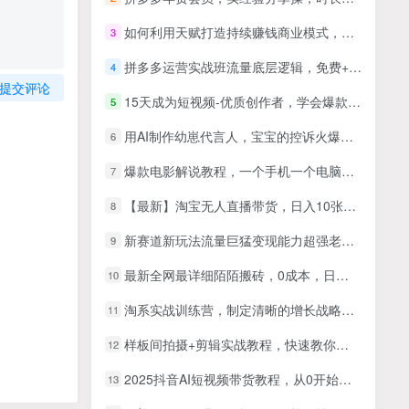
如何利用天赋打造持续赚钱商业模式，用自己天赋去创业（21节课）
3
拼多多运营实战班流量底层逻辑，免费+付费流量玩法
4
提交评论
15天成为短视频-优质创作者，学会爆款短视频底层逻辑
5
用AI制作幼崽代言人，宝宝的控诉火爆全网，15条作品涨粉13W，单号月入5位数实操教程
6
爆款电影解说教程，一个手机一个电脑就可以做影视解说
7
【最新】淘宝无人直播带货，日入10张，独家技术，无违规无封号，注册账号直接开播，不用养号【揭秘】
8
新赛道新玩法流量巨猛变现能力超强老铁实测当天变现7张
9
最新全网最详细陌陌搬砖，0成本，日收益300+稳定收入（全网独家）
10
淘系实战训练营，制定清晰的增长战略，突破流量与利润瓶颈，实现企业的规模化盈利
11
样板间拍摄+剪辑实战教程，快速教你把样板间拍出高级感
12
2025抖音AI短视频带货教程，从0开始手把手教，完整流程
13