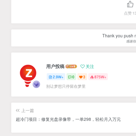
点赞
1
Thank you push me
感谢
用户投稿
关注
2.9W+
0
3
875W+
别让梦想只停留在梦里
上一篇
超冷门项目：修复光盘录像带，一单298，轻松月入万元