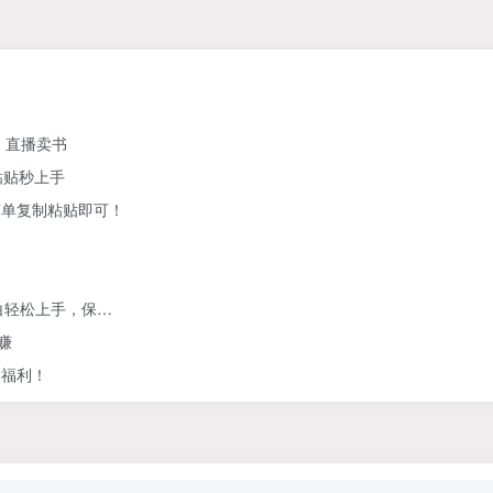
、直播卖书
粘贴秒上手
简单复制粘贴即可！
白轻松上手，保…
赚
人福利！