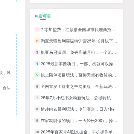
免费项目
? 零加盟费｜红颜搭全国城市代理商招募正式启动！
1
淘宝天猫盈利突破特训营25年12月线下课，系统性的深度剖析电商企业经营之道，打造电商标准化运营体系
2
抓亚马逊漏洞，免去店铺月租，一个流量大竞争小，让你有机会成大卖的赛道
3
2025最新零撸项目，一部手机就可以操作，20秒一单，零投入纯薅羊毛，无门槛，一天200+【揭秘】
4
钱，风
线上陪伴项目玩法，聊聊天就有收益的项目，一个月收益5000+
5
全网首发！答案之书网页版，全新玩法，搭配文档和网页，日入1k+零门槛小白首选副业
6
、合法
25年7月小红书女粉新玩法，公域转私域变现，日轻松变现2张+，5分钟简单复制好上手
7
情趣内衣暴利玩法，冷门赛道，日入1k+
8
在家就能做的项目，一天轻松300+，操作简单上手快
9
2025年百家号AI图文掘金，手机操作单号月入4-5位数，低门槛【附指令+工具】
10