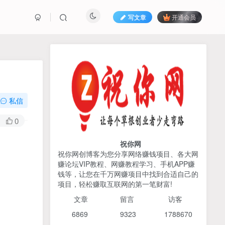
写文章
开通会员
热榜资源
免费分享网赚资讯
TOP1
私信
425人已阅读
0
AI编程出海实战课：10分钟速建AI网站
+支付登陆对接，掌握出海全流程
祝你网
祝你网创博客为您分享网络赚钱项目、各大网
赚论坛VIP教程、网赚教程学习、手机APP赚
2026姜胡说流量&商业设
TOP2
钱等，让您在千万网赚项目中找到合适自己的
计，把流量转化为留量，设
项目，轻松赚取互联网的第一笔财富!
计自己的商业模式
6个月前
425人已阅读
文章
留言 访客
宝子哥头部团队短视频带
TOP3
6869 9
323 1
788670
货，以混剪为主，不需要真