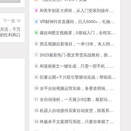
AI美学创富大师班，从入门安装到操作进阶，循序渐进带你领略人工智能的魅力
3
下一篇
VR财神抖音直播间，日入5000+，礼物收到手软，落地保姆级教程
4
0亿月活，千万
爆款Ai图文视频课，0基础入门，全程实操不空谈
5
的红利风口
西瓜视频拉新项目，一单13米，有人悄悄用这个方法，一条视频收益2.5w+（附详细教程）
6
2023最新热门-图文带货实战教程，新手也能轻松上手！（8节课）
7
AI漫画推文一键生成，只需一部手机，操作简单，无脑怼就可以了
8
巨量云图+千川双引擎驱动实战：帮助高消耗直播间突破流量瓶颈，构建可…
9
全平台短视频运营实操，各赛道剪辑、快手直播、数字人应用等，快速实现短视频变现
10
全自动涨粉，一天最少3位数，最新玩法，解放双手，不封号【揭秘】
11
机器人自动接待买家自动发货，跟着系统学拼多多虚拟月入1-5万
12
终极杀手文案撰写系统，只要你掌握了这些秘诀，你可以在沙漠里卖沙子（42节课）
13