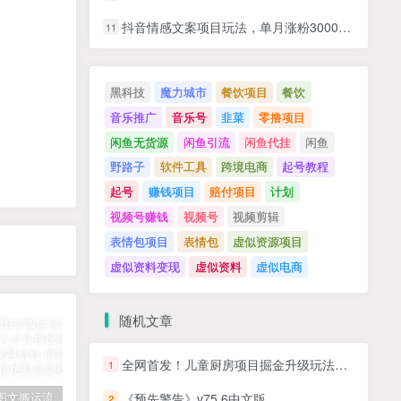
抖音情感文案项目玩法，单月涨粉3000+，新手小白也能做
11
黑科技
魔力城市
餐饮项目
餐饮
音乐推广
音乐号
韭菜
零撸项目
闲鱼无货源
闲鱼引流
闲鱼代挂
闲鱼
野路子
软件工具
跨境电商
起号教程
起号
赚钱项目
赔付项目
计划
视频号赚钱
视频号
视频剪辑
表情包项目
表情包
虚似资源项目
虚似资料变现
虚似资料
虚似电商
随机文章
全网首发！儿童厨房项目掘金升级玩法，日入1000+，喂饭级教学，小白轻松上手
1
拆解抖音图文搬运流量掘金，可日入小几百
快手星火计划项目玩法，零门槛，单视频收益5000+，保姆级教程
汽水音乐听歌每天变现100+思路，第一时间入局抓住风口，玩法无私分享与你！
《预先警告》v75.6中文版
2