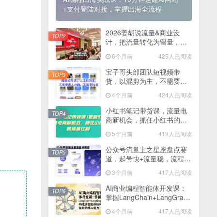
+支付登陆对接，掌握出海全流程
2025最新零撸项目，一部手机就可以操作，20秒一单，零投入纯薅羊毛，无门槛，一天200+【揭秘】
4
线上陪伴项目玩法，聊聊天就有收益的项目，一个月收益5000+
2026姜胡说流量&商业设
5
TOP2
计，把流量转化为留量，设
全网首发！答案之书网页版，全新玩法，搭配文档和网页，日入1k+零门槛小白首选副业
计自己的商业模式
6
6个月前
425人已阅读
25年7月小红书女粉新玩法，公域转私域变现，日轻松变现2张+，5分钟简单复制好上手
7
宝子哥头部团队短视频带
TOP3
货，以混剪为主，不需要真
情趣内衣暴利玩法，冷门赛道，日入1k+
8
人出镜，不需要拍摄【更新
4个月前
424人已阅读
26年3月】
在家就能做的项目，一天轻松300+，操作简单上手快
9
小红书笔记带货课，流量电
TOP4
商新机会，抓住小红书的流
2025年百家号AI图文掘金，手机操作单号月入4-5位数，低门槛【附指令+工具】
10
量红利(更新26年2月)
5个月前
419人已阅读
抖音情感文案项目玩法，单月涨粉3000+，新手小白也能做
11
公众号流量主之星座盘点赛
TOP5
道，起号快+流量稳，流程简
单，适合新手操作
3个月前
417人已阅读
AI商业编程智能体开发课：
TOP6
掌握LangChain+LangGraph
构建多智能体协同架构的核
4个月前
417人已阅读
心能力