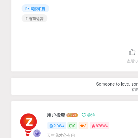
网赚项目
# 电商运营
点赞
0
Someone to love, som
有
用户投稿
关注
2.9W+
0
3
876W+
天生我才必有用