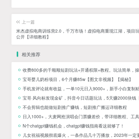
上一篇
米杰虚拟电商训练营2.0，千万市场！虚拟电商重现江湖，项目
公开【详细教程】
相关推荐
收费800多的千顺顺短剧玩法+开通权限+教程。玩法简单，
宝哥婴儿奶粉项目，6个月赚85w【图文非视频】【揭秘】
手机发评论就有收益，一单10元日入9000+，新手小白复制
宝哥·风向标发现金矿，抖音今日话题玩法，5天赚2000块钱
不会剪辑也能做短剧推广赚钱，短剧推广搬运详细教程
日入1000+，大麦网抢演唱会门票赚差价，带详细教程、工
N个chatgpt赚钱机会，chatgpt赚钱指南看这就够了！
儿女祝福视频彻底爆火，一条作品几十万播放，2023年一