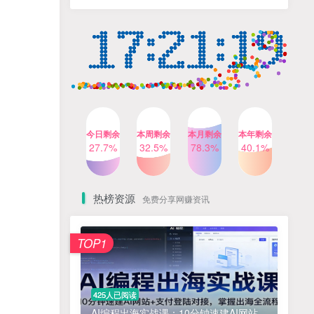
人出镜，不需要拍摄【更新
4个月前
424人已阅读
26年3月】
小红书笔记带货课，流量电
TOP4
商新机会，抓住小红书的流
量红利(更新26年2月)
5个月前
419人已阅读
公众号流量主之星座盘点赛
TOP5
道，起号快+流量稳，流程简
单，适合新手操作
3个月前
417人已阅读
今日剩余
本周剩余
本月剩余
本年剩余
AI商业编程智能体开发课：
27.7%
32.5%
78.3%
40.1%
TOP6
掌握LangChain+LangGraph
构建多智能体协同架构的核
4个月前
417人已阅读
心能力
热榜资源
免费分享网赚资讯
免费项目
TOP1
? 零加盟费｜红颜搭全国城市代理商招募正式启动！
1
淘宝天猫盈利突破特训营25年12月线下课，系统性的深度剖析电商企业经营之道，打造电商标准化运营体系
2
425人已阅读
抓亚马逊漏洞，免去店铺月租，一个流量大竞争小，让你有机会成大卖的赛道
3
AI编程出海实战课：10分钟速建AI网站