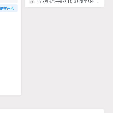
小白逆袭视频号分成计划红利期简创业让你轻松月入过万！
14
提交评论