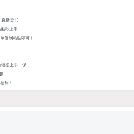
、直播卖书
粘贴秒上手
简单复制粘贴即可！
白轻松上手，保…
赚
人福利！