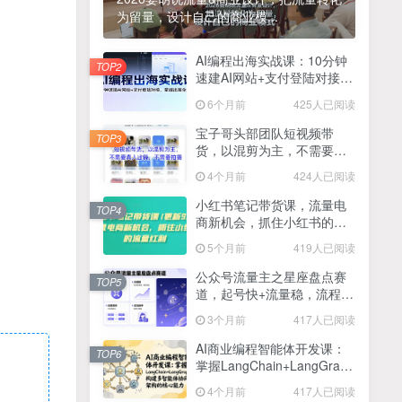
为留量，设计自己的商业模...
2025最新零撸项目，一部手机就可以操作，20秒一单，零投入纯薅羊毛，无门槛，一天200+【揭秘】
4
线上陪伴项目玩法，聊聊天就有收益的项目，一个月收益5000+
AI编程出海实战课：10分钟
5
TOP2
速建AI网站+支付登陆对接，
全网首发！答案之书网页版，全新玩法，搭配文档和网页，日入1k+零门槛小白首选副业
掌握出海全流程
6
6个月前
425人已阅读
25年7月小红书女粉新玩法，公域转私域变现，日轻松变现2张+，5分钟简单复制好上手
7
宝子哥头部团队短视频带
TOP3
货，以混剪为主，不需要真
情趣内衣暴利玩法，冷门赛道，日入1k+
8
人出镜，不需要拍摄【更新
4个月前
424人已阅读
26年3月】
在家就能做的项目，一天轻松300+，操作简单上手快
9
小红书笔记带货课，流量电
TOP4
商新机会，抓住小红书的流
2025年百家号AI图文掘金，手机操作单号月入4-5位数，低门槛【附指令+工具】
10
量红利(更新26年2月)
5个月前
419人已阅读
抖音情感文案项目玩法，单月涨粉3000+，新手小白也能做
11
公众号流量主之星座盘点赛
TOP5
道，起号快+流量稳，流程简
单，适合新手操作
3个月前
417人已阅读
AI商业编程智能体开发课：
TOP6
掌握LangChain+LangGraph
构建多智能体协同架构的核
4个月前
417人已阅读
心能力