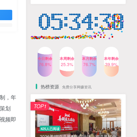
人出镜，不需要拍摄【更新
4个月前
424人已阅读
26年3月】
小红书笔记带货课，流量电
TOP4
商新机会，抓住小红书的流
量红利(更新26年2月)
5个月前
419人已阅读
公众号流量主之星座盘点赛
TOP5
道，起号快+流量稳，流程简
单，适合新手操作
3个月前
417人已阅读
今日剩余
本周剩余
本月剩余
本年剩余
AI商业编程智能体开发课：
76.8%
25.3%
76.7%
39.9%
TOP6
掌握LangChain+LangGraph
构建多智能体协同架构的核
4个月前
417人已阅读
心能力
热榜资源
免费分享网赚资讯
制，年
免费项目
TOP1
策划
? 零加盟费｜红颜搭全国城市代理商招募正式启动！
1
视频即
淘宝天猫盈利突破特训营25年12月线下课，系统性的深度剖析电商企业经营之道，打造电商标准化运营体系
2
425人已阅读
抓亚马逊漏洞，免去店铺月租，一个流量大竞争小，让你有机会成大卖的赛道
3
2026姜胡说流量&商业设计，把流量转化