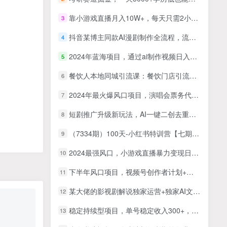
靠小游戏直播月入10W+，每天只需2小时，保姆式教程，小白也能轻松上手
3
抖音某博主同款AI漫剧制作全流程，流量大变现快，小白都可以用Sora2轻松制片了，月入1W+
4
2024年蓝海项目，通过ai制作视频日入3000+，小白无脑操作，简单上手！
5
餐饮人本地同城引流课：餐饮门店引流必学，易落地（68节课）
6
2024年最火爆风口项目，演唱会票务代理，日入2000+，一部手机就能搞定！
7
短剧推广升级新玩法，AI一键二创去重，轻松月入2w+（教程+素材）
8
（7334期）100天-小红书特训营【七期】带你做自媒体博主 每月多赚4位数 IP账号全指南
9
2024最强风口，小游戏直播暴力变现日入3000+小白也可以轻松上手
10
下半年风口项目，视频号创作者计划+视频带货，单日收益1000+，一个视频两份收益
11
某大佬的影视剧解说独家运营+独家AI文案课，小白0粉丝也能快速打上抖音精选标签、吃到收益翻倍福利
12
稳定持续型项目，单号稳定收入300+，新手小白都能轻松月入过万
13