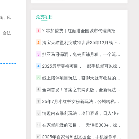
免费项目
钱，风
? 零加盟费｜红颜搭全国城市代理商招募正式启动！
1
、合法
淘宝天猫盈利突破特训营25年12月线下课，系统性的深度剖析电商企业经营之道，打造电商标准化运营体系
2
抓亚马逊漏洞，免去店铺月租，一个流量大竞争小，让你有机会成大卖的赛道
3
2025最新零撸项目，一部手机就可以操作，20秒一单，零投入纯薅羊毛，无门槛，一天200+【揭秘】
4
线上陪伴项目玩法，聊聊天就有收益的项目，一个月收益5000+
5
全网首发！答案之书网页版，全新玩法，搭配文档和网页，日入1k+零门槛小白首选副业
6
25年7月小红书女粉新玩法，公域转私域变现，日轻松变现2张+，5分钟简单复制好上手
7
情趣内衣暴利玩法，冷门赛道，日入1k+
8
在家就能做的项目，一天轻松300+，操作简单上手快
9
2025年百家号AI图文掘金，手机操作单号月入4-5位数，低门槛【附指令+工具】
10