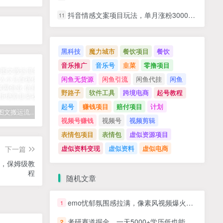
抖音情感文案项目玩法，单月涨粉3000+，新手小白也能做
11
黑科技
魔力城市
餐饮项目
餐饮
音乐推广
音乐号
韭菜
零撸项目
闲鱼无货源
闲鱼引流
闲鱼代挂
闲鱼
野路子
软件工具
跨境电商
起号教程
起号
赚钱项目
赔付项目
计划
拆解抖音图文搬运流量掘金，可日入小几百
快手星火计划项目玩法，零门槛，单视频收益5000+，保姆级教程
汽水音乐听歌每天变现100+思路，第一时间入局抓住风口，玩法无私分享与你！
视频号赚钱
视频号
视频剪辑
表情包项目
表情包
虚似资源项目
虚似资料变现
虚似资料
虚似电商
下一篇
频，保姆级教
程
随机文章
emo忧郁氛围感拉满，像素风视频爆火单条点赞50W，新手小白也能5分钟一条，稳定月入8k+
1
考研赛道掘金，一天5000+学历低也能做，保姆式教学，不学一下，真的可惜
2