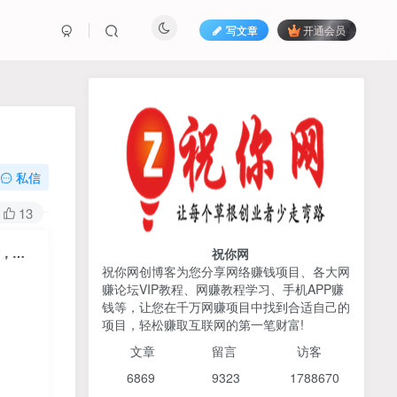
写文章
开通会员
热榜资源
免费分享网赚资讯
TOP1
私信
425人已阅读
13
2026姜胡说流量&商业设计，把流量转化
为留量，设计自己的商业模...
作，…
祝你网
祝你网创博客为您分享网络赚钱项目、各大网
赚论坛VIP教程、网赚教程学习、手机APP赚
AI编程出海实战课：10分钟
TOP2
钱等，让您在千万网赚项目中找到合适自己的
速建AI网站+支付登陆对接，
项目，轻松赚取互联网的第一笔财富!
掌握出海全流程
6个月前
425人已阅读
文章
留言 访客
宝子哥头部团队短视频带
TOP3
6869 9
323 1
788670
货，以混剪为主，不需要真