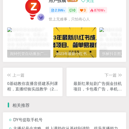
用户投稿
关注
2.9W+
0
3
876W+
世上无难事，只怕有心人
闹钟托管自动播放广告，单机5-10，无需人工操作
2023年最新小红书成人电商项目，简单易操作【详细教程】
上一篇
下一篇
0基础教你直播音搭建系列课
最新红果短剧广告掘金挂机
程，​直播经验实战教学（22
项目，卡包看广告，单机一
节课）
天20-30+【自动脚本+…
相关推荐
DY号提取手机号
主播起号全攻略，线上课助你从基础到进阶，提升直播能力