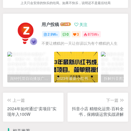
上天只会安排的快乐的结局。如果不快乐，说明还不是最后结局
用户投稿
关注
2.9W+
0
3
875W+
不要让糟糕的一天让你误以为有个糟糕的人生
闹钟托管自动播放广告，单机5-10，无需人工操作
2023年最新小红书成人电商项目，简单易操作【详细教程】
上一篇
下一篇
2024年如何通过“卖项目”实
抖音小店 精细化运营-百科全
现年入100W
书，保姆级运营实战讲解
相关推荐