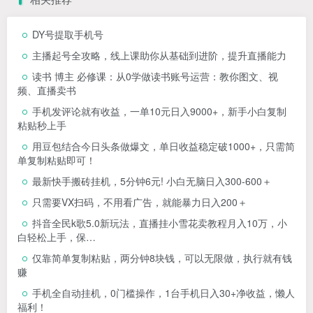
DY号提取手机号
主播起号全攻略，线上课助你从基础到进阶，提升直播能力
读书 博主 必修课：从0学做读书账号运营：教你图文、视
频、直播卖书
手机发评论就有收益，一单10元日入9000+，新手小白复制
粘贴秒上手
用豆包结合今日头条做爆文，单日收益稳定破1000+，只需简
单复制粘贴即可！
最新快手搬砖挂机，5分钟6元! 小白无脑日入300-600＋
只需要VX扫码，不用看广告，就能暴力日入200＋
抖音全民k歌5.0新玩法，直播挂小雪花卖教程月入10万，小
白轻松上手，保…
仅靠简单复制粘贴，两分钟8块钱，可以无限做，执行就有钱
赚
手机全自动挂机，0门槛操作，1台手机日入30+净收益，懒人
福利！