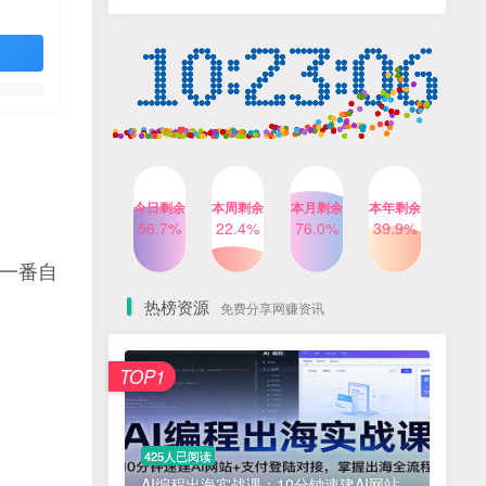
人出镜，不需要拍摄【更新
4个月前
424人已阅读
26年3月】
小红书笔记带货课，流量电
TOP4
商新机会，抓住小红书的流
量红利(更新26年2月)
5个月前
419人已阅读
公众号流量主之星座盘点赛
TOP5
道，起号快+流量稳，流程简
单，适合新手操作
3个月前
417人已阅读
今日剩余
本周剩余
本月剩余
本年剩余
AI商业编程智能体开发课：
56.7%
22.4%
76.0%
39.9%
TOP6
掌握LangChain+LangGraph
构建多智能体协同架构的核
一番自
4个月前
417人已阅读
心能力
热榜资源
免费分享网赚资讯
免费项目
TOP1
? 零加盟费｜红颜搭全国城市代理商招募正式启动！
1
淘宝天猫盈利突破特训营25年12月线下课，系统性的深度剖析电商企业经营之道，打造电商标准化运营体系
2
425人已阅读
抓亚马逊漏洞，免去店铺月租，一个流量大竞争小，让你有机会成大卖的赛道
3
AI编程出海实战课：10分钟速建AI网站