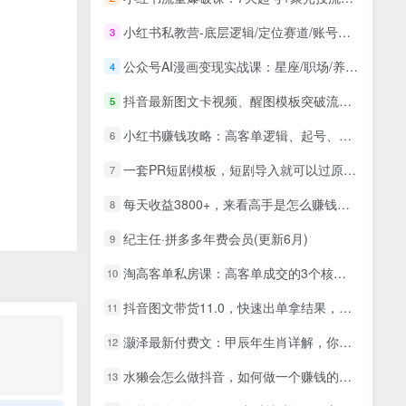
小红书私教营-底层逻辑/定位赛道/账号包装/涨粉变现/月变现10w+等等（42节）
3
公众号AI漫画变现实战课：星座/职场/养生多赛道+智能体发文，靠广告分成稳定增收
4
抖音最新图文卡视频、醒图模板突破流量限制玩法
5
小红书赚钱攻略：高客单逻辑、起号、笔记打造、教你掌握流量与赚钱之道
6
一套PR短剧模板，短剧导入就可以过原创，轻轻松松剪好一部短剧
7
每天收益3800+，来看高手是怎么赚钱的，新玩法不露脸直播小游戏，小白当天上手
8
纪主任·拼多多年费会员(更新6月)
9
淘高客单私房课：高客单成交的3个核心基础，1个实操法宝
10
抖音图文带货11.0，快速出单拿结果，高效做账号（基础课+精英课 92节高清无水印）
11
12
水獭会怎么做抖音，如何做一个赚钱的抖音号
13