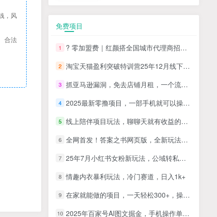
钱，风
免费项目
、合法
? 零加盟费｜红颜搭全国城市代理商招募正式启动！
1
淘宝天猫盈利突破特训营25年12月线下课，系统性的深度剖析电商企业经营之道，打造电商标准化运营体系
2
抓亚马逊漏洞，免去店铺月租，一个流量大竞争小，让你有机会成大卖的赛道
3
2025最新零撸项目，一部手机就可以操作，20秒一单，零投入纯薅羊毛，无门槛，一天200+【揭秘】
4
线上陪伴项目玩法，聊聊天就有收益的项目，一个月收益5000+
5
全网首发！答案之书网页版，全新玩法，搭配文档和网页，日入1k+零门槛小白首选副业
6
25年7月小红书女粉新玩法，公域转私域变现，日轻松变现2张+，5分钟简单复制好上手
7
情趣内衣暴利玩法，冷门赛道，日入1k+
8
在家就能做的项目，一天轻松300+，操作简单上手快
9
2025年百家号AI图文掘金，手机操作单号月入4-5位数，低门槛【附指令+工具】
10