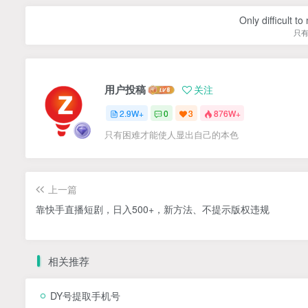
Only difficult t
只
用户投稿
关注
2.9W+
0
3
876W+
只有困难才能使人显出自己的本色
上一篇
靠快手直播短剧，日入500+，新方法、不提示版权违规
相关推荐
DY号提取手机号