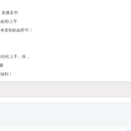
、直播卖书
粘贴秒上手
简单复制粘贴即可！
白轻松上手，保…
赚
人福利！