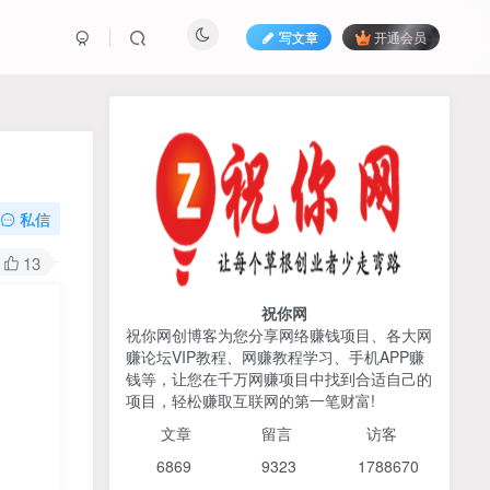
写文章
开通会员
热榜资源
免费分享网赚资讯
TOP1
私信
425人已阅读
13
AI编程出海实战课：10分钟速建AI网站
+支付登陆对接，掌握出海全流程
祝你网
祝你网创博客为您分享网络赚钱项目、各大网
赚论坛VIP教程、网赚教程学习、手机APP赚
2026姜胡说流量&商业设
TOP2
钱等，让您在千万网赚项目中找到合适自己的
计，把流量转化为留量，设
项目，轻松赚取互联网的第一笔财富!
计自己的商业模式
6个月前
425人已阅读
文章
留言 访客
宝子哥头部团队短视频带
TOP3
6869 9
323 1
788670
货，以混剪为主，不需要真