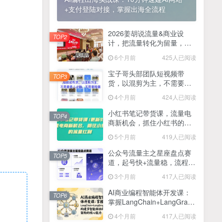
+支付登陆对接，掌握出海全流程
2025最新零撸项目，一部手机就可以操作，20秒一单，零投入纯薅羊毛，无门槛，一天200+【揭秘】
4
线上陪伴项目玩法，聊聊天就有收益的项目，一个月收益5000+
2026姜胡说流量&商业设
5
TOP2
计，把流量转化为留量，设
全网首发！答案之书网页版，全新玩法，搭配文档和网页，日入1k+零门槛小白首选副业
计自己的商业模式
6
6个月前
425人已阅读
25年7月小红书女粉新玩法，公域转私域变现，日轻松变现2张+，5分钟简单复制好上手
7
宝子哥头部团队短视频带
TOP3
货，以混剪为主，不需要真
情趣内衣暴利玩法，冷门赛道，日入1k+
8
人出镜，不需要拍摄【更新
4个月前
424人已阅读
26年3月】
在家就能做的项目，一天轻松300+，操作简单上手快
9
小红书笔记带货课，流量电
TOP4
商新机会，抓住小红书的流
2025年百家号AI图文掘金，手机操作单号月入4-5位数，低门槛【附指令+工具】
10
量红利(更新26年2月)
5个月前
419人已阅读
抖音情感文案项目玩法，单月涨粉3000+，新手小白也能做
11
公众号流量主之星座盘点赛
TOP5
道，起号快+流量稳，流程简
单，适合新手操作
3个月前
417人已阅读
AI商业编程智能体开发课：
TOP6
掌握LangChain+LangGraph
构建多智能体协同架构的核
4个月前
417人已阅读
心能力