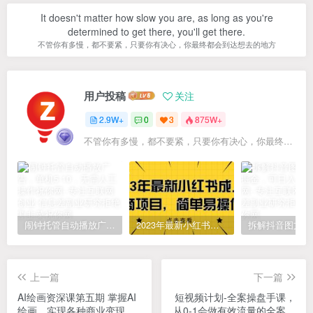
It doesn't matter how slow you are, as long as you're
determined to get there, you'll get there.
不管你有多慢，都不要紧，只要你有决心，你最终都会到达想去的地方
用户投稿
关注
2.9W+
0
3
875W+
不管你有多慢，都不要紧，只要你有决心，你最终都会到达想去的地方
闹钟托管自动播放广告，单机5-10，无需人工操作
2023年最新小红书成人电商项目，简单易操作【详细教程】
上一篇
下一篇
AI绘画资深课第五期 掌握AI
短视频计划-全案操盘手课，
绘画，实现各种商业变现
从0-1会做有效流量的全案操