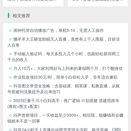
【第五期】
盘手
相关推荐
闹钟托管自动播放广告，单机5-10，无需人工操作
懒羊羊大王睡觉助眠无人直播，竟然有上千人围观，目前没
人在卷
手动输入验证码，每天多投入几个小时，也能轻松获得两三
千元的收入
月入10万+，大家利用好马上到来的暑假两个月，打个翻身仗
作业批改项目30元/时，简单小白轻松入手，非常适合兼职
抖音图文带货全攻略：含基础课、精英课，私教直播，从账
号搭建到流量提升及出单技巧
2023巨量千川小白到高手：推广逻辑 计划搭建 搭建思路等
(教程+图文+配套)
闷声发财项目，一天收益至少3500+，相信我，能赚钱和会赚
钱根本不是一回事
抖音24小时无人直播自动带货变现全流程，账号装修、OBS