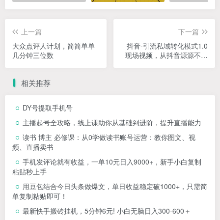
上一篇
下一篇
大众点评人计划，简简单单
抖音-引流私域转化模式1.0
几分钟三位数
现场视频，从抖音源源不断
把人加到私域，让加…
相关推荐
DY号提取手机号
主播起号全攻略，线上课助你从基础到进阶，提升直播能力
读书 博主 必修课：从0学做读书账号运营：教你图文、视
频、直播卖书
手机发评论就有收益，一单10元日入9000+，新手小白复制
粘贴秒上手
用豆包结合今日头条做爆文，单日收益稳定破1000+，只需简
单复制粘贴即可！
最新快手搬砖挂机，5分钟6元! 小白无脑日入300-600＋