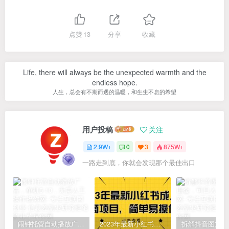
点赞
13
分享
收藏
Life, there will always be the unexpected warmth and the
endless hope.
人生，总会有不期而遇的温暖，和生生不息的希望
用户投稿
关注
2.9W+
0
3
875W+
一路走到底，你就会发现那个最佳出口
闹钟托管自动播放广告，单机5-10，无需人工操作
2023年最新小红书成人电商项目，简单易操作【详细教程】