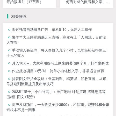
开始做博主（17节课）
何看对标的账号和文章、了
解爆款逻辑和搞钱领域矩阵
的玩法
相关推荐
闹钟托管自动播放广告，单机5-10，无需人工操作
懒羊羊大王睡觉助眠无人直播，竟然有上千人围观，目前没
人在卷
手动输入验证码，每天多投入几个小时，也能轻松获得两三
千元的收入
月入10万+，大家利用好马上到来的暑假两个月，打个翻身仗
作业批改项目30元/时，简单小白轻松入手，非常适合兼职
抖音图文带货全攻略：含基础课、精英课，私教直播，从账
号搭建到流量提升及出单技巧
2023巨量千川小白到高手：推广逻辑 计划搭建 搭建思路等
(教程+图文+配套)
闷声发财项目，一天收益至少3500+，相信我，能赚钱和会赚
钱根本不是一回事