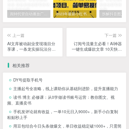
闹钟托管自动播放广告，单机5-10，无需人工操作
2023年最新小红书成人电商项目，简单易操作【详细教程】
上一篇
下一篇
AI文库被动副业变现项目分
订阅号流量主必看！AI神器
享课，一条龙实操玩法分享
一键生成爆款文章 10天快速
给你
起号，月入2W+轻松实现
相关推荐
DY号提取手机号
主播起号全攻略，线上课助你从基础到进阶，提升直播能力
读书 博主 必修课：从0学做读书账号运营：教你图文、视
频、直播卖书
手机发评论就有收益，一单10元日入9000+，新手小白复制
粘贴秒上手
用豆包结合今日头条做爆文，单日收益稳定破1000+，只需简