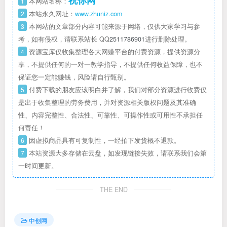
祝你网
1
本网站名称：
2
本站永久网址：
www.zhuniz.com
3
本网站的文章部分内容可能来源于网络，仅供大家学习与参
考，如有侵权，请联系站长 QQ
2511786901
进行删除处理。
4
资源宝库仅收集整理各大网赚平台的付费资源，提供资源分
享，不提供任何的一对一教学指导，不提供任何收益保障，也不
保证您一定能赚钱，风险请自行甄别。
5
付费下载的朋友应该明白并了解，我们对部分资源进行收费仅
是出于收集整理的劳务费用，并对资源相关版权问题及其准确
性、内容完整性、合法性、可靠性、可操作性或可用性不承担任
何责任！
6
因虚拟商品具有可复制性，一经拍下发货概不退款。
7
本站资源大多存储在云盘，如发现链接失效，请联系我们会第
一时间更新。
THE END
中创网