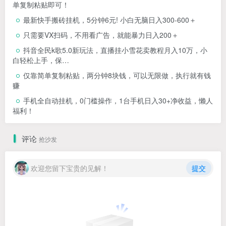
单复制粘贴即可！
最新快手搬砖挂机，5分钟6元! 小白无脑日入300-600＋
只需要VX扫码，不用看广告，就能暴力日入200＋
抖音全民k歌5.0新玩法，直播挂小雪花卖教程月入10万，小
白轻松上手，保…
仅靠简单复制粘贴，两分钟8块钱，可以无限做，执行就有钱
赚
手机全自动挂机，0门槛操作，1台手机日入30+净收益，懒人
福利！
评论
抢沙发
欢迎您留下宝贵的见解！
提交