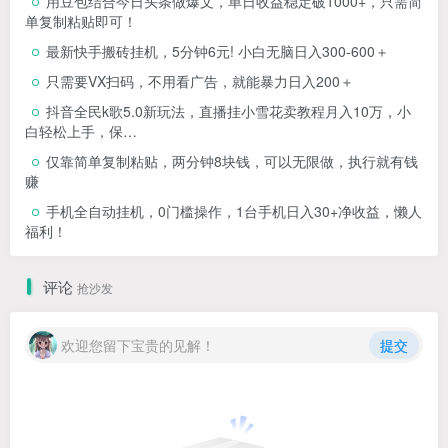
用豆包结合今日头条做爆文，单日收益稳定破1000+，只需简
单复制粘贴即可！
最新快手搬砖挂机，5分钟6元! 小白无脑日入300-600＋
只需要VX扫码，不用看广告，就能暴力日入200＋
抖音全民k歌5.0新玩法，直播挂小雪花卖教程月入10万，小
白轻松上手，保…
仅靠简单复制粘贴，两分钟8块钱，可以无限做，执行就有钱
赚
手机全自动挂机，0门槛操作，1台手机日入30+净收益，懒人
福利！
评论
抢沙发
欢迎您留下宝贵的见解！
提交