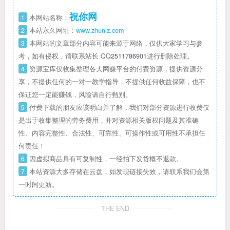
祝你网
1
本网站名称：
2
本站永久网址：
www.zhuniz.com
3
本网站的文章部分内容可能来源于网络，仅供大家学习与参
考，如有侵权，请联系站长 QQ
2511786901
进行删除处理。
4
资源宝库仅收集整理各大网赚平台的付费资源，提供资源分
享，不提供任何的一对一教学指导，不提供任何收益保障，也不
保证您一定能赚钱，风险请自行甄别。
5
付费下载的朋友应该明白并了解，我们对部分资源进行收费仅
是出于收集整理的劳务费用，并对资源相关版权问题及其准确
性、内容完整性、合法性、可靠性、可操作性或可用性不承担任
何责任！
6
因虚拟商品具有可复制性，一经拍下发货概不退款。
7
本站资源大多存储在云盘，如发现链接失效，请联系我们会第
一时间更新。
THE END