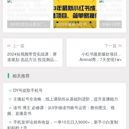
闹钟托管自动播放广告，单机5-10，无需人工操作
2023年最新小红书成人电商项目，简单易操作【详细教程】
上一篇
下一篇
2024短视频带货实战课：赛
小红书最新爆款项目，
道规划·选品方法·投流测品·
Animal秀，7天变现1w+
放量玩法·流量规划
相关推荐
DY号提取手机号
主播起号全攻略，线上课助你从基础到进阶，提升直播能力
读书 博主 必修课：从0学做读书账号运营：教你图文、视
频、直播卖书
手机发评论就有收益，一单10元日入9000+，新手小白复制
粘贴秒上手