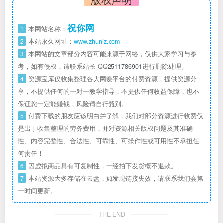
祝你网
1
本网站名称：
2
本站永久网址：
www.zhuniz.com
3
本网站的文章部分内容可能来源于网络，仅供大家学习与参
考，如有侵权，请联系站长 QQ
2511786901
进行删除处理。
4
资源宝库仅收集整理各大网赚平台的付费资源，提供资源分
享，不提供任何的一对一教学指导，不提供任何收益保障，也不
保证您一定能赚钱，风险请自行甄别。
5
付费下载的朋友应该明白并了解，我们对部分资源进行收费仅
是出于收集整理的劳务费用，并对资源相关版权问题及其准确
性、内容完整性、合法性、可靠性、可操作性或可用性不承担任
何责任！
6
因虚拟商品具有可复制性，一经拍下发货概不退款。
7
本站资源大多存储在云盘，如发现链接失效，请联系我们会第
一时间更新。
THE END