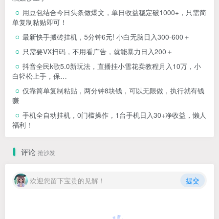
用豆包结合今日头条做爆文，单日收益稳定破1000+，只需简
单复制粘贴即可！
最新快手搬砖挂机，5分钟6元! 小白无脑日入300-600＋
只需要VX扫码，不用看广告，就能暴力日入200＋
抖音全民k歌5.0新玩法，直播挂小雪花卖教程月入10万，小
白轻松上手，保…
仅靠简单复制粘贴，两分钟8块钱，可以无限做，执行就有钱
赚
手机全自动挂机，0门槛操作，1台手机日入30+净收益，懒人
福利！
评论
抢沙发
欢迎您留下宝贵的见解！
提交