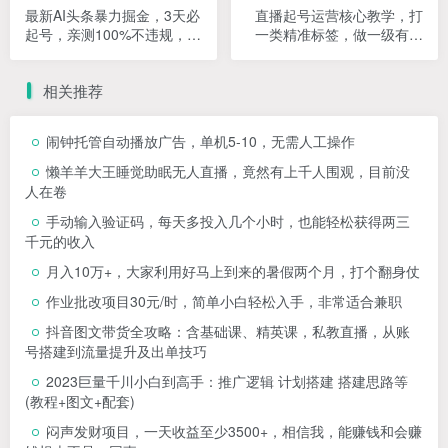
最新AI头条暴力掘金，3天必
直播起号运营核心教学，打
起号，亲测100%不违规，复
一类精准标签，做一级有效
制粘贴月入6000＋
数据
相关推荐
闹钟托管自动播放广告，单机5-10，无需人工操作
懒羊羊大王睡觉助眠无人直播，竟然有上千人围观，目前没
人在卷
手动输入验证码，每天多投入几个小时，也能轻松获得两三
千元的收入
月入10万+，大家利用好马上到来的暑假两个月，打个翻身仗
作业批改项目30元/时，简单小白轻松入手，非常适合兼职
抖音图文带货全攻略：含基础课、精英课，私教直播，从账
号搭建到流量提升及出单技巧
2023巨量千川小白到高手：推广逻辑 计划搭建 搭建思路等
(教程+图文+配套)
闷声发财项目，一天收益至少3500+，相信我，能赚钱和会赚