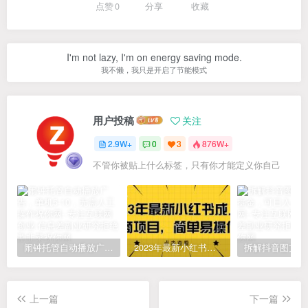
点赞
0
分享
收藏
I'm not lazy, I'm on energy saving mode.
我不懒，我只是开启了节能模式
用户投稿
关注
2.9W+
0
3
876W+
不管你被贴上什么标签，只有你才能定义你自己
闹钟托管自动播放广告，单机5-10，无需人工操作
2023年最新小红书成人电商项目，简单易操作【详细教程】
上一篇
下一篇