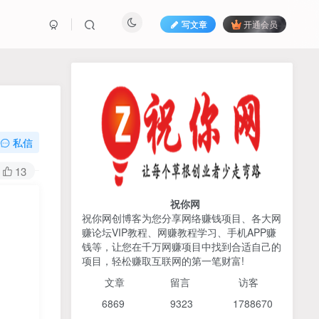
写文章
开通会员
热榜资源
免费分享网赚资讯
TOP1
私信
425人已阅读
13
AI编程出海实战课：10分钟速建AI网站
+支付登陆对接，掌握出海全流程
祝你网
祝你网创博客为您分享网络赚钱项目、各大网
赚论坛VIP教程、网赚教程学习、手机APP赚
2026姜胡说流量&商业设
TOP2
钱等，让您在千万网赚项目中找到合适自己的
计，把流量转化为留量，设
项目，轻松赚取互联网的第一笔财富!
计自己的商业模式
6个月前
425人已阅读
文章
留言 访客
宝子哥头部团队短视频带
TOP3
6869 9
323 1
788670
货，以混剪为主，不需要真