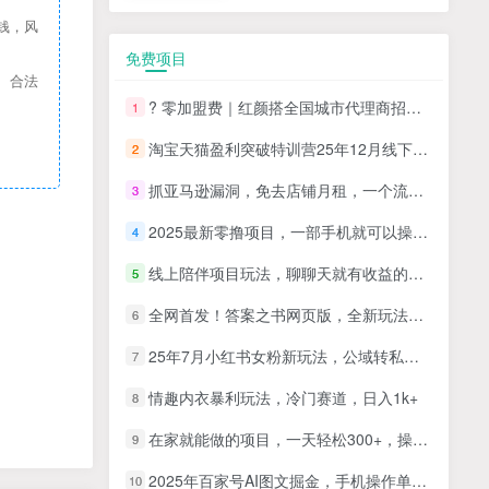
钱，风
免费项目
、合法
? 零加盟费｜红颜搭全国城市代理商招募正式启动！
1
淘宝天猫盈利突破特训营25年12月线下课，系统性的深度剖析电商企业经营之道，打造电商标准化运营体系
2
抓亚马逊漏洞，免去店铺月租，一个流量大竞争小，让你有机会成大卖的赛道
3
2025最新零撸项目，一部手机就可以操作，20秒一单，零投入纯薅羊毛，无门槛，一天200+【揭秘】
4
线上陪伴项目玩法，聊聊天就有收益的项目，一个月收益5000+
5
全网首发！答案之书网页版，全新玩法，搭配文档和网页，日入1k+零门槛小白首选副业
6
25年7月小红书女粉新玩法，公域转私域变现，日轻松变现2张+，5分钟简单复制好上手
7
情趣内衣暴利玩法，冷门赛道，日入1k+
8
在家就能做的项目，一天轻松300+，操作简单上手快
9
2025年百家号AI图文掘金，手机操作单号月入4-5位数，低门槛【附指令+工具】
10