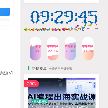
人出镜，不需要拍摄【更新
4个月前
424人已阅读
26年3月】
小红书笔记带货课，流量电
TOP4
商新机会，抓住小红书的流
量红利(更新26年2月)
5个月前
419人已阅读
公众号流量主之星座盘点赛
TOP5
道，起号快+流量稳，流程简
单，适合新手操作
3个月前
417人已阅读
今日剩余
本周剩余
本月剩余
本年剩余
AI商业编程智能体开发课：
60.4%
22.9%
76.1%
39.9%
TOP6
掌握LangChain+LangGraph
构建多智能体协同架构的核
4个月前
417人已阅读
心能力
热榜资源
免费分享网赚资讯
渠道和
免费项目
TOP1
? 零加盟费｜红颜搭全国城市代理商招募正式启动！
1
淘宝天猫盈利突破特训营25年12月线下课，系统性的深度剖析电商企业经营之道，打造电商标准化运营体系
2
425人已阅读
抓亚马逊漏洞，免去店铺月租，一个流量大竞争小，让你有机会成大卖的赛道
3
AI编程出海实战课：10分钟速建AI网站