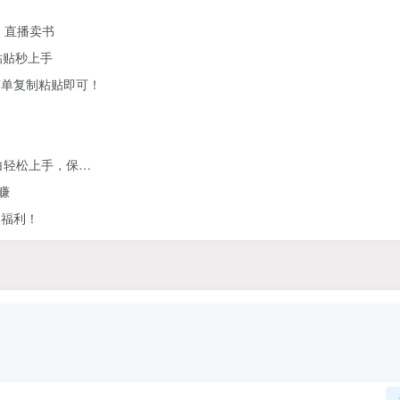
、直播卖书
粘贴秒上手
简单复制粘贴即可！
白轻松上手，保…
赚
人福利！