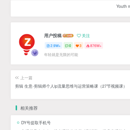
Youth m
用户投稿
关注
2.9W+
0
3
876W+
年轻就是无限的可能
上一篇
剪辑 生意-剪辑师个人ip流量思维与运营策略课（27节视频课）
相关推荐
DY号提取手机号