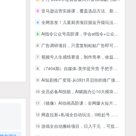
亚马逊运营实操课，覆盖选品方法、新品口诀必学、广告最新打法等全流程，打造跨境爆款店铺（更新4月）
3
全网首发！儿童厨房项目掘金升级玩法，日入1000+，喂饭级教学，小白轻松上手
4
Ai指令公众号高阶课，学会ai指令+公众号的底层逻辑
5
广告调研项目，只需复制粘贴广告即可挣钱，平台大水，任务不限量，一天3张
6
视频号人生感悟赛道，制作简单，收益稳定
7
（7404期）自媒体-美学提升营 手把手带你提升-品牌审美，做一个有调性博主（11节课）
8
AI短剧推广变现-从0到1开启你的推广接单之路
9
全员必备AI技能，AI赋能办公10大模块全景课，覆盖文档处理、内容创作、数据分析、智能体开发等核心场景
10
《镜像》AI动画高阶课：全网爆火短片复刻，音频驱动+分镜+特效叠加技法
11
网盘拉新+私域全自动玩法，0粉起号，小白可做，当天见收益，已测单日破5000
12
游戏全自动搬砖项目，日入千元 ，可批量矩阵无限放大
13
提交评论