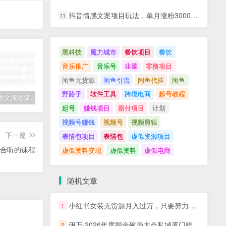
抖音情感文案项目玩法，单月涨粉3000+，新手小白也能做
11
黑科技
魔力城市
餐饮项目
餐饮
音乐推广
音乐号
韭菜
零撸项目
闲鱼无货源
闲鱼引流
闲鱼代挂
闲鱼
野路子
软件工具
跨境电商
起号教程
拆解抖音图文搬运流量掘金，可日入小几百
快手星火计划项目玩法，零门槛，单视频收益5000+，保姆级教程
汽水音乐听歌每天变现100+思路，第一时间入局抓住风口，玩法无私分享与你！
起号
赚钱项目
赔付项目
计划
视频号赚钱
视频号
视频剪辑
下一篇
表情包项目
表情包
虚似资源项目
合听的课程
虚似资料变现
虚似资料
虚似电商
随机文章
小红书女装无货源月入过万，只要努力就会有成效！
1
伊万·2026年度掘金破局大会私域厦门线下课1月7日-8日(音频+字幕)
2