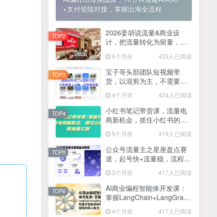
+支付登陆对接，掌握出海全流程
2025最新零撸项目，一部手机就可以操作，20秒一单，零投入纯薅羊毛，无门槛，一天200+【揭秘】
4
线上陪伴项目玩法，聊聊天就有收益的项目，一个月收益5000+
2026姜胡说流量&商业设
5
TOP2
计，把流量转化为留量，设
全网首发！答案之书网页版，全新玩法，搭配文档和网页，日入1k+零门槛小白首选副业
计自己的商业模式
6
6个月前
425人已阅读
25年7月小红书女粉新玩法，公域转私域变现，日轻松变现2张+，5分钟简单复制好上手
7
宝子哥头部团队短视频带
TOP3
货，以混剪为主，不需要真
情趣内衣暴利玩法，冷门赛道，日入1k+
8
人出镜，不需要拍摄【更新
4个月前
424人已阅读
26年3月】
在家就能做的项目，一天轻松300+，操作简单上手快
9
小红书笔记带货课，流量电
TOP4
商新机会，抓住小红书的流
2025年百家号AI图文掘金，手机操作单号月入4-5位数，低门槛【附指令+工具】
10
量红利(更新26年2月)
5个月前
419人已阅读
抖音情感文案项目玩法，单月涨粉3000+，新手小白也能做
11
公众号流量主之星座盘点赛
TOP5
道，起号快+流量稳，流程简
单，适合新手操作
3个月前
417人已阅读
AI商业编程智能体开发课：
TOP6
掌握LangChain+LangGraph
构建多智能体协同架构的核
4个月前
417人已阅读
心能力