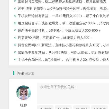
主播起号全攻略，线上课助你从基础到进阶，提升直播能力
读书 博主 必修课：从0学做读书账号运营：教你图文、视频
手机发评论就有收益，一单10元日入9000+，新手小白复制
用豆包结合今日头条做爆文，单日收益稳定破1000+，只需
最新快手搬砖挂机，5分钟6元! 小白无脑日入300-600＋
只需要VX扫码，不用看广告，就能暴力日入200＋
抖音全民k歌5.0新玩法，直播挂小雪花卖教程月入10万，小
仅靠简单复制粘贴，两分钟8块钱，可以无限做，执行就有钱
手机全自动挂机，0门槛操作，1台手机日入30+净收益，懒
评论
抢沙发
昵称
昵称
表情
代码
图片