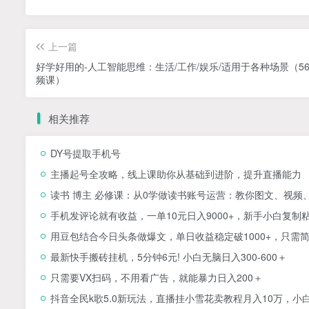
上一篇
好学好用的-人工智能思维：生活/工作/娱乐/适用于各种场景（5
频课）
相关推荐
DY号提取手机号
主播起号全攻略，线上课助你从基础到进阶，提升直播能力
读书 博主 必修课：从0学做读书账号运营：教你图文、视频
手机发评论就有收益，一单10元日入9000+，新手小白复制
用豆包结合今日头条做爆文，单日收益稳定破1000+，只需
最新快手搬砖挂机，5分钟6元! 小白无脑日入300-600＋
只需要VX扫码，不用看广告，就能暴力日入200＋
抖音全民k歌5.0新玩法，直播挂小雪花卖教程月入10万，小