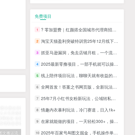
免费项目
? 零加盟费｜红颜搭全国城市代理商招募正式启动！
1
淘宝天猫盈利突破特训营25年12月线下课，系统性的深度剖析电商企业经营之道，打造电商标准化运营体系
2
抓亚马逊漏洞，免去店铺月租，一个流量大竞争小，让你有机会成大卖的赛道
3
2025最新零撸项目，一部手机就可以操作，20秒一单，零投入纯薅羊毛，无门槛，一天200+【揭秘】
4
线上陪伴项目玩法，聊聊天就有收益的项目，一个月收益5000+
5
全网首发！答案之书网页版，全新玩法，搭配文档和网页，日入1k+零门槛小白首选副业
6
25年7月小红书女粉新玩法，公域转私域变现，日轻松变现2张+，5分钟简单复制好上手
7
情趣内衣暴利玩法，冷门赛道，日入1k+
8
在家就能做的项目，一天轻松300+，操作简单上手快
9
2025年百家号AI图文掘金，手机操作单号月入4-5位数，低门槛【附指令+工具】
拆解抖音图文搬运流量掘金，可日入小几百
快手星火计划项目玩法，零门槛，单视频收益5000+，保姆级教程
汽水音乐听歌每天变现100+思路，第一时间入局抓住风口，玩法无私分享与你！
10