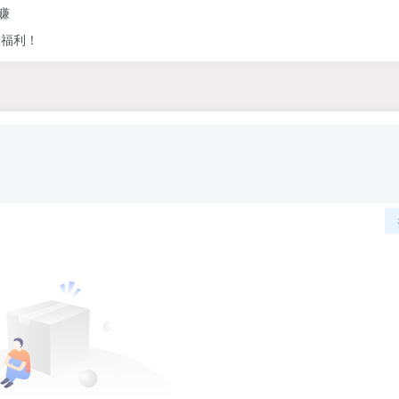
赚
人福利！