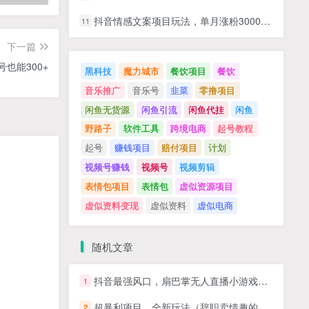
抖音情感文案项目玩法，单月涨粉3000+，新手小白也能做
11
下一篇
也能300+
黑科技
魔力城市
餐饮项目
餐饮
音乐推广
音乐号
韭菜
零撸项目
闲鱼无货源
闲鱼引流
闲鱼代挂
闲鱼
野路子
软件工具
跨境电商
起号教程
起号
赚钱项目
赔付项目
计划
视频号赚钱
视频号
视频剪辑
表情包项目
表情包
虚似资源项目
虚似资料变现
虚似资料
虚似电商
随机文章
抖音最强风口，扇巴掌无人直播小游戏日入1000+，无需露脸，保姆式教学
1
超暴利项目，全新玩法（辞职卖情趣的第几天），七天变现上万，日引500+粉
2