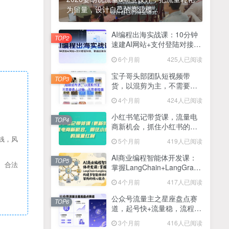
为留量，设计自己的商业模...
2025最新零撸项目，一部手机就可以操作，20秒一单，零投入纯薅羊毛，无门槛，一天200+【揭秘】
4
线上陪伴项目玩法，聊聊天就有收益的项目，一个月收益5000+
AI编程出海实战课：10分钟
5
TOP2
速建AI网站+支付登陆对接，
全网首发！答案之书网页版，全新玩法，搭配文档和网页，日入1k+零门槛小白首选副业
掌握出海全流程
6
6个月前
425人已阅读
25年7月小红书女粉新玩法，公域转私域变现，日轻松变现2张+，5分钟简单复制好上手
7
宝子哥头部团队短视频带
TOP3
货，以混剪为主，不需要真
情趣内衣暴利玩法，冷门赛道，日入1k+
8
人出镜，不需要拍摄【更新
4个月前
424人已阅读
26年3月】
在家就能做的项目，一天轻松300+，操作简单上手快
9
小红书笔记带货课，流量电
TOP4
商新机会，抓住小红书的流
2025年百家号AI图文掘金，手机操作单号月入4-5位数，低门槛【附指令+工具】
10
量红利(更新26年2月)
钱，风
5个月前
419人已阅读
抖音情感文案项目玩法，单月涨粉3000+，新手小白也能做
11
AI商业编程智能体开发课：
TOP5
、合法
掌握LangChain+LangGraph
构建多智能体协同架构的核
4个月前
417人已阅读
心能力
公众号流量主之星座盘点赛
TOP6
道，起号快+流量稳，流程简
单，适合新手操作
3个月前
416人已阅读