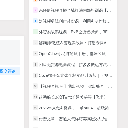
东仔短视频直播全域打法内部培训课【飞书文档】
3
短视频剪辑创作带货课，利用AI制作短视频，市面上比较火的AI各类玩法
4
外贸实战系统课：B2B全流程拆解，RFQ深度开发技巧，十大案例策略解析
5
咨询师/教练AI变现实战课：打造专属AI聊天机器人替你交付，一小时收费2000
6
OpenClaw小龙虾避坑手册，部署的坑，运营的坑，二次开发避坑，场景落地避坑，一次性给你说全了！
7
闲鱼无货源电商教程，拼多多搬运方法，用了这个方法后，月入6k(附详细教程)
8
提交评论
Coze扣子智能体全栈实战训练营｜可视化工作流搭建、多媒体自动成片、办公数据自动化、API与代码节点商用落地
9
【视频号托管 】我出视频，你出账号，每天5分钟发布，最高躺挣2W+【揭秘】
10
诺鸭船长3·X(Twitter)通关秘籍【飞书】
11
2026年来做AI微课，一单800+，超级简单，风口暴利，告别打工！
12
付费文章：普通人怎样培养高层次思维，六大核心能力规避各类决策失误
13