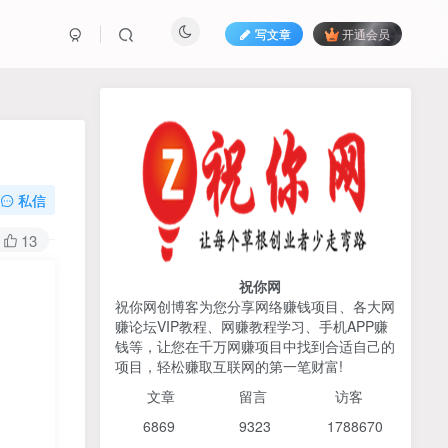
写文章
开通会员
热榜资源
免费分享网赚资讯
TOP1
私信
425人已阅读
13
2026姜胡说流量&商业设计，把流量转化
为留量，设计自己的商业模...
祝你网
祝你网创博客为您分享网络赚钱项目、各大网
赚论坛VIP教程、网赚教程学习、手机APP赚
AI编程出海实战课：10分钟
TOP2
钱等，让您在千万网赚项目中找到合适自己的
速建AI网站+支付登陆对接，
项目，轻松赚取互联网的第一笔财富!
掌握出海全流程
6个月前
425人已阅读
文章
留言 访客
宝子哥头部团队短视频带
TOP3
6869 9
323 1
788670
货，以混剪为主，不需要真