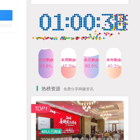
人出镜，不需要拍摄【更新
4个月前
424人已阅读
26年3月】
小红书笔记带货课，流量电
TOP4
商新机会，抓住小红书的流
量红利(更新26年2月)
5个月前
419人已阅读
AI商业编程智能体开发课：
TOP5
掌握LangChain+LangGraph
构建多智能体协同架构的核
4个月前
417人已阅读
心能力
今日剩余
本周剩余
本月剩余
本年剩余
公众号流量主之星座盘点赛
95.8%
42.3%
80.5%
40.3%
TOP6
道，起号快+流量稳，流程简
单，适合新手操作
3个月前
416人已阅读
热榜资源
免费分享网赚资讯
免费项目
TOP1
? 零加盟费｜红颜搭全国城市代理商招募正式启动！
1
淘宝天猫盈利突破特训营25年12月线下课，系统性的深度剖析电商企业经营之道，打造电商标准化运营体系
2
425人已阅读
抓亚马逊漏洞，免去店铺月租，一个流量大竞争小，让你有机会成大卖的赛道
3
2026姜胡说流量&商业设计，把流量转化