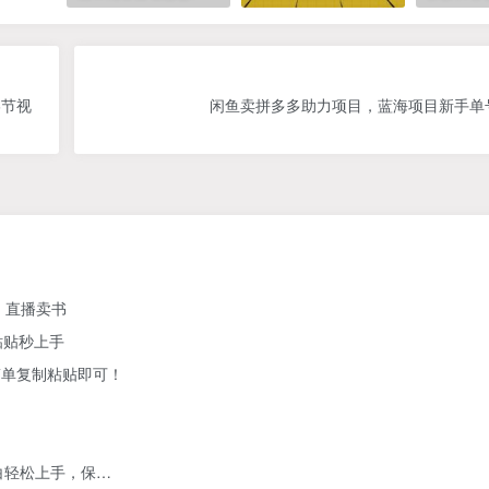
6节视
闲鱼卖拼多多助力项目，蓝海项目新手单号
、直播卖书
粘贴秒上手
简单复制粘贴即可！
白轻松上手，保…