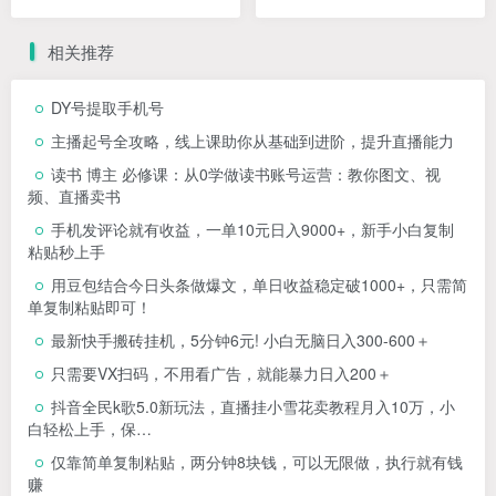
年货原创图文
课）
相关推荐
DY号提取手机号
主播起号全攻略，线上课助你从基础到进阶，提升直播能力
读书 博主 必修课：从0学做读书账号运营：教你图文、视
频、直播卖书
手机发评论就有收益，一单10元日入9000+，新手小白复制
粘贴秒上手
用豆包结合今日头条做爆文，单日收益稳定破1000+，只需简
单复制粘贴即可！
最新快手搬砖挂机，5分钟6元! 小白无脑日入300-600＋
只需要VX扫码，不用看广告，就能暴力日入200＋
抖音全民k歌5.0新玩法，直播挂小雪花卖教程月入10万，小
白轻松上手，保…
仅靠简单复制粘贴，两分钟8块钱，可以无限做，执行就有钱
赚