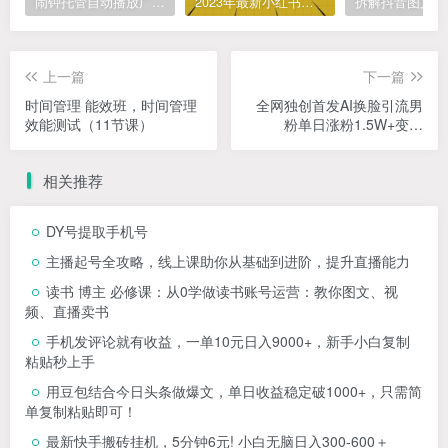
闹钟托管自动播放广告，单机5-10，无需人工操作
2023年最新小红书成人电商项目，简单易操作【详细教程】
上一篇
下一篇
时间管理 能效班，时间管理
全网独创首发AI换脸引流男
效能测试（11节课）
粉单日涨粉1.5W+变现
3000+小白也能上手快速拿
结果
相关推荐
DY号提取手机号
主播起号全攻略，线上课助你从基础到进阶，提升直播能力
读书 博主 必修课：从0学做读书账号运营：教你图文、视
频、直播卖书
手机发评论就有收益，一单10元日入9000+，新手小白复制
粘贴秒上手
用豆包结合今日头条做爆文，单日收益稳定破1000+，只需简
单复制粘贴即可！
最新快手搬砖挂机，5分钟6元! 小白无脑日入300-600＋