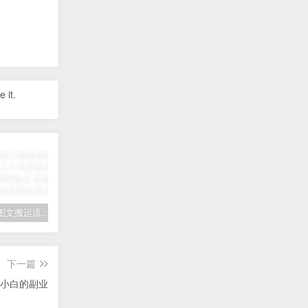
 it.
拆解抖音图文搬运流量掘金，可日入小几百
快手星火计划项目玩法，零门槛，单视频收益5000+，保姆级教程
汽水音乐听歌每天变现100+思路，第一时间入局抓住风口，玩法无私分享与你！
下一篇
合小白的副业