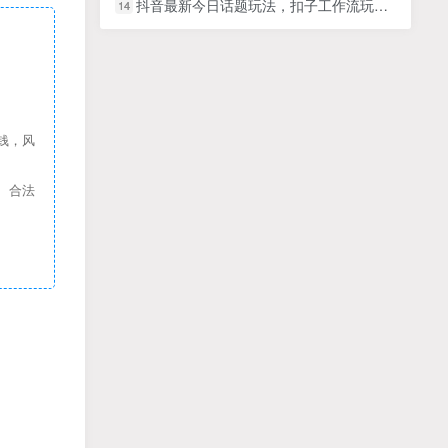
抖音最新今日话题玩法，扣子工作流玩法，一键生成爆款视频
14
钱，风
、合法