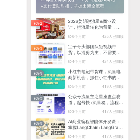
+支付登陆对接，掌握出海全流程
2025最新零撸项目，一部手机就可以操作，20秒一单，零投入纯薅羊毛，无门槛，一天200+【揭秘】
4
线上陪伴项目玩法，聊聊天就有收益的项目，一个月收益5000+
2026姜胡说流量&商业设
5
TOP2
计，把流量转化为留量，设
全网首发！答案之书网页版，全新玩法，搭配文档和网页，日入1k+零门槛小白首选副业
计自己的商业模式
6
6个月前
425人已阅读
25年7月小红书女粉新玩法，公域转私域变现，日轻松变现2张+，5分钟简单复制好上手
7
宝子哥头部团队短视频带
TOP3
货，以混剪为主，不需要真
情趣内衣暴利玩法，冷门赛道，日入1k+
8
人出镜，不需要拍摄【更新
4个月前
424人已阅读
26年3月】
在家就能做的项目，一天轻松300+，操作简单上手快
9
小红书笔记带货课，流量电
TOP4
商新机会，抓住小红书的流
2025年百家号AI图文掘金，手机操作单号月入4-5位数，低门槛【附指令+工具】
10
量红利(更新26年2月)
5个月前
419人已阅读
抖音情感文案项目玩法，单月涨粉3000+，新手小白也能做
11
公众号流量主之星座盘点赛
TOP5
道，起号快+流量稳，流程简
单，适合新手操作
3个月前
417人已阅读
AI商业编程智能体开发课：
TOP6
掌握LangChain+LangGraph
构建多智能体协同架构的核
4个月前
417人已阅读
心能力