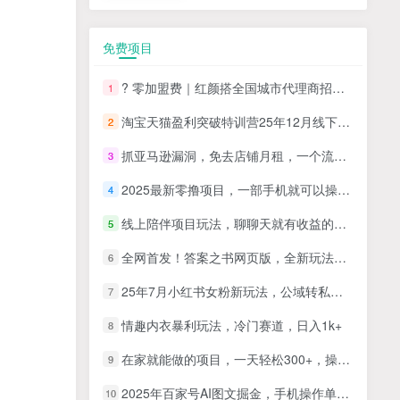
免费项目
? 零加盟费｜红颜搭全国城市代理商招募正式启动！
1
淘宝天猫盈利突破特训营25年12月线下课，系统性的深度剖析电商企业经营之道，打造电商标准化运营体系
2
抓亚马逊漏洞，免去店铺月租，一个流量大竞争小，让你有机会成大卖的赛道
3
2025最新零撸项目，一部手机就可以操作，20秒一单，零投入纯薅羊毛，无门槛，一天200+【揭秘】
4
线上陪伴项目玩法，聊聊天就有收益的项目，一个月收益5000+
5
全网首发！答案之书网页版，全新玩法，搭配文档和网页，日入1k+零门槛小白首选副业
6
25年7月小红书女粉新玩法，公域转私域变现，日轻松变现2张+，5分钟简单复制好上手
7
情趣内衣暴利玩法，冷门赛道，日入1k+
8
在家就能做的项目，一天轻松300+，操作简单上手快
9
2025年百家号AI图文掘金，手机操作单号月入4-5位数，低门槛【附指令+工具】
10