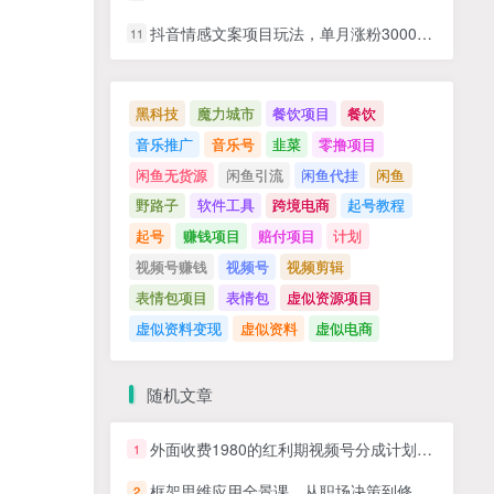
抖音情感文案项目玩法，单月涨粉3000+，新手小白也能做
11
黑科技
魔力城市
餐饮项目
餐饮
音乐推广
音乐号
韭菜
零撸项目
闲鱼无货源
闲鱼引流
闲鱼代挂
闲鱼
野路子
软件工具
跨境电商
起号教程
起号
赚钱项目
赔付项目
计划
视频号赚钱
视频号
视频剪辑
表情包项目
表情包
虚似资源项目
虚似资料变现
虚似资料
虚似电商
随机文章
外面收费1980的红利期视频号分成计划2.0版本教学【揭秘】
1
框架思维应用全景课，从职场决策到修行，AI时代认知升级路径
2