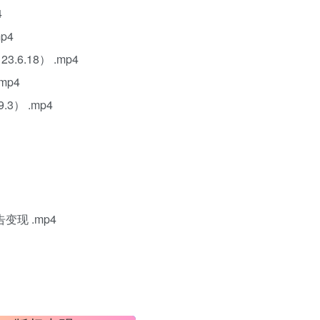
4
p4
6.18） .mp4
mp4
3） .mp4
变现 .mp4