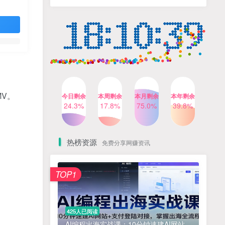
人出镜，不需要拍摄【更新
4个月前
424人已阅读
26年3月】
小红书笔记带货课，流量电
TOP4
商新机会，抓住小红书的流
量红利(更新26年2月)
5个月前
419人已阅读
公众号流量主之星座盘点赛
TOP5
道，起号快+流量稳，流程简
单，适合新手操作
3个月前
417人已阅读
V。
今日剩余
本周剩余
本月剩余
本年剩余
AI商业编程智能体开发课：
24.3%
17.8%
75.0%
39.8%
TOP6
掌握LangChain+LangGraph
构建多智能体协同架构的核
4个月前
417人已阅读
心能力
热榜资源
免费分享网赚资讯
免费项目
TOP1
? 零加盟费｜红颜搭全国城市代理商招募正式启动！
1
淘宝天猫盈利突破特训营25年12月线下课，系统性的深度剖析电商企业经营之道，打造电商标准化运营体系
2
425人已阅读
抓亚马逊漏洞，免去店铺月租，一个流量大竞争小，让你有机会成大卖的赛道
3
AI编程出海实战课：10分钟速建AI网站