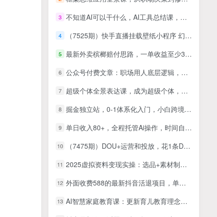
不知道AI可以干什么，AI工具总结课，效率翻倍
3
（7525期）快手直播挂载壁纸小程序 幻灯片（新模式）变现轻松日入300+
4
最新外卖槟榔赔付思路，一单收益至少300+【仅揭秘】
5
公众号付费文章：职场用人底层逻辑，领导用人首重可控，能力再强不如可靠听话
6
超级个体全景表达课，成为超级个体，用表格拿结果
7
掘金独立站，0-1体系化入门，小白跨境电商指南
8
单日收入80+，全程托管Ai操作，时间自由，当天见收益，新人2天全部学会！
9
（7475期）DOU+运营和投放，花1条DOU+的钱，涨粉和变现，从0粉到十万粉
10
2025虚拟资料变现实操：选品+素材制作+笔记发布+自动发货，一个月变现10w+
11
外面收费588的最新抖音活退项目，单号一天利润100+【详细玩法教程】
12
AI智慧家庭教育课：更新育儿教育理念，巧用各类AI工具全方位提升孩子综合学习能力
13