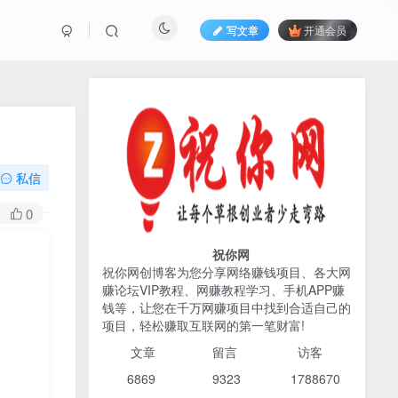
写文章
开通会员
热榜资源
免费分享网赚资讯
TOP1
私信
425人已阅读
0
AI编程出海实战课：10分钟速建AI网站
+支付登陆对接，掌握出海全流程
祝你网
祝你网创博客为您分享网络赚钱项目、各大网
赚论坛VIP教程、网赚教程学习、手机APP赚
2026姜胡说流量&商业设
TOP2
钱等，让您在千万网赚项目中找到合适自己的
计，把流量转化为留量，设
项目，轻松赚取互联网的第一笔财富!
计自己的商业模式
6个月前
425人已阅读
文章
留言 访客
宝子哥头部团队短视频带
TOP3
6869 9
323 1
788670
货，以混剪为主，不需要真