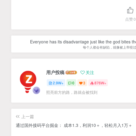
点赞
0
Everyone has its disadvantage just like the god bites t
每个人都会有缺陷，就像被上帝咬
用户投稿
关注
2.9W+
0
3
876W+
照亮前方的路，路就会被找到
上一篇
通过国外接码平台掘金： 成本1.3，利润10＋，轻松月入1万＋