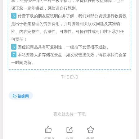
享，不提供任何的一对一教学指导，不提供任何收益保障，也不
保证您一定能赚钱，风险请自行甄别。
5
付费下载的朋友应该明白并了解，我们对部分资源进行收费仅
是出于收集整理的劳务费用，并对资源相关版权问题及其准确
性、内容完整性、合法性、可靠性、可操作性或可用性不承担任
何责任！
6
因虚拟商品具有可复制性，一经拍下发货概不退款。
7
本站资源大多存储在云盘，如发现链接失效，请联系我们会第
一时间更新。
THE END
福缘网
喜欢就支持一下吧
点赞
0
分享
收藏