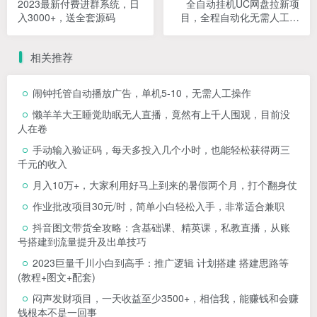
2023最新付费进群系统，日
全自动挂机UC网盘拉新项
入3000+，送全套源码
目，全程自动化无需人工操
控，真实日收入1000+
相关推荐
闹钟托管自动播放广告，单机5-10，无需人工操作
懒羊羊大王睡觉助眠无人直播，竟然有上千人围观，目前没
人在卷
手动输入验证码，每天多投入几个小时，也能轻松获得两三
千元的收入
月入10万+，大家利用好马上到来的暑假两个月，打个翻身仗
作业批改项目30元/时，简单小白轻松入手，非常适合兼职
抖音图文带货全攻略：含基础课、精英课，私教直播，从账
号搭建到流量提升及出单技巧
2023巨量千川小白到高手：推广逻辑 计划搭建 搭建思路等
(教程+图文+配套)
闷声发财项目，一天收益至少3500+，相信我，能赚钱和会赚
钱根本不是一回事