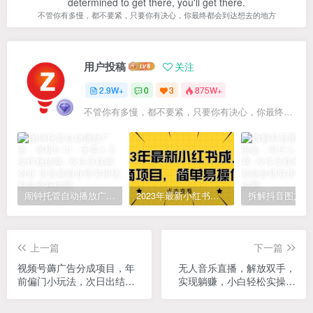
determined to get there, you'll get there.
不管你有多慢，都不要紧，只要你有决心，你最终都会到达想去的地方
用户投稿
关注
2.9W+
0
3
875W+
不管你有多慢，都不要紧，只要你有决心，你最终都会到达想去的地方
闹钟托管自动播放广告，单机5-10，无需人工操作
2023年最新小红书成人电商项目，简单易操作【详细教程】
上一篇
下一篇
视频号薅广告分成项目，年
无人音乐直播，解放双手，
前偏门小玩法，次日出结
实现躺赚，小白轻松实操，
果，单号单天500+元【…
日入1000+，月入3w+