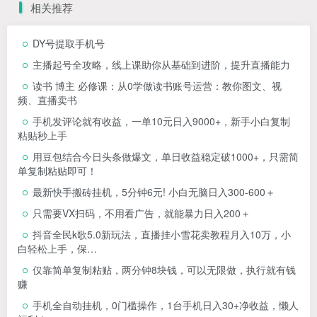
相关推荐
DY号提取手机号
主播起号全攻略，线上课助你从基础到进阶，提升直播能力
读书 博主 必修课：从0学做读书账号运营：教你图文、视
频、直播卖书
手机发评论就有收益，一单10元日入9000+，新手小白复制
粘贴秒上手
用豆包结合今日头条做爆文，单日收益稳定破1000+，只需简
单复制粘贴即可！
最新快手搬砖挂机，5分钟6元! 小白无脑日入300-600＋
只需要VX扫码，不用看广告，就能暴力日入200＋
抖音全民k歌5.0新玩法，直播挂小雪花卖教程月入10万，小
白轻松上手，保…
仅靠简单复制粘贴，两分钟8块钱，可以无限做，执行就有钱
赚
手机全自动挂机，0门槛操作，1台手机日入30+净收益，懒人