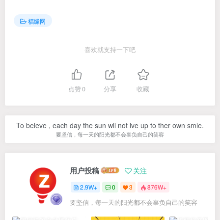
福缘网
喜欢就支持一下吧
点赞
0
分享
收藏
To beleve , each day the sun wll not lve up to ther own smle.
要坚信，每一天的阳光都不会辜负自己的笑容
用户投稿
关注
2.9W+
0
3
876W+
要坚信，每一天的阳光都不会辜负自己的笑容