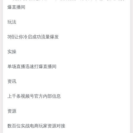
玩法
3招让你冷启成功流量爆发
实操
单场直播迅速打爆直播间
资讯
上千条视频号官方内部信息
资源
数百位实战电商玩家资源对接