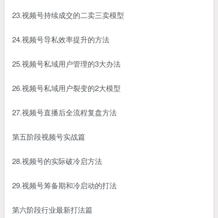
23.视频号持续成交的二卖三卖模型
24.视频号导私效率提升的方法
25.视频号私域用户管理的3大办法
26.视频号私域用户裂变的2大模型
27.视频号直播后全流程复盘方法
第五阶段视频号实战篇
28.视频号的实际破冷启方法
29.视频号筹备期和冷启动的打法
第六阶段行业最新打法篇