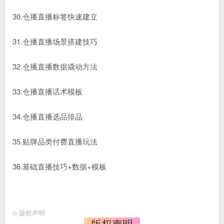
30.仓播直播标签快速建立
31.仓播直播场景搭建技巧
32.仓播直播数据撬动方法
33.仓播直播话术模板
34.仓播直播选品排品
35.贴牌品类付费直播玩法
36.基础直播技巧+数据+模板
©
版权声明
版权声明