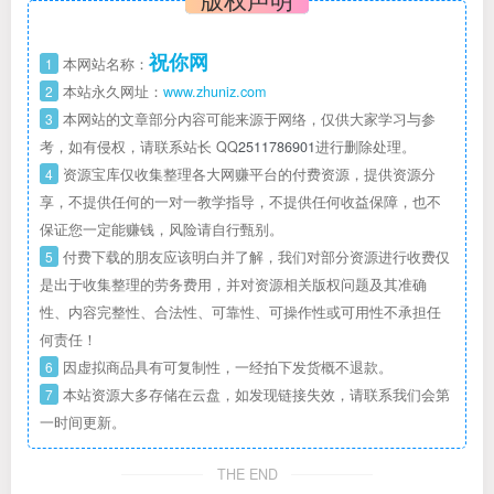
祝你网
1
本网站名称：
2
本站永久网址：
www.zhuniz.com
3
本网站的文章部分内容可能来源于网络，仅供大家学习与参
考，如有侵权，请联系站长 QQ
2511786901
进行删除处理。
4
资源宝库仅收集整理各大网赚平台的付费资源，提供资源分
享，不提供任何的一对一教学指导，不提供任何收益保障，也不
保证您一定能赚钱，风险请自行甄别。
5
付费下载的朋友应该明白并了解，我们对部分资源进行收费仅
是出于收集整理的劳务费用，并对资源相关版权问题及其准确
性、内容完整性、合法性、可靠性、可操作性或可用性不承担任
何责任！
6
因虚拟商品具有可复制性，一经拍下发货概不退款。
7
本站资源大多存储在云盘，如发现链接失效，请联系我们会第
一时间更新。
THE END