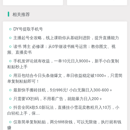
教程
+素材+软件）
相关推荐
DY号提取手机号
主播起号全攻略，线上课助你从基础到进阶，提升直播能力
读书 博主 必修课：从0学做读书账号运营：教你图文、视
频、直播卖书
手机发评论就有收益，一单10元日入9000+，新手小白复制
粘贴秒上手
用豆包结合今日头条做爆文，单日收益稳定破1000+，只需简
单复制粘贴即可！
最新快手搬砖挂机，5分钟6元! 小白无脑日入300-600＋
只需要VX扫码，不用看广告，就能暴力日入200＋
抖音全民k歌5.0新玩法，直播挂小雪花卖教程月入10万，小
白轻松上手，保…
仅靠简单复制粘贴，两分钟8块钱，可以无限做，执行就有钱
赚