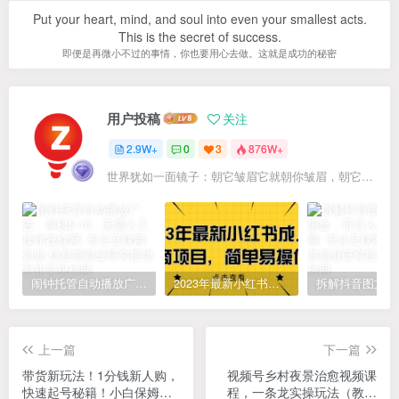
Put your heart, mind, and soul into even your smallest acts.
This is the secret of success.
即便是再微小不过的事情，你也要用心去做。这就是成功的秘密
用户投稿
关注
2.9W+
0
3
876W+
世界犹如一面镜子：朝它皱眉它就朝你皱眉，朝它微笑它也吵你微笑
闹钟托管自动播放广告，单机5-10，无需人工操作
2023年最新小红书成人电商项目，简单易操作【详细教程】
上一篇
下一篇
带货新玩法！1分钱新人购，
视频号乡村夜景治愈视频课
快速起号秘籍！小白保姆级
程，一条龙实操玩法（教程