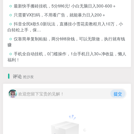
最新快手搬砖挂机，5分钟6元! 小白无脑日入300-600＋
只需要VX扫码，不用看广告，就能暴力日入200＋
抖音全民k歌5.0新玩法，直播挂小雪花卖教程月入10万，小
白轻松上手，保…
仅靠简单复制粘贴，两分钟8块钱，可以无限做，执行就有钱
赚
手机全自动挂机，0门槛操作，1台手机日入30+净收益，懒人
福利！
评论
抢沙发
欢迎您留下宝贵的见解！
提交