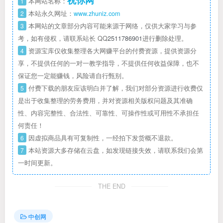
祝你网
1
本网站名称：
2
本站永久网址：
www.zhuniz.com
3
本网站的文章部分内容可能来源于网络，仅供大家学习与参
考，如有侵权，请联系站长 QQ
2511786901
进行删除处理。
4
资源宝库仅收集整理各大网赚平台的付费资源，提供资源分
享，不提供任何的一对一教学指导，不提供任何收益保障，也不
保证您一定能赚钱，风险请自行甄别。
5
付费下载的朋友应该明白并了解，我们对部分资源进行收费仅
是出于收集整理的劳务费用，并对资源相关版权问题及其准确
性、内容完整性、合法性、可靠性、可操作性或可用性不承担任
何责任！
6
因虚拟商品具有可复制性，一经拍下发货概不退款。
7
本站资源大多存储在云盘，如发现链接失效，请联系我们会第
一时间更新。
THE END
中创网