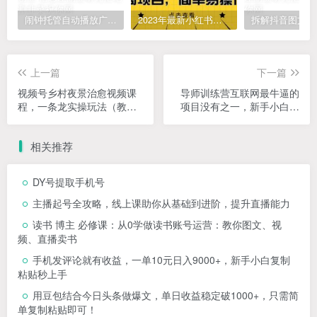
闹钟托管自动播放广告，单机5-10，无需人工操作
2023年最新小红书成人电商项目，简单易操作【详细教程】
上一篇
下一篇
视频号乡村夜景治愈视频课
导师训练营互联网最牛逼的
程，一条龙实操玩法（教程
项目没有之一，新手小白必
+素材+软件）
学，月入2万+轻轻松松
相关推荐
DY号提取手机号
主播起号全攻略，线上课助你从基础到进阶，提升直播能力
读书 博主 必修课：从0学做读书账号运营：教你图文、视
频、直播卖书
手机发评论就有收益，一单10元日入9000+，新手小白复制
粘贴秒上手
用豆包结合今日头条做爆文，单日收益稳定破1000+，只需简
单复制粘贴即可！