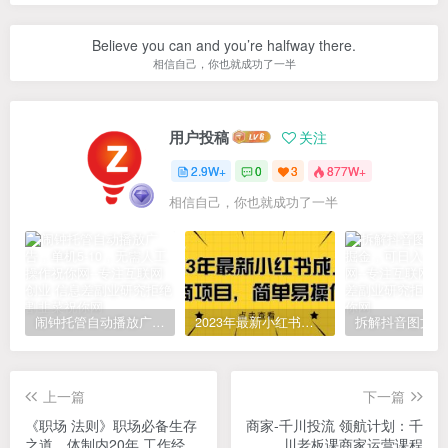
Believe you can and you’re halfway there.
相信自己，你也就成功了一半
用户投稿
关注
2.9W+
0
3
877W+
相信自己，你也就成功了一半
闹钟托管自动播放广告，单机5-10，无需人工操作
2023年最新小红书成人电商项目，简单易操作【详细教程】
上一篇
下一篇
《职场 法则》职场必备生存
商家-千川投流 领航计划：千
之道，体制内20年 工作经验
川老板课商家运营课程