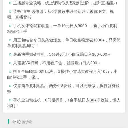
主播起号全攻略，线上课助你从基础到进阶，提升直播能力
读书 博主 必修课：从0学做读书账号运营：教你图文、视
频、直播卖书
手机发评论就有收益，一单10元日入9000+，新手小白复制
粘贴秒上手
用豆包结合今日头条做爆文，单日收益稳定破1000+，只需简
单复制粘贴即可！
最新快手搬砖挂机，5分钟6元! 小白无脑日入300-600＋
只需要VX扫码，不用看广告，就能暴力日入200＋
抖音全民k歌5.0新玩法，直播挂小雪花卖教程月入10万，小
白轻松上手，保…
仅靠简单复制粘贴，两分钟8块钱，可以无限做，执行就有钱
赚
手机全自动挂机，0门槛操作，1台手机日入30+净收益，懒人
福利！
评论
抢沙发