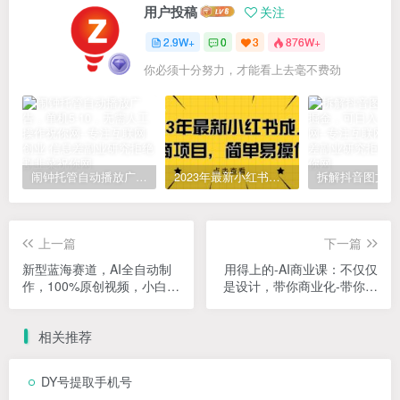
用户投稿
关注
2.9W+
0
3
876W+
你必须十分努力，才能看上去毫不费劲
闹钟托管自动播放广告，单机5-10，无需人工操作
2023年最新小红书成人电商项目，简单易操作【详细教程】
上一篇
下一篇
新型蓝海赛道，AI全自动制
用得上的-AI商业课：不仅仅
作，100%原创视频，小白轻
是设计，带你商业化-带你思
松上手，单日收益2000+
考-带你落地-全网最全
相关推荐
DY号提取手机号