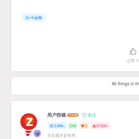
中创网
点赞
1
All things in 
用户投稿
关注
2.9W+
0
3
876W+
天生我才必有用