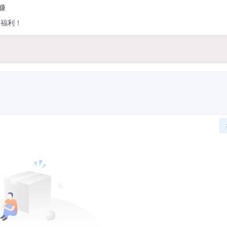
赚
人福利！