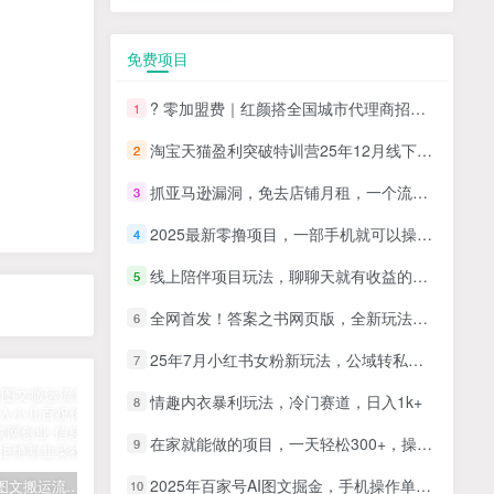
免费项目
? 零加盟费｜红颜搭全国城市代理商招募正式启动！
1
淘宝天猫盈利突破特训营25年12月线下课，系统性的深度剖析电商企业经营之道，打造电商标准化运营体系
2
抓亚马逊漏洞，免去店铺月租，一个流量大竞争小，让你有机会成大卖的赛道
3
2025最新零撸项目，一部手机就可以操作，20秒一单，零投入纯薅羊毛，无门槛，一天200+【揭秘】
4
线上陪伴项目玩法，聊聊天就有收益的项目，一个月收益5000+
5
全网首发！答案之书网页版，全新玩法，搭配文档和网页，日入1k+零门槛小白首选副业
6
25年7月小红书女粉新玩法，公域转私域变现，日轻松变现2张+，5分钟简单复制好上手
7
情趣内衣暴利玩法，冷门赛道，日入1k+
8
在家就能做的项目，一天轻松300+，操作简单上手快
9
2025年百家号AI图文掘金，手机操作单号月入4-5位数，低门槛【附指令+工具】
拆解抖音图文搬运流量掘金，可日入小几百
快手星火计划项目玩法，零门槛，单视频收益5000+，保姆级教程
汽水音乐听歌每天变现100+思路，第一时间入局抓住风口，玩法无私分享与你！
10