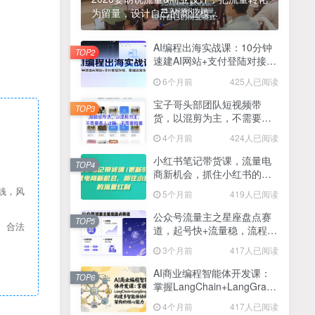
为留量，设计自己的商业模...
2025最新零撸项目，一部手机就可以操作，20秒一单，零投入纯薅羊毛，无门槛，一天200+【揭秘】
4
线上陪伴项目玩法，聊聊天就有收益的项目，一个月收益5000+
AI编程出海实战课：10分钟
5
TOP2
速建AI网站+支付登陆对接，
全网首发！答案之书网页版，全新玩法，搭配文档和网页，日入1k+零门槛小白首选副业
掌握出海全流程
6
6个月前
425人已阅读
25年7月小红书女粉新玩法，公域转私域变现，日轻松变现2张+，5分钟简单复制好上手
7
宝子哥头部团队短视频带
TOP3
货，以混剪为主，不需要真
情趣内衣暴利玩法，冷门赛道，日入1k+
8
人出镜，不需要拍摄【更新
4个月前
424人已阅读
26年3月】
在家就能做的项目，一天轻松300+，操作简单上手快
9
小红书笔记带货课，流量电
TOP4
商新机会，抓住小红书的流
2025年百家号AI图文掘金，手机操作单号月入4-5位数，低门槛【附指令+工具】
10
量红利(更新26年2月)
钱，风
5个月前
419人已阅读
抖音情感文案项目玩法，单月涨粉3000+，新手小白也能做
11
公众号流量主之星座盘点赛
TOP5
、合法
道，起号快+流量稳，流程简
单，适合新手操作
3个月前
417人已阅读
AI商业编程智能体开发课：
TOP6
掌握LangChain+LangGraph
构建多智能体协同架构的核
4个月前
417人已阅读
心能力