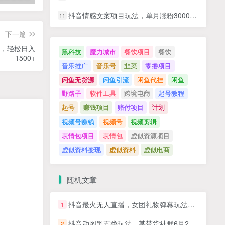
抖音情感文案项目玩法，单月涨粉3000+，新手小白也能做
11
下一篇
手，轻松日入
黑科技
魔力城市
餐饮项目
餐饮
1500+
音乐推广
音乐号
韭菜
零撸项目
闲鱼无货源
闲鱼引流
闲鱼代挂
闲鱼
野路子
软件工具
跨境电商
起号教程
起号
赚钱项目
赔付项目
计划
视频号赚钱
视频号
视频剪辑
表情包项目
表情包
虚似资源项目
虚似资料变现
虚似资料
虚似电商
随机文章
抖音最火无人直播，女团礼物弹幕玩法，日赚一千＋，小白闭眼操作
1
抖音动图黑五类玩法，某带货社群6月27日分享课，即学即用快速变现
2