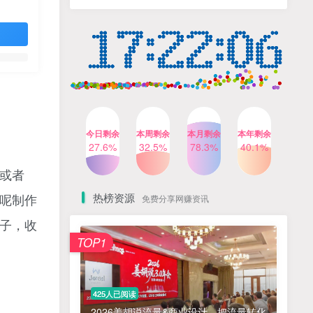
人出镜，不需要拍摄【更新
4个月前
424人已阅读
26年3月】
小红书笔记带货课，流量电
TOP4
商新机会，抓住小红书的流
量红利(更新26年2月)
5个月前
419人已阅读
公众号流量主之星座盘点赛
TOP5
道，起号快+流量稳，流程简
单，适合新手操作
3个月前
417人已阅读
今日剩余
本周剩余
本月剩余
本年剩余
AI商业编程智能体开发课：
27.6%
32.5%
78.3%
40.1%
TOP6
掌握LangChain+LangGraph
构建多智能体协同架构的核
或者
4个月前
417人已阅读
心能力
热榜资源
呢制作
免费分享网赚资讯
免费项目
子，收
TOP1
? 零加盟费｜红颜搭全国城市代理商招募正式启动！
1
淘宝天猫盈利突破特训营25年12月线下课，系统性的深度剖析电商企业经营之道，打造电商标准化运营体系
2
425人已阅读
抓亚马逊漏洞，免去店铺月租，一个流量大竞争小，让你有机会成大卖的赛道
3
2026姜胡说流量&商业设计，把流量转化