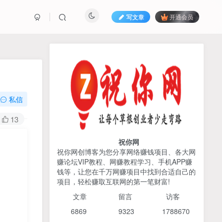
写文章
开通会员
热榜资源
免费分享网赚资讯
TOP1
私信
425人已阅读
13
2026姜胡说流量&商业设计，把流量转化
为留量，设计自己的商业模...
祝你网
祝你网创博客为您分享网络赚钱项目、各大网
赚论坛VIP教程、网赚教程学习、手机APP赚
AI编程出海实战课：10分钟
TOP2
钱等，让您在千万网赚项目中找到合适自己的
速建AI网站+支付登陆对接，
项目，轻松赚取互联网的第一笔财富!
掌握出海全流程
6个月前
425人已阅读
文章
留言 访客
宝子哥头部团队短视频带
TOP3
6869 9
323 1
788670
货，以混剪为主，不需要真