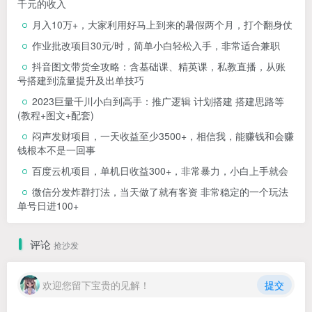
千元的收入
月入10万+，大家利用好马上到来的暑假两个月，打个翻身仗
作业批改项目30元/时，简单小白轻松入手，非常适合兼职
抖音图文带货全攻略：含基础课、精英课，私教直播，从账
号搭建到流量提升及出单技巧
2023巨量千川小白到高手：推广逻辑 计划搭建 搭建思路等
(教程+图文+配套)
闷声发财项目，一天收益至少3500+，相信我，能赚钱和会赚
钱根本不是一回事
百度云机项目，单机日收益300+，非常暴力，小白上手就会
微信分发炸群打法，当天做了就有客资 非常稳定的一个玩法
单号日进100+
评论
抢沙发
欢迎您留下宝贵的见解！
提交