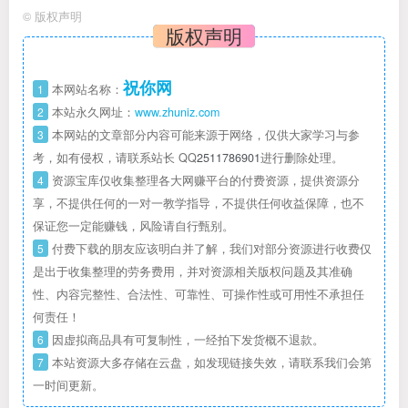
©
版权声明
版权声明
祝你网
1
本网站名称：
2
本站永久网址：
www.zhuniz.com
3
本网站的文章部分内容可能来源于网络，仅供大家学习与参
考，如有侵权，请联系站长 QQ
2511786901
进行删除处理。
4
资源宝库仅收集整理各大网赚平台的付费资源，提供资源分
享，不提供任何的一对一教学指导，不提供任何收益保障，也不
保证您一定能赚钱，风险请自行甄别。
5
付费下载的朋友应该明白并了解，我们对部分资源进行收费仅
是出于收集整理的劳务费用，并对资源相关版权问题及其准确
性、内容完整性、合法性、可靠性、可操作性或可用性不承担任
何责任！
6
因虚拟商品具有可复制性，一经拍下发货概不退款。
7
本站资源大多存储在云盘，如发现链接失效，请联系我们会第
一时间更新。