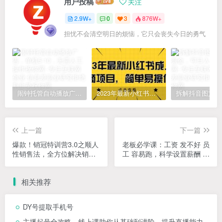
用户投稿
关注
2.9W+
0
3
876W+
担忧不会清空明日的烦恼，它只会丧失今日的勇气
闹钟托管自动播放广告，单机5-10，无需人工操作
2023年最新小红书成人电商项目，简单易操作【详细教程】
上一篇
下一篇
爆款！销冠特训营3.0之顺人
老板必学课：工资 发不好 员
性销售法，全方位解决销售
工 容易跑，科学设置薪酬 让
难题、可落地、可执…
天下英才为你所用
相关推荐
DY号提取手机号
主播起号全攻略，线上课助你从基础到进阶，提升直播能力