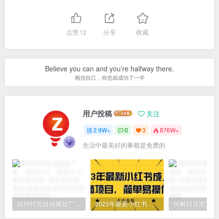
点赞
12
分享
收藏
Believe you can and you’re halfway there.
相信自己，你也就成功了一半
用户投稿
关注
2.9W+
0
3
876W+
生活中最美好的事都是免费的
闹钟托管自动播放广告，单机5-10，无需人工操作
2023年最新小红书成人电商项目，简单易操作【详细教程】