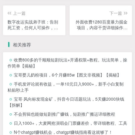
上一篇
下一篇
数字改运实战弟子班：告别
外面收费1280百度暴力掘金
死工资，任何人可操作，一
项目，内容干货详细操作教
部手机月入5位数
学
相关推荐
收费800多的千顺顺短剧玩法+开通权限+教程。玩法简单，操
作简单【揭秘】
宝哥婴儿奶粉项目，6个月赚85w【图文非视频】【揭秘】
手机发评论就有收益，一单10元日入9000+，新手小白复制
粘贴秒上手
宝哥·风向标发现金矿，抖音今日话题玩法，5天赚2000块钱
【拆解】
不会剪辑也能做短剧推广赚钱，短剧推广搬运详细教程
日入1000+，大麦网抢演唱会门票赚差价，带详细教程、工具
N个chatgpt赚钱机会，chatgpt赚钱指南看这就够了！