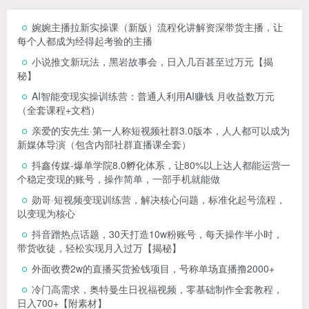
婉婉主播拉新实操课（新版）流程化讲解资深带货主播，让
每个人都成为经得起考验的主播
小说推文新玩法，黑岩故事会，日入几百甚至过万元【揭
秘】
AI智能变现实操训练营：普通人利用AI赚钱 月收益数万元
（全套课程+文档）
亲爱的安先生·第一人称短视频社群3.0版本，人人都可以成为
新媒体导演（包含内部社群直播课全套）
抖鑫传媒-爆单学院8.0孵化体系，让80%以上达人都能运营一
个稳定变现的账号，操作简单，一部手机就能做
勋哥·短视频变现训练营，解决核心问题，标准化起号流程，
以变现为核心
抖音蹭热点话题，30天打造10w粉账号，每天操作半小时，
带货收徒，轻松实现月入过万【揭秘】
外面收费2w的直播买货捡钱项目，号称单场直播撸2000+
冷门高需求，奥特曼生日祝福视频，零基础制作全套教程，
日入700+【附素材】