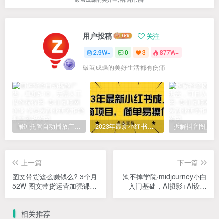
用户投稿
关注
2.9W+
0
3
877W+
破茧成蝶的美好生活都有伤痛
闹钟托管自动播放广告，单机5-10，无需人工操作
2023年最新小红书成人电商项目，简单易操作【详细教程】
上一篇
下一篇
图文带货这么赚钱么? 3个月
淘不掉学院·midjourney小白
52W 图文带货运营加强课
入门基础，​AI摄影+AI设计
【揭秘】
+AI绘画-AIGC作图
相关推荐