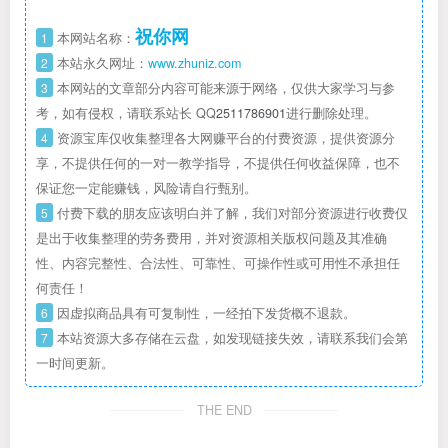
祝你网
1
本网站名称：
2
本站永久网址：
www.zhuniz.com
3
本网站的文章部分内容可能来源于网络，仅供大家学习与参
考，如有侵权，请联系站长 QQ
2511786901
进行删除处理。
4
资源宝库仅收集整理各大网赚平台的付费资源，提供资源分
享，不提供任何的一对一教学指导，不提供任何收益保障，也不
保证您一定能赚钱，风险请自行甄别。
5
付费下载的朋友应该明白并了解，我们对部分资源进行收费仅
是出于收集整理的劳务费用，并对资源相关版权问题及其准确
性、内容完整性、合法性、可靠性、可操作性或可用性不承担任
何责任！
6
因虚拟商品具有可复制性，一经拍下发货概不退款。
7
本站资源大多存储在云盘，如发现链接失效，请联系我们会第
一时间更新。
THE END