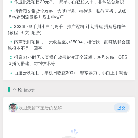
作业批改项目30元/时，简单小白轻松入手，非常适合兼职
抖音图文带货全攻略：含基础课、精英课，私教直播，从账
号搭建到流量提升及出单技巧
2023巨量千川小白到高手：推广逻辑 计划搭建 搭建思路等
(教程+图文+配套)
闷声发财项目，一天收益至少3500+，相信我，能赚钱和会赚
钱根本不是一回事
抖音24小时无人直播自动带货变现全流程，账号装修、OBS
直播间搭建、防封技术等
百度云机项目，单机日收益300+，非常暴力，小白上手就会
评论
抢沙发
欢迎您留下宝贵的见解！
提交