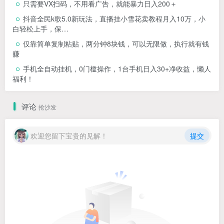
只需要VX扫码，不用看广告，就能暴力日入200＋
抖音全民k歌5.0新玩法，直播挂小雪花卖教程月入10万，小
白轻松上手，保…
仅靠简单复制粘贴，两分钟8块钱，可以无限做，执行就有钱
赚
手机全自动挂机，0门槛操作，1台手机日入30+净收益，懒人
福利！
评论
抢沙发
欢迎您留下宝贵的见解！
提交