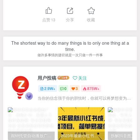
点赞
13
分享
收藏
The shortest way to do many things is to only one thing at a
time.
做许多事情的捷径就是一次只做一件一件事
用户投稿
关注
2.9W+
0
3
875W+
当你的信念强于你的胆怯时，你就可以将梦想变为现实了
闹钟托管自动播放广告，单机5-10，无需人工操作
2023年最新小红书成人电商项目，简单易操作【详细教程】