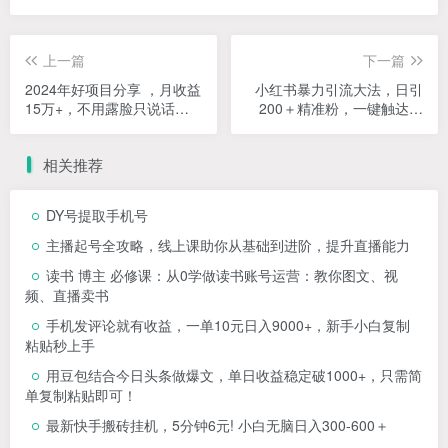
上一篇
下一篇
2024年好项目分享 ，月收益
小红书暴力引流大法，日引
15万+，不用露脸只说话直
200＋精准粉，一键触达上
播找茬类小游戏，非…
万人，附详细实操
相关推荐
DY号提取手机号
主播起号全攻略，线上课助你从基础到进阶，提升直播能力
读书 博主 必修课：从0学做读书账号运营：教你图文、视
频、直播卖书
手机发评论就有收益，一单10元日入9000+，新手小白复制
粘贴秒上手
用豆包结合今日头条做爆文，单日收益稳定破1000+，只需简
单复制粘贴即可！
最新快手搬砖挂机，5分钟6元! 小白无脑日入300-600＋