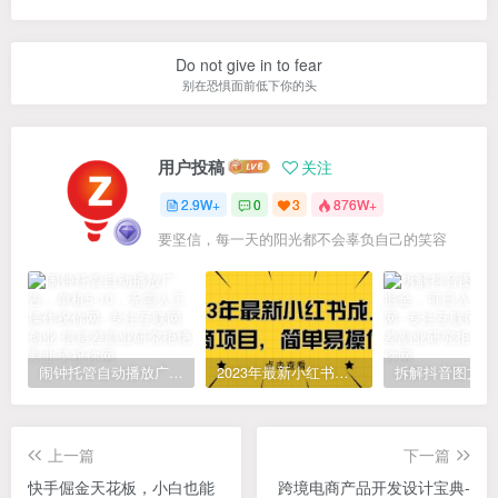
Do not give in to fear
别在恐惧面前低下你的头
用户投稿
关注
2.9W+
0
3
876W+
要坚信，每一天的阳光都不会辜负自己的笑容
闹钟托管自动播放广告，单机5-10，无需人工操作
2023年最新小红书成人电商项目，简单易操作【详细教程】
上一篇
下一篇
快手倔金天花板，小白也能
跨境电商产品开发设计宝典-