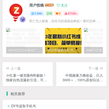
用户投稿
关注
2.9W+
0
3
875W+
死亡无人能免，但非凡的成就会树起一座纪念碑，它将一直立到太阳冷却之时
闹钟托管自动播放广告，单机5-10，无需人工操作
2023年最新小红书成人电商项目，简单易操作【详细教程】
上一篇
下一篇
小红薯一键克隆Ai终极版！
中视频暴力撸收益，日入
独家自热流爆款引流，可矩
3000＋，100%原创玩法，
阵不封号玩法！
小白轻松上手多种变现方式
相关推荐
DY号提取手机号