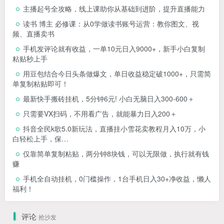
主播起号全攻略，线上课助你从基础到进阶，提升直播能力
读书 博主 必修课：从0学做读书账号运营：教你图文、视
频、直播卖书
手机发评论就有收益，一单10元日入9000+，新手小白复制
粘贴秒上手
用豆包结合今日头条做爆文，单日收益稳定破1000+，只需简
单复制粘贴即可！
最新快手搬砖挂机，5分钟6元! 小白无脑日入300-600＋
只需要VX扫码，不用看广告，就能暴力日入200＋
抖音全民k歌5.0新玩法，直播挂小雪花卖教程月入10万，小
白轻松上手，保…
仅靠简单复制粘贴，两分钟8块钱，可以无限做，执行就有钱
赚
手机全自动挂机，0门槛操作，1台手机日入30+净收益，懒人
福利！
评论
抢沙发