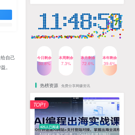
人出镜，不需要拍摄【更新
4个月前
424人已阅读
26年3月】
小红书笔记带货课，流量电
TOP4
商新机会，抓住小红书的流
量红利(更新26年2月)
5个月前
419人已阅读
公众号流量主之星座盘点赛
TOP5
道，起号快+流量稳，流程简
单，适合新手操作
3个月前
417人已阅读
是给自己
今日剩余
本周剩余
本月剩余
本年剩余
AI商业编程智能体开发课：
50.8%
7.3%
72.6%
39.6%
TOP6
裨益。
掌握LangChain+LangGraph
构建多智能体协同架构的核
4个月前
417人已阅读
心能力
热榜资源
免费分享网赚资讯
免费项目
TOP1
? 零加盟费｜红颜搭全国城市代理商招募正式启动！
1
淘宝天猫盈利突破特训营25年12月线下课，系统性的深度剖析电商企业经营之道，打造电商标准化运营体系
2
425人已阅读
抓亚马逊漏洞，免去店铺月租，一个流量大竞争小，让你有机会成大卖的赛道
3
AI编程出海实战课：10分钟速建AI网站