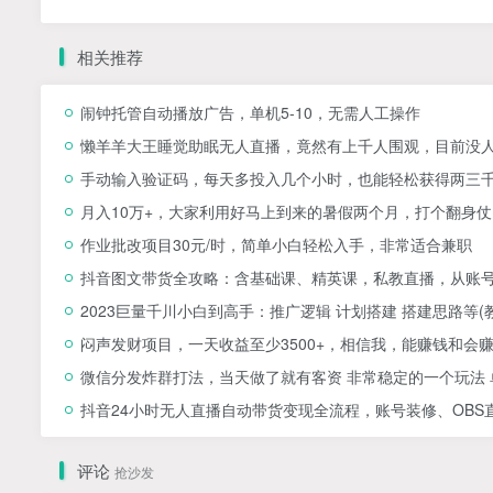
相关推荐
闹钟托管自动播放广告，单机5-10，无需人工操作
懒羊羊大王睡觉助眠无人直播，竟然有上千人围观，目前没
手动输入验证码，每天多投入几个小时，也能轻松获得两三
月入10万+，大家利用好马上到来的暑假两个月，打个翻身仗
作业批改项目30元/时，简单小白轻松入手，非常适合兼职
抖音图文带货全攻略：含基础课、精英课，私教直播，从账
2023巨量千川小白到高手：推广逻辑 计划搭建 搭建思路等(
闷声发财项目，一天收益至少3500+，相信我，能赚钱和会
微信分发炸群打法，当天做了就有客资 非常稳定的一个玩法 单
抖音24小时无人直播自动带货变现全流程，账号装修、OBS
评论
抢沙发