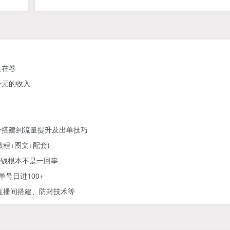
人在卷
千元的收入
号搭建到流量提升及出单技巧
教程+图文+配套)
赚钱根本不是一回事
号日进100+
直播间搭建、防封技术等