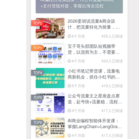
+支付登陆对接，掌握出海全流程
2025最新零撸项目，一部手机就可以操作，20秒一单，零投入纯薅羊毛，无门槛，一天200+【揭秘】
4
线上陪伴项目玩法，聊聊天就有收益的项目，一个月收益5000+
2026姜胡说流量&商业设
5
TOP2
计，把流量转化为留量，设
全网首发！答案之书网页版，全新玩法，搭配文档和网页，日入1k+零门槛小白首选副业
计自己的商业模式
6
6个月前
425人已阅读
25年7月小红书女粉新玩法，公域转私域变现，日轻松变现2张+，5分钟简单复制好上手
7
宝子哥头部团队短视频带
TOP3
货，以混剪为主，不需要真
情趣内衣暴利玩法，冷门赛道，日入1k+
8
人出镜，不需要拍摄【更新
4个月前
424人已阅读
26年3月】
在家就能做的项目，一天轻松300+，操作简单上手快
9
小红书笔记带货课，流量电
TOP4
商新机会，抓住小红书的流
2025年百家号AI图文掘金，手机操作单号月入4-5位数，低门槛【附指令+工具】
10
量红利(更新26年2月)
5个月前
419人已阅读
抖音情感文案项目玩法，单月涨粉3000+，新手小白也能做
11
公众号流量主之星座盘点赛
TOP5
道，起号快+流量稳，流程简
单，适合新手操作
3个月前
417人已阅读
AI商业编程智能体开发课：
TOP6
掌握LangChain+LangGraph
构建多智能体协同架构的核
4个月前
417人已阅读
心能力