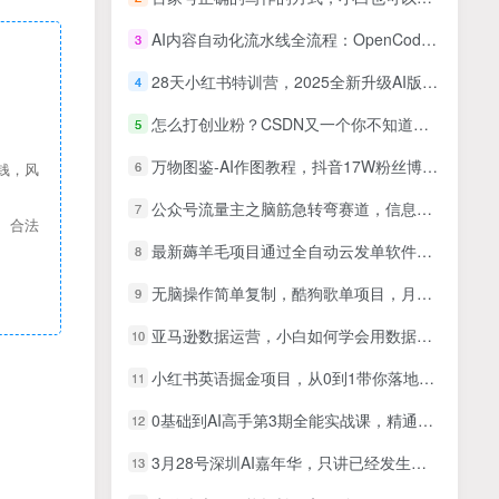
AI内容自动化流水线全流程：OpenCode环境安装项目搭建，多风格提示词库量产图文内容
3
28天小红书特训营，2025全新升级AI版，打造个人IP，实现个人商业化
4
怎么打创业粉？CSDN又一个你不知道的打粉引流神秘平台，单人日引500+精准流量
5
万物图鉴-AI作图教程，抖音17W粉丝博主亲授，0基础、0经验、0粉丝可做
6
钱，风
公众号流量主之脑筋急转弯赛道，信息差玩法，适合长期当饭碗
7
、合法
最新薅羊毛项目通过全自动云发单软件在羊毛平台无限捞金日入200+
8
无脑操作简单复制，酷狗歌单项目，月入2W＋，可放大
9
亚马逊数据运营，小白如何学会用数据指导运营（10节课+资料数据）
10
小红书英语掘金项目，从0到1带你落地拿收益，月入5位数很稳
11
0基础到AI高手第3期全能实战课，精通AI提示词+绘画+文案+PPT+视频，全方位提升效率与副业收益
12
3月28号深圳AI嘉年华，只讲已经发生的，只讲正在賺钱的，只讲可以复制的
13