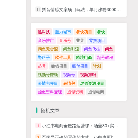
抖音情感文案项目玩法，单月涨粉3000+，新手小白也能做
11
黑科技
魔力城市
餐饮项目
餐饮
音乐推广
音乐号
韭菜
零撸项目
闲鱼无货源
闲鱼引流
闲鱼代挂
闲鱼
野路子
软件工具
跨境电商
起号教程
起号
赚钱项目
赔付项目
计划
视频号赚钱
视频号
视频剪辑
表情包项目
表情包
虚似资源项目
虚似资料变现
虚似资料
虚似电商
随机文章
小红书电商全链路运营课：涵盖30+实操单元，实现从开店到爆款账号完整闭环
1
百家号正确的写作的方式，小白也可以轻松写出原创文章，10分钟学会，新手也能日更爆文日入3张
2