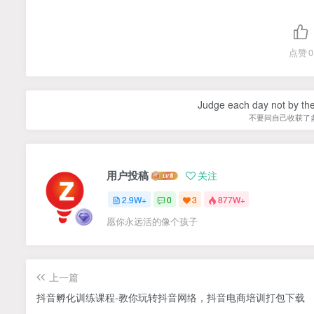
点赞
0
Judge each day not by the
不要问自己收获了
用户投稿
关注
2.9W+
0
3
877W+
愿你永远活的像个孩子
上一篇
抖音孵化训练课程-教你玩转抖音网络，抖音电商培训打包下载