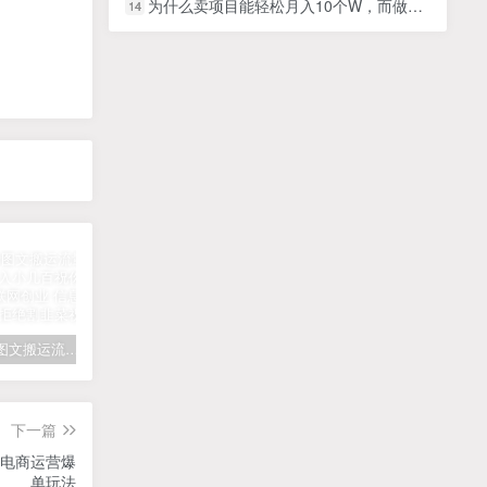
为什么卖项目能轻松月入10个W，而做项目却真正賺不到什么钱？原因竟然是这个！
14
拆解抖音图文搬运流量掘金，可日入小几百
快手星火计划项目玩法，零门槛，单视频收益5000+，保姆级教程
汽水音乐听歌每天变现100+思路，第一时间入局抓住风口，玩法无私分享与你！
下一篇
懂电商运营爆
单玩法