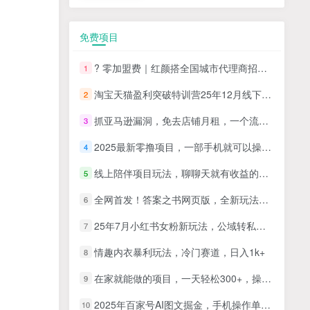
免费项目
? 零加盟费｜红颜搭全国城市代理商招募正式启动！
1
淘宝天猫盈利突破特训营25年12月线下课，系统性的深度剖析电商企业经营之道，打造电商标准化运营体系
2
抓亚马逊漏洞，免去店铺月租，一个流量大竞争小，让你有机会成大卖的赛道
3
2025最新零撸项目，一部手机就可以操作，20秒一单，零投入纯薅羊毛，无门槛，一天200+【揭秘】
4
线上陪伴项目玩法，聊聊天就有收益的项目，一个月收益5000+
5
全网首发！答案之书网页版，全新玩法，搭配文档和网页，日入1k+零门槛小白首选副业
6
25年7月小红书女粉新玩法，公域转私域变现，日轻松变现2张+，5分钟简单复制好上手
7
情趣内衣暴利玩法，冷门赛道，日入1k+
8
在家就能做的项目，一天轻松300+，操作简单上手快
9
2025年百家号AI图文掘金，手机操作单号月入4-5位数，低门槛【附指令+工具】
10