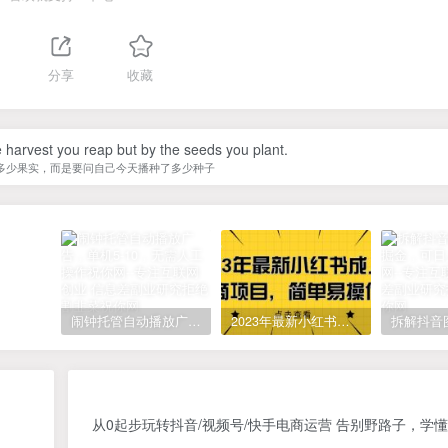
分享
收藏
 harvest you reap but by the seeds you plant.
多少果实，而是要问自己今天播种了多少种子
闹钟托管自动播放广告，单机5-10，无需人工操作
2023年最新小红书成人电商项目，简单易操作【详细教程】
从0起步玩转抖音/视频号/快手电商运营 告别野路子，学