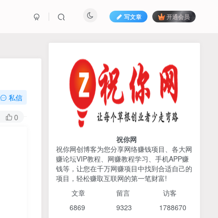
写文章
开通会员
热榜资源
免费分享网赚资讯
TOP1
私信
425人已阅读
0
AI编程出海实战课：10分钟速建AI网站
+支付登陆对接，掌握出海全流程
祝你网
祝你网创博客为您分享网络赚钱项目、各大网
赚论坛VIP教程、网赚教程学习、手机APP赚
2026姜胡说流量&商业设
TOP2
钱等，让您在千万网赚项目中找到合适自己的
计，把流量转化为留量，设
项目，轻松赚取互联网的第一笔财富!
计自己的商业模式
6个月前
425人已阅读
文章
留言 访客
宝子哥头部团队短视频带
TOP3
6869 9
323 1
788670
货，以混剪为主，不需要真