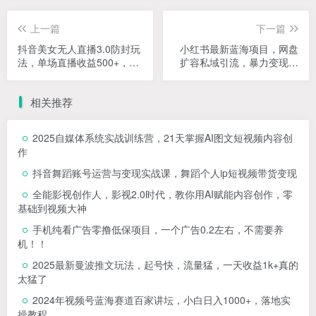
上一篇
下一篇
抖音美女无人直播3.0防封玩
小红书最新蓝海项目，网盘
法，单场直播收益500+，风
扩容私域引流，暴力变现，
口项目
日入1000+（附100T占位文
件）
相关推荐
2025自媒体系统实战训练营，21天掌握AI图文短视频内容创
作
抖音舞蹈账号运营与变现实战课，舞蹈个人ip短视频带货变现
全能影视创作人，影视2.0时代，教你用AI赋能内容创作，​零
基础到视频大神
手机纯看广告零撸低保项目，一个广告0.2左右，不需要养
机！！
2025最新曼波推文玩法，起号快，流量猛，一天收益1k+真的
太猛了
2024年视频号蓝海赛道百家讲坛，小白日入1000+，落地实
操教程