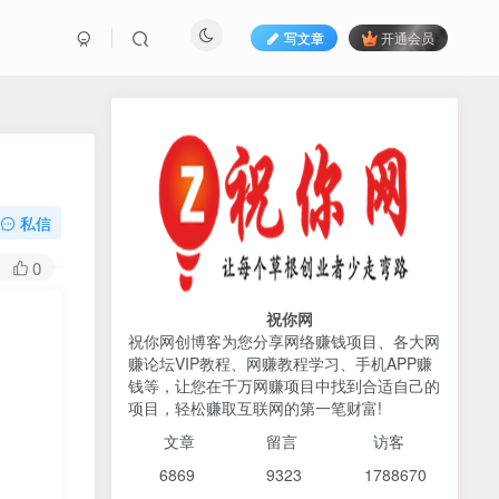
写文章
开通会员
热榜资源
免费分享网赚资讯
TOP1
私信
425人已阅读
0
2026姜胡说流量&商业设计，把流量转化
为留量，设计自己的商业模...
祝你网
祝你网创博客为您分享网络赚钱项目、各大网
赚论坛VIP教程、网赚教程学习、手机APP赚
AI编程出海实战课：10分钟
TOP2
钱等，让您在千万网赚项目中找到合适自己的
速建AI网站+支付登陆对接，
项目，轻松赚取互联网的第一笔财富!
掌握出海全流程
6个月前
425人已阅读
文章
留言 访客
宝子哥头部团队短视频带
TOP3
6869 9
323 1
788670
货，以混剪为主，不需要真