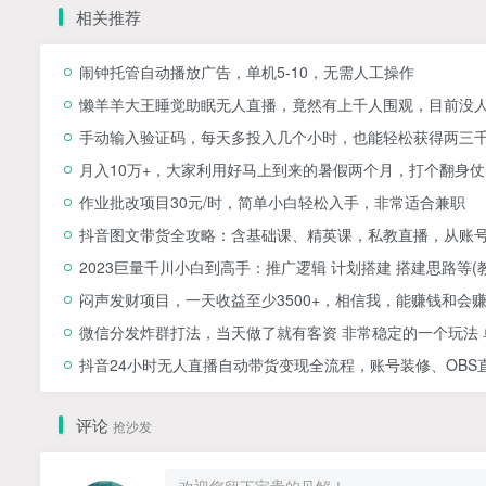
相关推荐
闹钟托管自动播放广告，单机5-10，无需人工操作
懒羊羊大王睡觉助眠无人直播，竟然有上千人围观，目前没
手动输入验证码，每天多投入几个小时，也能轻松获得两三
月入10万+，大家利用好马上到来的暑假两个月，打个翻身仗
作业批改项目30元/时，简单小白轻松入手，非常适合兼职
抖音图文带货全攻略：含基础课、精英课，私教直播，从账
2023巨量千川小白到高手：推广逻辑 计划搭建 搭建思路等(
闷声发财项目，一天收益至少3500+，相信我，能赚钱和会
微信分发炸群打法，当天做了就有客资 非常稳定的一个玩法 单
抖音24小时无人直播自动带货变现全流程，账号装修、OBS
评论
抢沙发