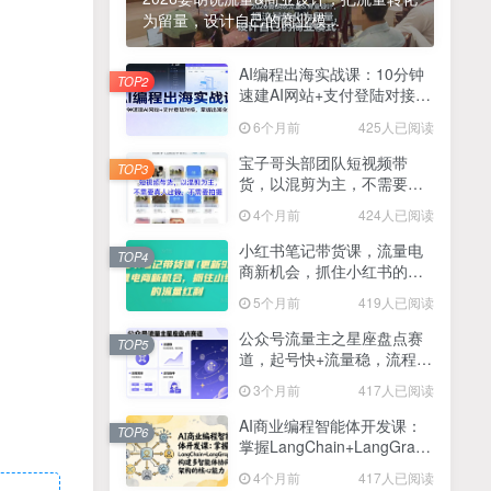
为留量，设计自己的商业模...
2025最新零撸项目，一部手机就可以操作，20秒一单，零投入纯薅羊毛，无门槛，一天200+【揭秘】
4
线上陪伴项目玩法，聊聊天就有收益的项目，一个月收益5000+
AI编程出海实战课：10分钟
5
TOP2
速建AI网站+支付登陆对接，
全网首发！答案之书网页版，全新玩法，搭配文档和网页，日入1k+零门槛小白首选副业
掌握出海全流程
6
6个月前
425人已阅读
25年7月小红书女粉新玩法，公域转私域变现，日轻松变现2张+，5分钟简单复制好上手
7
宝子哥头部团队短视频带
TOP3
货，以混剪为主，不需要真
情趣内衣暴利玩法，冷门赛道，日入1k+
8
人出镜，不需要拍摄【更新
4个月前
424人已阅读
26年3月】
在家就能做的项目，一天轻松300+，操作简单上手快
9
小红书笔记带货课，流量电
TOP4
商新机会，抓住小红书的流
2025年百家号AI图文掘金，手机操作单号月入4-5位数，低门槛【附指令+工具】
10
量红利(更新26年2月)
5个月前
419人已阅读
抖音情感文案项目玩法，单月涨粉3000+，新手小白也能做
11
公众号流量主之星座盘点赛
TOP5
道，起号快+流量稳，流程简
单，适合新手操作
3个月前
417人已阅读
AI商业编程智能体开发课：
TOP6
掌握LangChain+LangGraph
构建多智能体协同架构的核
4个月前
417人已阅读
心能力