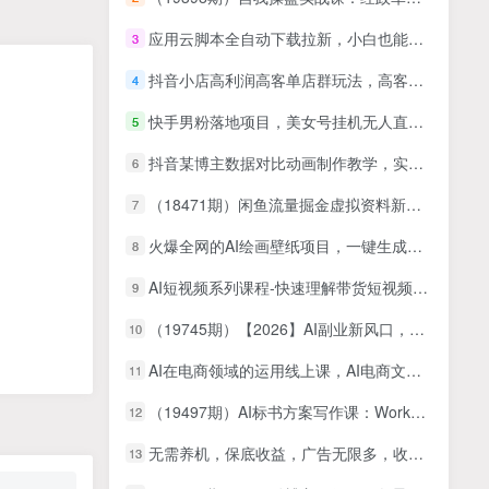
应用云脚本全自动下载拉新，小白也能轻松日入1000+
3
抖音小店高利润高客单店群玩法，高客单+精细化运营，抖店从搭建到运营的全流程
4
快手男粉落地项目，美女号挂机无人直播，强开磁力聚星小铃铛，日入3000+【附教程和美女素材】
5
抖音某博主数据对比动画制作教学，实操完整案例+模板，快速起号涨粉
6
（18471期）闲鱼流量掘金虚拟资料新玩法，月入10000＋
7
火爆全网的AI绘画壁纸项目，一键生成壁纸，做短视频壁纸号必备，每天收入几百上千元（教程+工具）
8
AI短视频系列课程-快速理解带货短视频+AI工具短视频运用
9
（19745期）【2026】AI副业新风口，一单500+，全程派单，0门槛直接干
10
AI在电商领域的运用线上课，AI电商文案+AI电商视觉（14节课）
11
（19497期）AI标书方案写作课：WorkBuddy全套×标题生成×方案大纲×提示词技巧×废标点检查×豆包流程图，高效出方案
12
无需养机，保底收益，广告无限多，收益自动到账，多机一天2张+
13