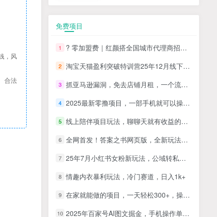
免费项目
? 零加盟费｜红颜搭全国城市代理商招募正式启动！
1
钱，风
淘宝天猫盈利突破特训营25年12月线下课，系统性的深度剖析电商企业经营之道，打造电商标准化运营体系
2
、合法
抓亚马逊漏洞，免去店铺月租，一个流量大竞争小，让你有机会成大卖的赛道
3
2025最新零撸项目，一部手机就可以操作，20秒一单，零投入纯薅羊毛，无门槛，一天200+【揭秘】
4
线上陪伴项目玩法，聊聊天就有收益的项目，一个月收益5000+
5
全网首发！答案之书网页版，全新玩法，搭配文档和网页，日入1k+零门槛小白首选副业
6
25年7月小红书女粉新玩法，公域转私域变现，日轻松变现2张+，5分钟简单复制好上手
7
情趣内衣暴利玩法，冷门赛道，日入1k+
8
在家就能做的项目，一天轻松300+，操作简单上手快
9
2025年百家号AI图文掘金，手机操作单号月入4-5位数，低门槛【附指令+工具】
10