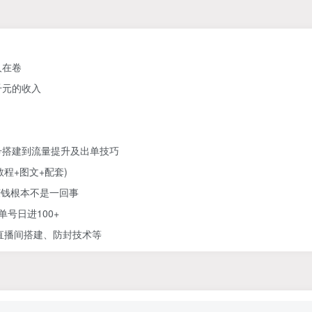
人在卷
千元的收入
号搭建到流量提升及出单技巧
教程+图文+配套)
赚钱根本不是一回事
号日进100+
直播间搭建、防封技术等