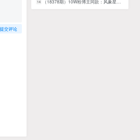
（18378期）10W粉博主同款：风象星座爆款课，新手一部手机直接复制，冲创作伙伴计划
14
提交评论