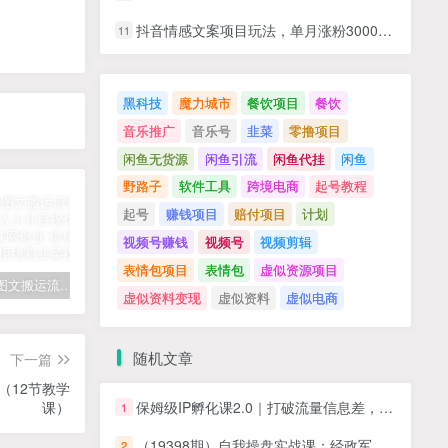
抖音情感文案项目玩法，单月涨粉3000+，新手小白也能做
11
黑科技
魔力城市
餐饮项目
餐饮
音乐推广
音乐号
韭菜
零撸项目
闲鱼无货源
闲鱼引流
闲鱼代挂
闲鱼
野路子
软件工具
跨境电商
起号教程
起号
赚钱项目
赔付项目
计划
视频号赚钱
视频号
视频剪辑
表情包项目
表情包
虚似资源项目
拆解抖音图文搬运流量掘金，可日入小几百
快手星火计划项目玩法，零门槛，单视频收益5000+，保姆级教程
汽水音乐听歌每天变现100+思路，第一时间入局抓住风口，玩法无私分享与你！
虚似资料变现
虚似资料
虚似电商
随机文章
下一篇
（12节教学
课）
保姆级IP孵化课2.0｜打破流量信息差，从定位到拍剪全流程落地，小白也能起号
1
（19398期）自我操盘实战课：经政军哲四维思维｜人生周期战略势能｜教父家族案例打造个人成长完整操作系统
2