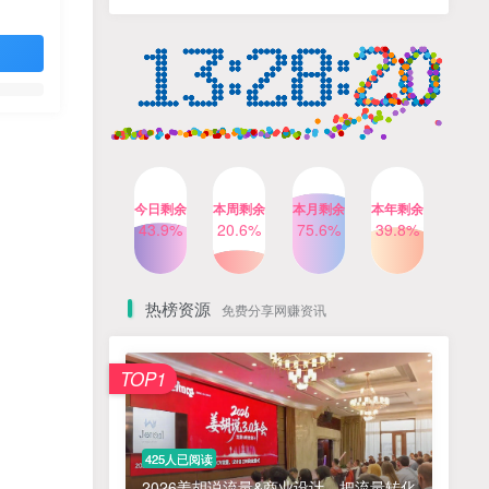
人出镜，不需要拍摄【更新
4个月前
424人已阅读
26年3月】
小红书笔记带货课，流量电
TOP4
商新机会，抓住小红书的流
量红利(更新26年2月)
5个月前
419人已阅读
公众号流量主之星座盘点赛
TOP5
道，起号快+流量稳，流程简
单，适合新手操作
3个月前
417人已阅读
今日剩余
本周剩余
本月剩余
本年剩余
AI商业编程智能体开发课：
43.9%
20.6%
75.6%
39.8%
TOP6
掌握LangChain+LangGraph
构建多智能体协同架构的核
4个月前
417人已阅读
心能力
热榜资源
免费分享网赚资讯
免费项目
TOP1
? 零加盟费｜红颜搭全国城市代理商招募正式启动！
1
淘宝天猫盈利突破特训营25年12月线下课，系统性的深度剖析电商企业经营之道，打造电商标准化运营体系
2
425人已阅读
抓亚马逊漏洞，免去店铺月租，一个流量大竞争小，让你有机会成大卖的赛道
3
2026姜胡说流量&商业设计，把流量转化