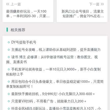
上一篇
下一篇
最强赚差价玩法，一天100
新风口公众号项目， 流量主
单，一单利润20-30，只要做
短剧推广，佣金70%左右，
就能赚，简单无套路
新手小白可上手
相关推荐
DY号提取手机号
主播起号全攻略，线上课助你从基础到进阶，提升直播能力
读书 博主 必修课：从0学做读书账号运营：教你图文、视
频、直播卖书
手机发评论就有收益，一单10元日入9000+，新手小白复制
粘贴秒上手
用豆包结合今日头条做爆文，单日收益稳定破1000+，只需简
单复制粘贴即可！
最新快手搬砖挂机，5分钟6元! 小白无脑日入300-600＋
只需要VX扫码，不用看广告，就能暴力日入200＋
抖音全民k歌5.0新玩法，直播挂小雪花卖教程月入10万，小