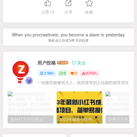
点赞
13
分享
收藏
When you procrastinate, you become a slave to yesterday.
拖延会让你成为昨天的奴隶
用户投稿
关注
2.9W+
0
3
876W+
一切痛苦能够毁灭人，然而受苦的人也能把痛苦消灭
闹钟托管自动播放广告，单机5-10，无需人工操作
2023年最新小红书成人电商项目，简单易操作【详细教程】