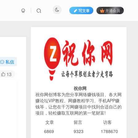
写文章
开通会员
热榜资源
免费分享网赚资讯
TOP1
私信
425人已阅读
13
AI编程出海实战课：10分钟速建AI网站
+支付登陆对接，掌握出海全流程
祝你网
祝你网创博客为您分享网络赚钱项目、各大网
赚论坛VIP教程、网赚教程学习、手机APP赚
2026姜胡说流量&商业设
TOP2
钱等，让您在千万网赚项目中找到合适自己的
计，把流量转化为留量，设
项目，轻松赚取互联网的第一笔财富!
计自己的商业模式
6个月前
425人已阅读
文章
留言 访客
宝子哥头部团队短视频带
TOP3
6869 9
323 1
788670
货，以混剪为主，不需要真