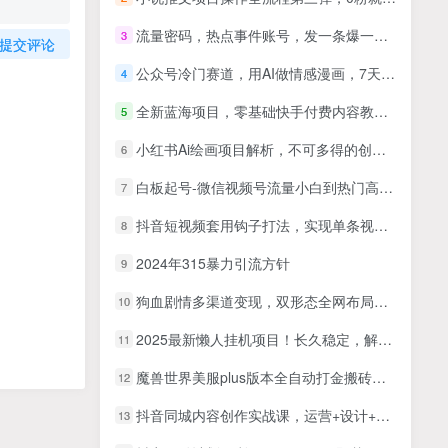
流量密码，热点事件账号，发一条爆一条，AI一键生成，单日收益500+【揭秘】
3
提交评论
公众号冷门赛道，用AI做情感漫画，7天开通流量主，操作简单，小白可玩
4
全新蓝海项目，零基础快手付费内容教学，小白也可以操作
5
小红书Ai绘画项目解析，不可多得的创业商机
6
白板起号-微信视频号流量小白到热门高手实操课
7
抖音短视频套用钩子打法，实现单条视频播放量破万，日入1000+【揭秘】
8
2024年315暴力引流方针
9
狗血剧情多渠道变现，双形态全网布局，轻松日入1000＋，保姆级项目拆解
10
2025最新懒人挂机项目！长久稳定，解放双手！单日收益500+
11
魔兽世界美服plus版本全自动打金搬砖，单机日入1000+可矩阵操作，多开多得
12
抖音同城内容创作实战课，运营+设计+AI+剪辑，掌握多平台内容创作与商业变现能力
13