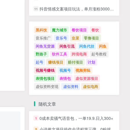
抖音情感文案项目玩法，单月涨粉3000+，新手小白也能做
11
黑科技
魔力城市
餐饮项目
餐饮
音乐推广
音乐号
韭菜
零撸项目
闲鱼无货源
闲鱼引流
闲鱼代挂
闲鱼
野路子
软件工具
跨境电商
起号教程
起号
赚钱项目
赔付项目
计划
视频号赚钱
视频号
视频剪辑
表情包项目
表情包
虚似资源项目
虚似资料变现
虚似资料
虚似电商
随机文章
0成本卖骚气语音包，一单19.9.日入300+
1
小说推文项目操作全流程第三弹，0粉就能做，门槛低非常适合新手
2