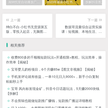
闹钟托管自动播放广告，单机5-10，无需人工操作
2023年最新小红书成人电商项目，简单易操作【详细教程】
上一篇
下一篇
绅白不白·小红书无货源第五
数据哥流量综合运营实操
版，零投入起店，无脑图文
课：短视频、本地生活、个
精细化玩法
人IP知识付费、直播带货运
营
相关推荐
收费800多的千顺顺短剧玩法+开通权限+教程。玩法简单，操
作简单【揭秘】
宝哥婴儿奶粉项目，6个月赚85w【图文非视频】【揭秘】
手机发评论就有收益，一单10元日入9000+，新手小白复制
粘贴秒上手
宝哥·风向标发现金矿，抖音今日话题玩法，5天赚2000块钱
【拆解】
不会剪辑也能做短剧推广赚钱，短剧推广搬运详细教程
日入1000+，大麦网抢演唱会门票赚差价，带详细教程、工具