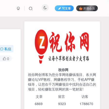
写文章
开通会员
热榜资源
免费分享网赚资讯
TOP1
私信
425人已阅读
0
2026姜胡说流量&商业设计，把流量转化
为留量，设计自己的商业模...
祝你网
祝你网创博客为您分享网络赚钱项目、各大网
赚论坛VIP教程、网赚教程学习、手机APP赚
AI编程出海实战课：10分钟
TOP2
钱等，让您在千万网赚项目中找到合适自己的
速建AI网站+支付登陆对接，
项目，轻松赚取互联网的第一笔财富!
掌握出海全流程
6个月前
425人已阅读
文章
留言 访客
宝子哥头部团队短视频带
TOP3
6869 9
323 1
788670
货，以混剪为主，不需要真