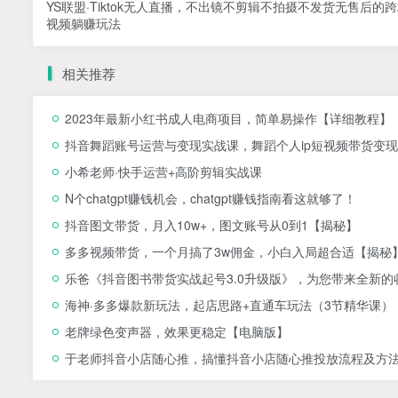
YS联盟·Tiktok无人直播，不出镜不剪辑不拍摄不发货无售后的
视频躺赚玩法
相关推荐
2023年最新小红书成人电商项目，简单易操作【详细教程】
抖音舞蹈账号运营与变现实战课，舞蹈个人ip短视频带货变现
小希老师·快手运营+高阶剪辑实战课
N个chatgpt赚钱机会，chatgpt赚钱指南看这就够了！
抖音图文带货，月入10w+，图文账号从0到1【揭秘】
多多视频带货，一个月搞了3w佣金，小白入局超合适【揭秘
乐爸《抖音图书带货实战起号3.0升级版》，为您带来全新
海神·多多爆款新玩法，​起店思路+直通车玩法（3节精华课）
老牌绿色变声器，效果更稳定【电脑版】
于老师抖音小店随心推，搞懂抖音小店随心推投放流程及方