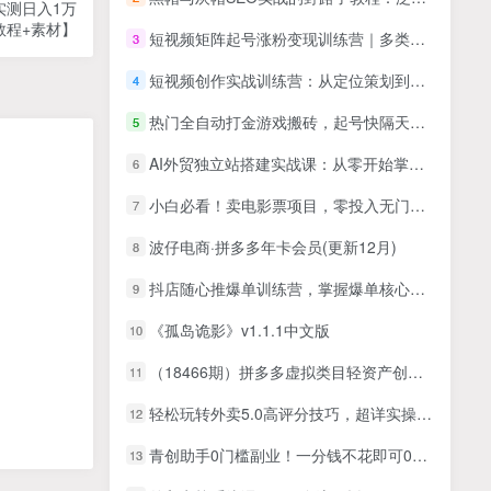
实测日入1万
教程+素材】
短视频矩阵起号涨粉变现训练营｜多类目剪辑·矩阵起号·账号出售，0基础无露脸稳涨粉落地变现全课-更新
3
短视频创作实战训练营：从定位策划到爆款打造，含多维度技巧及AI助力
4
热门全自动打金游戏搬砖，起号快隔天就有收益，单号日入200+，合适新手小白
5
AI外贸独立站搭建实战课：从零开始掌握AI建站与运营一体化流程
6
小白必看！卖电影票项目，零投入无门槛谁都能做，十天到手 7k，照做就行【揭秘】
7
波仔电商·拼多多年卡会员(更新12月)
8
抖店随心推爆单训练营，掌握爆单核心技术，新手日订单破百单！
9
《孤岛诡影》v1.1.1中文版
10
（18466期）拼多多虚拟类目轻资产创业，自动机器人运营，稳稳月入 1-5W
11
轻松玩转外卖5.0高评分技巧，超详实操，单量轻松翻倍（21节视频课）
12
青创助手0门槛副业！一分钱不花即可0撸，每天手机4小时，日入3张+，长久稳定
13