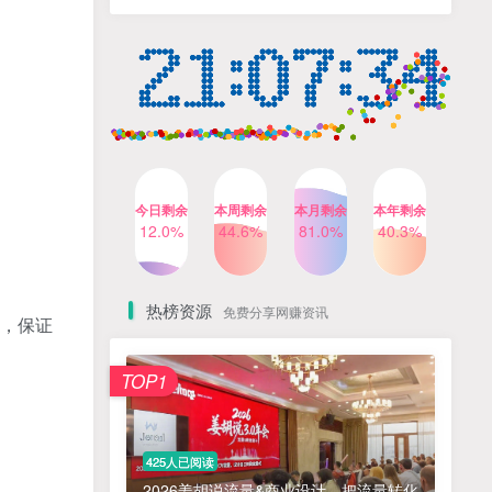
人出镜，不需要拍摄【更新
4个月前
424人已阅读
26年3月】
小红书笔记带货课，流量电
TOP4
商新机会，抓住小红书的流
量红利(更新26年2月)
5个月前
419人已阅读
AI商业编程智能体开发课：
TOP5
掌握LangChain+LangGraph
构建多智能体协同架构的核
4个月前
417人已阅读
心能力
今日剩余
本周剩余
本月剩余
本年剩余
公众号流量主之星座盘点赛
12.0%
44.6%
81.0%
40.3%
TOP6
道，起号快+流量稳，流程简
单，适合新手操作
3个月前
416人已阅读
热榜资源
免费分享网赚资讯
须，保证
免费项目
TOP1
? 零加盟费｜红颜搭全国城市代理商招募正式启动！
1
淘宝天猫盈利突破特训营25年12月线下课，系统性的深度剖析电商企业经营之道，打造电商标准化运营体系
2
425人已阅读
抓亚马逊漏洞，免去店铺月租，一个流量大竞争小，让你有机会成大卖的赛道
3
2026姜胡说流量&商业设计，把流量转化