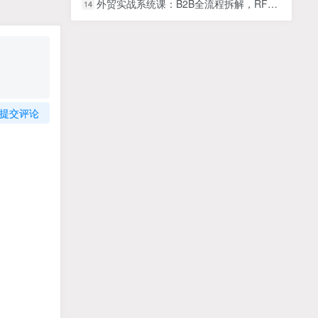
外贸实战系统课：B2B全流程拆解，RFQ深度开发技巧，十大案例策略解析
14
提交评论