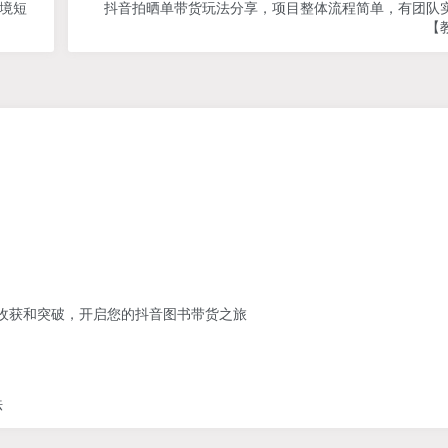
跨境短
抖音拍晒单带货玩法分享，项目整体流程简单，有团队
【
】
的收获和突破，开启您的抖音图书带货之旅
法