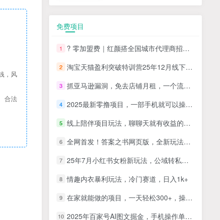
免费项目
? 零加盟费｜红颜搭全国城市代理商招募正式启动！
1
淘宝天猫盈利突破特训营25年12月线下课，系统性的深度剖析电商企业经营之道，打造电商标准化运营体系
2
钱，风
抓亚马逊漏洞，免去店铺月租，一个流量大竞争小，让你有机会成大卖的赛道
3
、合法
2025最新零撸项目，一部手机就可以操作，20秒一单，零投入纯薅羊毛，无门槛，一天200+【揭秘】
4
线上陪伴项目玩法，聊聊天就有收益的项目，一个月收益5000+
5
全网首发！答案之书网页版，全新玩法，搭配文档和网页，日入1k+零门槛小白首选副业
6
25年7月小红书女粉新玩法，公域转私域变现，日轻松变现2张+，5分钟简单复制好上手
7
情趣内衣暴利玩法，冷门赛道，日入1k+
8
在家就能做的项目，一天轻松300+，操作简单上手快
9
2025年百家号AI图文掘金，手机操作单号月入4-5位数，低门槛【附指令+工具】
10