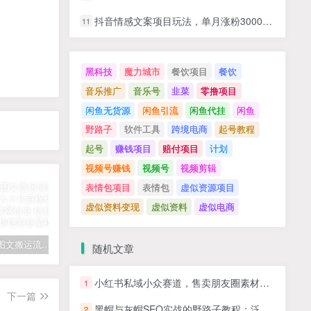
抖音情感文案项目玩法，单月涨粉3000+，新手小白也能做
11
黑科技
魔力城市
餐饮项目
餐饮
音乐推广
音乐号
韭菜
零撸项目
闲鱼无货源
闲鱼引流
闲鱼代挂
闲鱼
野路子
软件工具
跨境电商
起号教程
起号
赚钱项目
赔付项目
计划
视频号赚钱
视频号
视频剪辑
表情包项目
表情包
虚似资源项目
虚似资料变现
虚似资料
虚似电商
拆解抖音图文搬运流量掘金，可日入小几百
快手星火计划项目玩法，零门槛，单视频收益5000+，保姆级教程
汽水音乐听歌每天变现100+思路，第一时间入局抓住风口，玩法无私分享与你！
随机文章
小红书私域小众赛道，售卖朋友圈素材，零成本小白可做，当天出单，月入1W+
1
下一篇
黑帽与灰帽SEO实战的野路子教程：泛目录秒收，蜘蛛池搭桥，霸屏截流，7天抢占首页暴利词
2