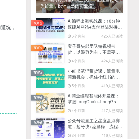
为留量，设计自己的商业模...
2025最新零撸项目，一部手机就可以操作，20秒一单，零投入纯薅羊毛，无门槛，一天200+【揭秘】
4
线上陪伴项目玩法，聊聊天就有收益的项目，一个月收益5000+
AI编程出海实战课：10分钟
5
TOP2
们避坑，
速建AI网站+支付登陆对接，
全网首发！答案之书网页版，全新玩法，搭配文档和网页，日入1k+零门槛小白首选副业
掌握出海全流程
6
6个月前
425人已阅读
25年7月小红书女粉新玩法，公域转私域变现，日轻松变现2张+，5分钟简单复制好上手
7
宝子哥头部团队短视频带
TOP3
货，以混剪为主，不需要真
情趣内衣暴利玩法，冷门赛道，日入1k+
8
人出镜，不需要拍摄【更新
4个月前
424人已阅读
26年3月】
在家就能做的项目，一天轻松300+，操作简单上手快
9
小红书笔记带货课，流量电
TOP4
商新机会，抓住小红书的流
2025年百家号AI图文掘金，手机操作单号月入4-5位数，低门槛【附指令+工具】
10
量红利(更新26年2月)
5个月前
419人已阅读
抖音情感文案项目玩法，单月涨粉3000+，新手小白也能做
11
AI商业编程智能体开发课：
TOP5
掌握LangChain+LangGraph
构建多智能体协同架构的核
4个月前
417人已阅读
心能力
公众号流量主之星座盘点赛
TOP6
道，起号快+流量稳，流程简
单，适合新手操作
3个月前
416人已阅读