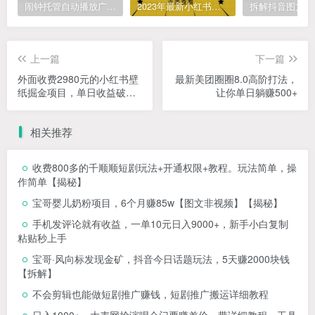
闹钟托管自动播放广告，单机5-10，无需人工操作
2023年最新小红书成人电商项目，简单易操作【详细教程】
上一篇
下一篇
外面收费2980元的小红书壁
最新美团圈圈8.0高阶打法，
纸掘金项目，单日收益破
让你单日躺赚500+
1000+，一部手机即可操作
【揭秘】
相关推荐
收费800多的千顺顺短剧玩法+开通权限+教程。玩法简单，操
作简单【揭秘】
宝哥婴儿奶粉项目，6个月赚85w【图文非视频】【揭秘】
手机发评论就有收益，一单10元日入9000+，新手小白复制
粘贴秒上手
宝哥·风向标发现金矿，抖音今日话题玩法，5天赚2000块钱
【拆解】
不会剪辑也能做短剧推广赚钱，短剧推广搬运详细教程