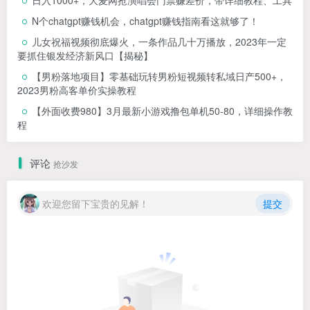
日入1000+，大麦网抢演唱会门票赚差价，带详细教程、工具
N个chatgpt赚钱机会，chatgpt赚钱指南看这就够了！
儿女祝福视频彻底爆火，一条作品几十万播放，2023年一定
要抓住银发经济新风口【揭秘】
【男粉落地项目】零基础玩转男粉短视频转私域日产500+，
2023男粉高客单价实操教程
【外面收费980】3月最新小游戏撸包单机50-80，详细操作教
程
评论
抢沙发
欢迎您留下宝贵的见解！
提交