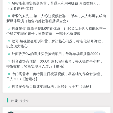
AI智能变现实操训练营：普通人利用AI赚钱 月收益数万元
（全套课程+文档）
亲爱的安先生·第一人称短视频社群3.0版本，人人都可以成为
新媒体导演（包含内部社群直播课全套）
抖鑫传媒-爆单学院8.0孵化体系，让80%以上达人都能运营一
个稳定变现的账号，操作简单，一部手机就能做
勋哥·短视频变现训练营，解决核心问题，标准化起号流程，
以变现为核心
外面收费2w的直播买货捡钱项目，号称单场直播撸2000+
抖音蹭热点话题，30天打造10w粉账号，每天操作半小时，
带货收徒，轻松实现月入过万【揭秘】
冷门高需求，奥特曼生日祝福视频，零基础制作全套教程，
日入700+【附素材】
抖音掘金项目快速变现玩法，玩转月入十万【揭秘】
评论
抢沙发