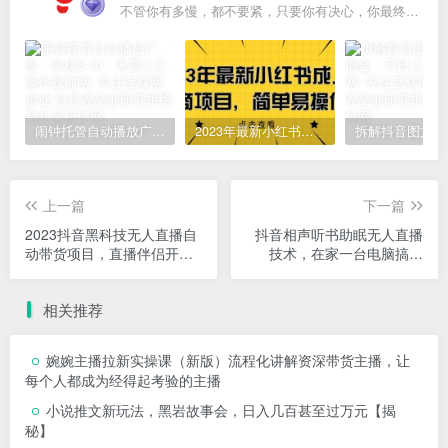
不管你有多慢，都不要紧，只要你有决心，你最终都会到达想去的地方
闹钟托管自动播放广告，单机5-10，无需人工操作
2023年最新小红书成人电商项目，简单易操作【详细教程】
上一篇
下一篇
2023抖音黑科技无人直播自
抖音相声听书助眠无人直播
动带货项目，直播伴侣开
技术，在家一台电脑搞定
播，全自动无需人工值守
（详细搭建教程+高清素材）
相关推荐
婉婉主播拉新实操课（新版）流程化讲解资深带货主播，让
每个人都成为经得起考验的主播
小说推文新玩法，黑岩故事会，日入几百甚至过万元【揭
秘】