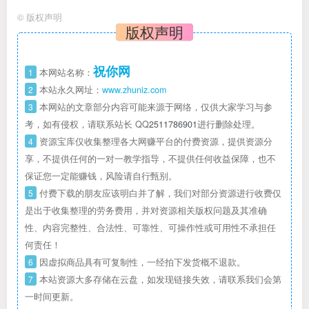
©
版权声明
版权声明
祝你网
1
本网站名称：
2
本站永久网址：
www.zhuniz.com
3
本网站的文章部分内容可能来源于网络，仅供大家学习与参
考，如有侵权，请联系站长 QQ
2511786901
进行删除处理。
4
资源宝库仅收集整理各大网赚平台的付费资源，提供资源分
享，不提供任何的一对一教学指导，不提供任何收益保障，也不
保证您一定能赚钱，风险请自行甄别。
5
付费下载的朋友应该明白并了解，我们对部分资源进行收费仅
是出于收集整理的劳务费用，并对资源相关版权问题及其准确
性、内容完整性、合法性、可靠性、可操作性或可用性不承担任
何责任！
6
因虚拟商品具有可复制性，一经拍下发货概不退款。
7
本站资源大多存储在云盘，如发现链接失效，请联系我们会第
一时间更新。