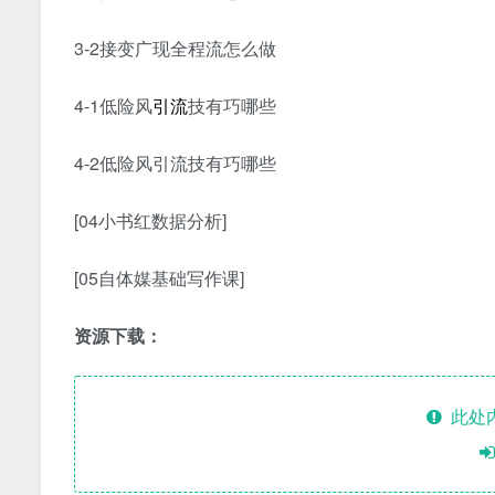
3-2接变广‬现全程流‬怎么做
4-1低险风‬
引流
技有巧‬哪些
4-2低险风‬引流技有巧‬哪些
[04小书红‬数据分析]
[05自体媒‬基础写作课]
资源下载：
此处