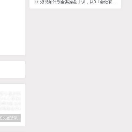
短视频计划全案操盘手课，从0-1会做有效流量的全案操盘手
14
拆解抖音图文搬运流量掘金，可日入小几百
快手星火计划项目玩法，零门槛，单视频收益5000+，保姆级教程
汽水音乐听歌每天变现100+思路，第一时间入局抓住风口，玩法无私分享与你！