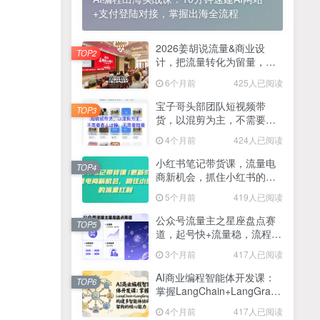
+支付登陆对接，掌握出海全流程
2025最新零撸项目，一部手机就可以操作，20秒一单，零投入纯薅羊毛，无门槛，一天200+【揭秘】
4
线上陪伴项目玩法，聊聊天就有收益的项目，一个月收益5000+
2026姜胡说流量&商业设
5
TOP2
计，把流量转化为留量，设
全网首发！答案之书网页版，全新玩法，搭配文档和网页，日入1k+零门槛小白首选副业
计自己的商业模式
6
6个月前
425人已阅读
25年7月小红书女粉新玩法，公域转私域变现，日轻松变现2张+，5分钟简单复制好上手
7
宝子哥头部团队短视频带
TOP3
货，以混剪为主，不需要真
情趣内衣暴利玩法，冷门赛道，日入1k+
8
人出镜，不需要拍摄【更新
4个月前
424人已阅读
26年3月】
在家就能做的项目，一天轻松300+，操作简单上手快
9
小红书笔记带货课，流量电
TOP4
商新机会，抓住小红书的流
2025年百家号AI图文掘金，手机操作单号月入4-5位数，低门槛【附指令+工具】
10
量红利(更新26年2月)
5个月前
419人已阅读
抖音情感文案项目玩法，单月涨粉3000+，新手小白也能做
11
公众号流量主之星座盘点赛
TOP5
道，起号快+流量稳，流程简
单，适合新手操作
3个月前
417人已阅读
AI商业编程智能体开发课：
TOP6
掌握LangChain+LangGraph
构建多智能体协同架构的核
4个月前
417人已阅读
心能力