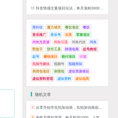
抖音情感文案项目玩法，单月涨粉3000+，新手小白也能做
11
黑科技
魔力城市
餐饮项目
餐饮
音乐推广
音乐号
韭菜
零撸项目
闲鱼无货源
闲鱼引流
闲鱼代挂
闲鱼
野路子
软件工具
跨境电商
起号教程
起号
赚钱项目
赔付项目
计划
视频号赚钱
视频号
视频剪辑
表情包项目
表情包
虚似资源项目
虚似资料变现
虚似资料
虚似电商
随机文章
从零开始学实拍加动画，实拍加动画创意教程
1
闲鱼卖爆款货源，每天利润1000，上架即出单
2