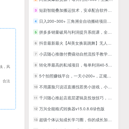
短剧智能叠加搬运技术，安卓配合软件模板操作
3
日入200~300+ 三角洲全自动搬砖项目，新手零门槛即可无脑入手
4
拼多多销量破局与利润提升系统课，全维度讲解拼多多运营逻辑
5
抖音最新最火【AI美女换装跳舞】无人直播互动玩法（含全套开播教程+软件+视频素材+音效）
6
小店随心推微付费撬动自然流投手教学，小店随心推手把手教学（更新26年）
7
转化率最高的私域项目，每单利润40-50米，月入过1w
8
钱，风
5个拍照赚钱平台，一天小200+，正规无门槛，有手就能做【保姆级教程】
9
、合法
不用露脸只说话直播找茬类小游戏，小白当天上手，月收益15万+
10
千川随心推起店底层逻辑及投放技巧，提高付费转化率，助力成交
11
万兴全能格式转换器v15.0.8.6绿色版
12
超级个体认知成长学习圈，你的成长加速器，用认知破局，用行动变现
13