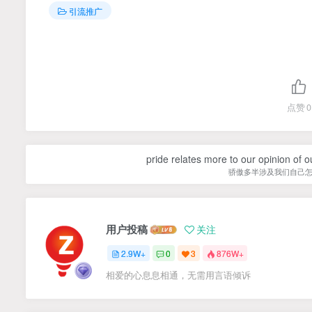
引流推广
点赞
0
pride relates more to our opinion of o
骄傲多半涉及我们自己
用户投稿
关注
2.9W+
0
3
876W+
相爱的心息息相通，无需用言语倾诉