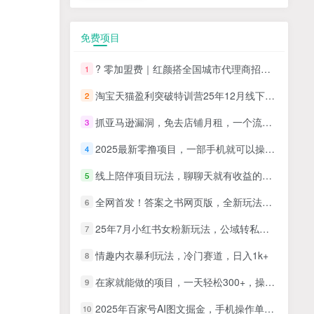
免费项目
? 零加盟费｜红颜搭全国城市代理商招募正式启动！
1
淘宝天猫盈利突破特训营25年12月线下课，系统性的深度剖析电商企业经营之道，打造电商标准化运营体系
2
抓亚马逊漏洞，免去店铺月租，一个流量大竞争小，让你有机会成大卖的赛道
3
2025最新零撸项目，一部手机就可以操作，20秒一单，零投入纯薅羊毛，无门槛，一天200+【揭秘】
4
线上陪伴项目玩法，聊聊天就有收益的项目，一个月收益5000+
5
全网首发！答案之书网页版，全新玩法，搭配文档和网页，日入1k+零门槛小白首选副业
6
25年7月小红书女粉新玩法，公域转私域变现，日轻松变现2张+，5分钟简单复制好上手
7
情趣内衣暴利玩法，冷门赛道，日入1k+
8
在家就能做的项目，一天轻松300+，操作简单上手快
9
2025年百家号AI图文掘金，手机操作单号月入4-5位数，低门槛【附指令+工具】
10