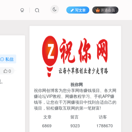
写文章
开通会员
热榜资源
免费分享网赚资讯
TOP1
私信
425人已阅读
0
AI编程出海实战课：10分钟速建AI网站
现。
+支付登陆对接，掌握出海全流程
祝你网
祝你网创博客为您分享网络赚钱项目、各大网
赚论坛VIP教程、网赚教程学习、手机APP赚
2026姜胡说流量&商业设
TOP2
钱等，让您在千万网赚项目中找到合适自己的
计，把流量转化为留量，设
项目，轻松赚取互联网的第一笔财富!
计自己的商业模式
6个月前
425人已阅读
文章
留言 访客
宝子哥头部团队短视频带
TOP3
6869 9
323 1
788670
货，以混剪为主，不需要真