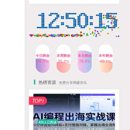
人出镜，不需要拍摄【更新
4个月前
424人已阅读
26年3月】
小红书笔记带货课，流量电
TOP4
商新机会，抓住小红书的流
量红利(更新26年2月)
5个月前
419人已阅读
公众号流量主之星座盘点赛
TOP5
道，起号快+流量稳，流程简
单，适合新手操作
3个月前
417人已阅读
今日剩余
本周剩余
本月剩余
本年剩余
AI商业编程智能体开发课：
46.5%
35.2%
78.9%
40.1%
TOP6
掌握LangChain+LangGraph
构建多智能体协同架构的核
4个月前
417人已阅读
心能力
热榜资源
免费分享网赚资讯
免费项目
TOP1
? 零加盟费｜红颜搭全国城市代理商招募正式启动！
1
淘宝天猫盈利突破特训营25年12月线下课，系统性的深度剖析电商企业经营之道，打造电商标准化运营体系
2
425人已阅读
抓亚马逊漏洞，免去店铺月租，一个流量大竞争小，让你有机会成大卖的赛道
3
AI编程出海实战课：10分钟速建AI网站