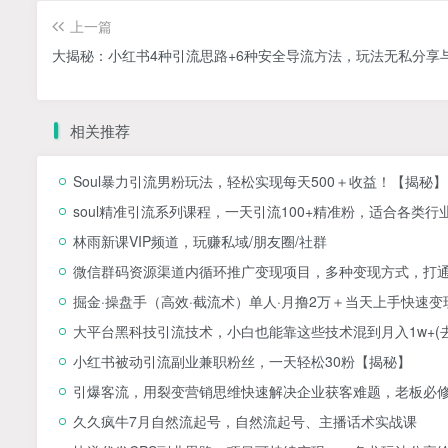
上一篇
大揭秘：小红书4种引流思路+6种安全导流方法，玩法无私分享
相关推荐
Soul暴力引流男粉玩法，轻松实现每天500＋收益！【揭秘】
soul精准引流系列课程，一天引流100+精准粉，适合各类行
林雨新课VIP频道，玩赚私域/朋友圈/社群
微信群码资源渠道内循环推广变现项目，多种变现方式，打
掘金·操盘手（高效·截流术）单人·月撸2万＋当天上手快速
大平台黑科技引流技术，小白也能靠这些技术混到月入1w+(
小红书被动引流副业兼职粉丝，一天轻松30粉【揭秘】
引爆客流，用裂变营销思维快速解决企业获客难题，老板必
久久疯牛7月自然流起号，自然流起号、主播话术实战课