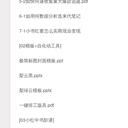
5-2如快何‬速收集量大‬爆款选题.pdf
6-1如用何‬数据分析迭来‬代笔记
7-1小书红‬要怎么实商现‬业变现
[02模板+自化动‬工具]
极简标图‬封面模板.ppt
梨云黑.pptx
梨绿云‬模板.pptx
一键排工版‬具.pdf
[03小红中书‬阶课]