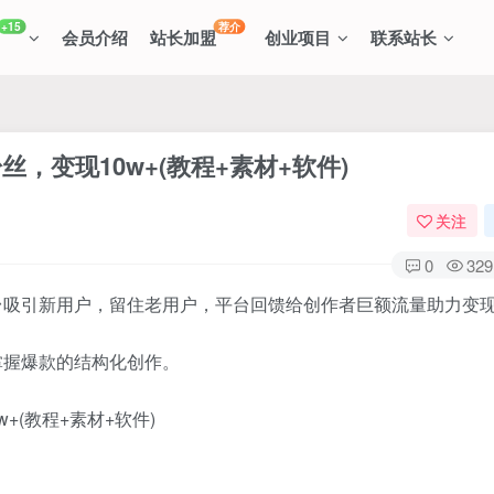
+15
荐介
会员介绍
站长加盟
创业项目
联系站长
，变现10w+(教程+素材+软件)
关注
0
329
台吸引新用户，留住老用户，平台回馈给创作者巨额流量助力变
掌握爆款的结构化创作。