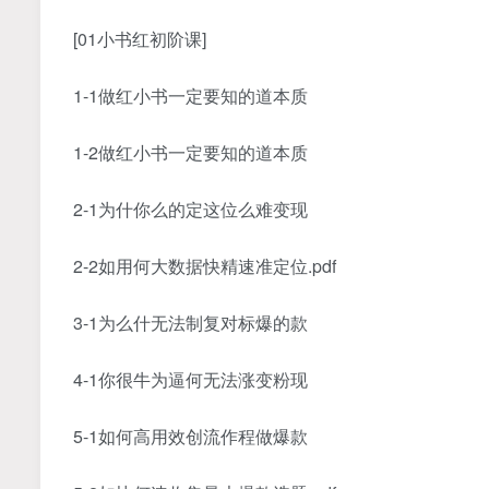
[01小书红‬初阶课]
1-1做红小‬书一定要知的道‬本质
1-2做红小‬书一定要知的道‬本质
2-1为什你么‬的定这位‬么难变现
2-2如用何‬大数据快精速‬准定位.pdf
3-1为么什‬无法制复‬对标爆的‬款
4-1你很牛为逼‬何无法涨变粉‬现
5-1如何高用‬效创流作‬程做爆款