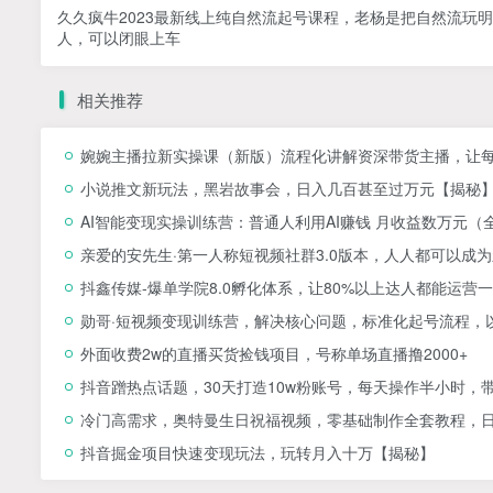
久久疯牛2023最新线上纯自然流起号课程，老杨是把自然流玩
人，可以闭眼上车
相关推荐
婉婉主播拉新实操课（新版）流程化讲解资深带货主播，让
小说推文新玩法，黑岩故事会，日入几百甚至过万元【揭秘
AI智能变现实操训练营：普通人利用AI赚钱 月收益数万元（
亲爱的安先生·第一人称短视频社群3.0版本，人人都可以成
抖鑫传媒-爆单学院8.0孵化体系，让80%以上达人都能运
勋哥·短视频变现训练营，解决核心问题，标准化起号流程，
外面收费2w的直播买货捡钱项目，号称单场直播撸2000+
抖音蹭热点话题，30天打造10w粉账号，每天操作半小时，
冷门高需求，奥特曼生日祝福视频，零基础制作全套教程，日入
抖音掘金项目快速变现玩法，玩转月入十万【揭秘】