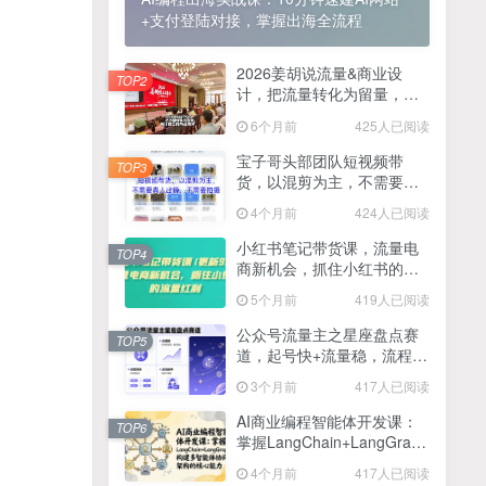
+支付登陆对接，掌握出海全流程
2025最新零撸项目，一部手机就可以操作，20秒一单，零投入纯薅羊毛，无门槛，一天200+【揭秘】
4
线上陪伴项目玩法，聊聊天就有收益的项目，一个月收益5000+
2026姜胡说流量&商业设
5
TOP2
计，把流量转化为留量，设
全网首发！答案之书网页版，全新玩法，搭配文档和网页，日入1k+零门槛小白首选副业
计自己的商业模式
6
6个月前
425人已阅读
25年7月小红书女粉新玩法，公域转私域变现，日轻松变现2张+，5分钟简单复制好上手
7
宝子哥头部团队短视频带
TOP3
货，以混剪为主，不需要真
情趣内衣暴利玩法，冷门赛道，日入1k+
8
人出镜，不需要拍摄【更新
4个月前
424人已阅读
26年3月】
在家就能做的项目，一天轻松300+，操作简单上手快
9
小红书笔记带货课，流量电
TOP4
商新机会，抓住小红书的流
2025年百家号AI图文掘金，手机操作单号月入4-5位数，低门槛【附指令+工具】
10
量红利(更新26年2月)
5个月前
419人已阅读
抖音情感文案项目玩法，单月涨粉3000+，新手小白也能做
11
公众号流量主之星座盘点赛
TOP5
道，起号快+流量稳，流程简
单，适合新手操作
3个月前
417人已阅读
AI商业编程智能体开发课：
TOP6
掌握LangChain+LangGraph
构建多智能体协同架构的核
4个月前
417人已阅读
心能力