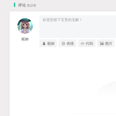
评论
抢沙发
昵称
昵称
表情
代码
图片