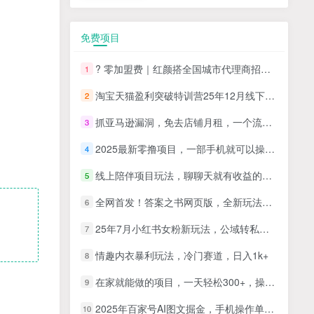
免费项目
? 零加盟费｜红颜搭全国城市代理商招募正式启动！
1
淘宝天猫盈利突破特训营25年12月线下课，系统性的深度剖析电商企业经营之道，打造电商标准化运营体系
2
抓亚马逊漏洞，免去店铺月租，一个流量大竞争小，让你有机会成大卖的赛道
3
2025最新零撸项目，一部手机就可以操作，20秒一单，零投入纯薅羊毛，无门槛，一天200+【揭秘】
4
线上陪伴项目玩法，聊聊天就有收益的项目，一个月收益5000+
5
全网首发！答案之书网页版，全新玩法，搭配文档和网页，日入1k+零门槛小白首选副业
6
25年7月小红书女粉新玩法，公域转私域变现，日轻松变现2张+，5分钟简单复制好上手
7
情趣内衣暴利玩法，冷门赛道，日入1k+
8
在家就能做的项目，一天轻松300+，操作简单上手快
9
2025年百家号AI图文掘金，手机操作单号月入4-5位数，低门槛【附指令+工具】
10