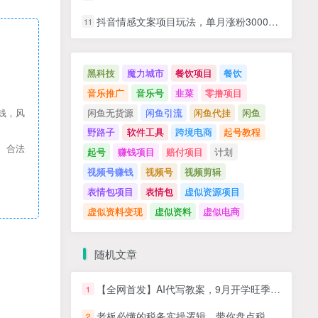
抖音情感文案项目玩法，单月涨粉3000+，新手小白也能做
11
黑科技
魔力城市
餐饮项目
餐饮
音乐推广
音乐号
韭菜
零撸项目
闲鱼无货源
闲鱼引流
闲鱼代挂
闲鱼
钱，风
野路子
软件工具
跨境电商
起号教程
、合法
起号
赚钱项目
赔付项目
计划
视频号赚钱
视频号
视频剪辑
表情包项目
表情包
虚似资源项目
虚似资料变现
虚似资料
虚似电商
随机文章
【全网首发】AI代写教案，9月开学旺季，日入3张，蓝海项目，永不失业副业兼职
1
老板必懂的税务实操逻辑，带你盘点税筹逻辑、商业模式、税务稽查、行业实操
2