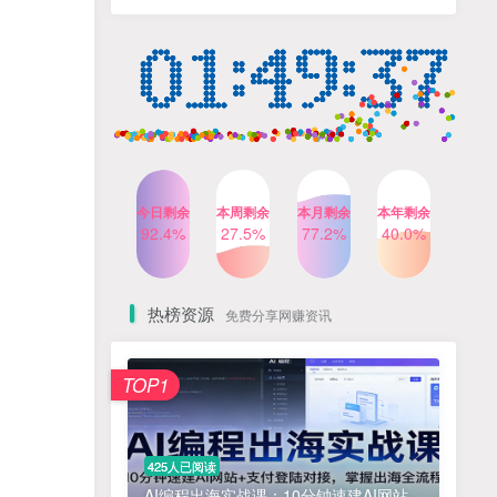
人出镜，不需要拍摄【更新
4个月前
424人已阅读
26年3月】
小红书笔记带货课，流量电
TOP4
商新机会，抓住小红书的流
量红利(更新26年2月)
5个月前
419人已阅读
公众号流量主之星座盘点赛
TOP5
道，起号快+流量稳，流程简
单，适合新手操作
3个月前
417人已阅读
今日剩余
本周剩余
本月剩余
本年剩余
AI商业编程智能体开发课：
92.4%
27.5%
77.2%
40.0%
TOP6
掌握LangChain+LangGraph
构建多智能体协同架构的核
4个月前
417人已阅读
心能力
热榜资源
免费分享网赚资讯
免费项目
TOP1
? 零加盟费｜红颜搭全国城市代理商招募正式启动！
1
淘宝天猫盈利突破特训营25年12月线下课，系统性的深度剖析电商企业经营之道，打造电商标准化运营体系
2
425人已阅读
抓亚马逊漏洞，免去店铺月租，一个流量大竞争小，让你有机会成大卖的赛道
3
AI编程出海实战课：10分钟速建AI网站