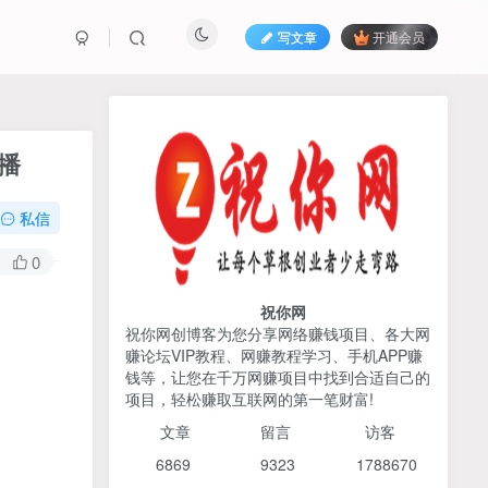
写文章
开通会员
热榜资源
免费分享网赚资讯
播
TOP1
私信
425人已阅读
0
AI编程出海实战课：10分钟速建AI网站
+支付登陆对接，掌握出海全流程
祝你网
祝你网创博客为您分享网络赚钱项目、各大网
赚论坛VIP教程、网赚教程学习、手机APP赚
2026姜胡说流量&商业设
TOP2
钱等，让您在千万网赚项目中找到合适自己的
计，把流量转化为留量，设
项目，轻松赚取互联网的第一笔财富!
计自己的商业模式
6个月前
425人已阅读
文章
留言 访客
宝子哥头部团队短视频带
TOP3
6869 9
323 1
788670
货，以混剪为主，不需要真