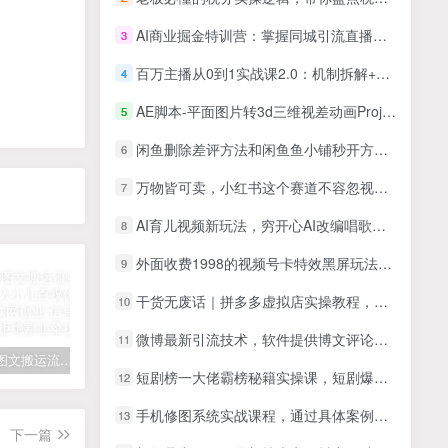
AI商业掘金特训营：掌握同城引流直播技巧，刷新商业思维解锁全新增收路径
3
百万主播从0到1实战课2.0：机制拆解+GMV操盘+主播养成，解锁直播变现全路径
4
AE脚本-平面图片转3d三维视差动画Projection 3D v3.08（有教程视频）
5
闲鱼删除差评方法和闲鱼鱼小铺秒开方法（视频+图文教程）
6
万物皆可卖，小红书这个赛道不容忽视，实操一天300！
7
AI育儿视频新玩法，穷开心AI改编唱歌育儿作品制作全流程拆解
8
外面收费1998的视频号卡特效黑屏玩法，条条原创，轻松热门【揭秘】
9
干货无废话｜拼多多虚拟店实操教程，矩阵布局+自动发货，日入稳定过千
10
微博最新引流技术，软件提供博文评论采集+私信实现精准引流【揭秘】
11
拆解抖音图文搬运流量掘金，可日入小几百
快手星火计划项目玩法，零门槛，单视频收益5000+，保姆级教程
汽水音乐听歌每天变现100+思路，第一时间入局抓住风口，玩法无私分享与你！
短剧榜一大佬霸榜秘籍实操课，短剧爆单秘籍
12
手机修图系统实战课程，通过具体案例手把手教学调色技巧，实现副业变现
13
下一篇