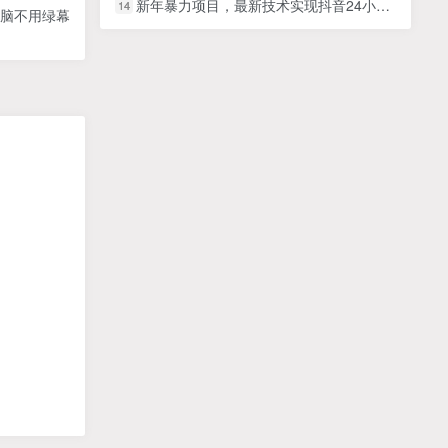
新年暴力项目，最新技术实现抖音24小时无人直播，零风险不违规，每日躺赚3000＋
14
电脑不用绿幕