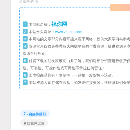
©
版权声明
祝你网
1
本网站名称：
2
本站永久网址：
www.zhuniz.com
3
本网站的文章部分内容可能来源于网络，仅供大家学习与参考
4
资源宝库仅收集整理各大网赚平台的付费资源，提供资源分享
险请自行甄别。
5
付费下载的朋友应该明白并了解，我们对部分资源进行收费仅
性、可靠性、可操作性或可用性不承担任何责任！
6
因虚拟商品具有可复制性，一经拍下发货概不退款。
7
本站资源大多存储在云盘，如发现链接失效，请联系我们会
自媒体赚钱
# 自媒体运营